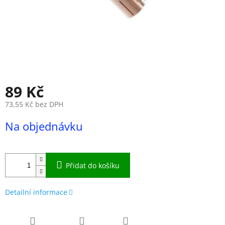
89 Kč
73,55 Kč bez DPH
Měrná
Na objednávku
cena:
Přidat do košíku
Detailní informace