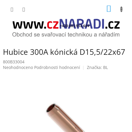
Přejít
NÁKUP
na
obsah
KOŠÍK
+420 603 912 644
Hubice 300A kónická D15,5/22x67
800B33004
Průměrné
Neohodnoceno
Podrobnosti hodnocení
Značka:
BL
hodnocení
produktu
je
0,0
z
5
hvězdiček.