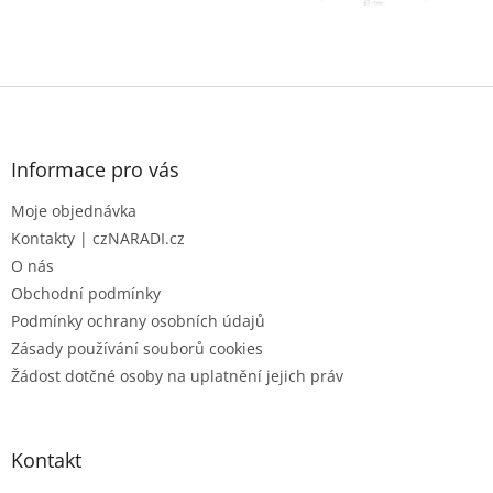
Z
á
p
a
Informace pro vás
t
Moje objednávka
í
Kontakty | czNARADI.cz
O nás
Obchodní podmínky
Podmínky ochrany osobních údajů
Zásady používání souborů cookies
Žádost dotčné osoby na uplatnění jejich práv
Kontakt