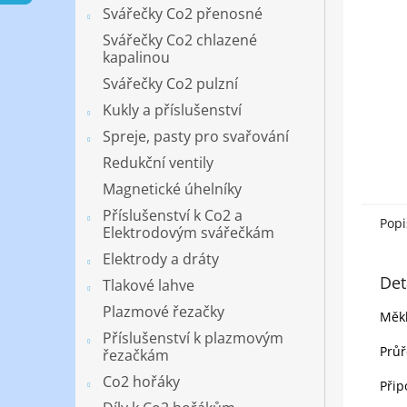
n
Svářečky Co2 přenosné
e
Svářečky Co2 chlazené
l
kapalinou
Svářečky Co2 pulzní
Kukly a příslušenství
Spreje, pasty pro svařování
Redukční ventily
Magnetické úhelníky
Příslušenství k Co2 a
Popi
Elektrodovým svářečkám
Elektrody a dráty
Det
Tlakové lahve
Plazmové řezačky
Měkk
Příslušenství k plazmovým
Průř
řezačkám
Co2 hořáky
Přip