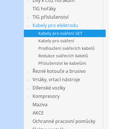
Díly k Co2 hořákům
TIG hořáky
TIG příslušenství
Kabely pro elektrodu
Kabely pro sváření SET
Kabely pro sváření
Prodloužení svářecích kabelů
Redukce svářecích kabelů
Příslušenství ke kabelům
Řezné kotouče a brusivo
Vrtáky, vrtací nástroje
Dílenské vozíky
Kompresory
Maziva
AKCE
Ochranné pracovní pomůcky