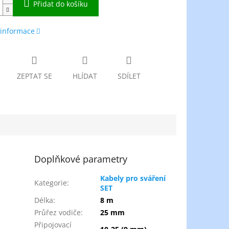
Přidat do košíku
 informace
ZEPTAT SE
HLÍDAT
SDÍLET
Doplňkové parametry
Kabely pro sváření
Kategorie
:
SET
Délka
:
8 m
Průřez vodiče
:
25 mm
Připojovací