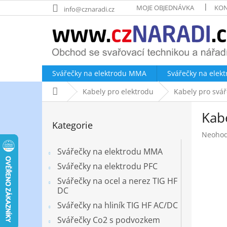
Přejít
MOJE OBJEDNÁVKA
KON
info@cznaradi.cz
na
obsah
Svářečky na elektrodu MMA
Svářečky na elek
Domů
Kabely pro elektrodu
Kabely pro svář
P
Kab
o
Přeskočit
Kategorie
kategorie
s
Průměr
Neoho
t
hodnoc
r
Svářečky na elektrodu MMA
produk
a
je
Svářečky na elektrodu PFC
n
0,0
Svářečky na ocel a nerez TIG HF
z
n
DC
5
í
hvězdič
Svářečky na hliník TIG HF AC/DC
p
a
Svářečky Co2 s podvozkem