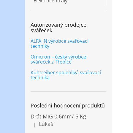
Elektrocentrály
Autorizovaný prodejce
svářeček
ALFA IN výrobce svařovací
techniky
Omicron – český výrobce
svářeček z Třebíče
Kühtreiber spolehlivá svařovací
technika
Poslední hodnocení produktů
Drát MIG 0,6mm/ 5 Kg
Lukáš
|
Hodnocení produktu je 5 z 5 hvězdiček.