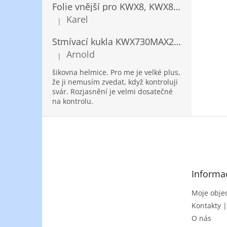
Folie vnější pro KWX8, KWX820/ 10ks
Karel
|
Hodnocení produktu je 5 z 5 hvězdiček.
Stmívací kukla KWX730MAX2,5!® + NANOClean
Arnold
|
Hodnocení produktu je 5 z 5 hvězdiček.
šikovna helmice. Pro me je velké plus,
že ji nemusím zvedat, když kontroluji
svár. Rozjasnění je velmi dosatečné
na kontrolu.
Z
á
p
a
t
Informa
í
Moje obje
Kontakty 
O nás