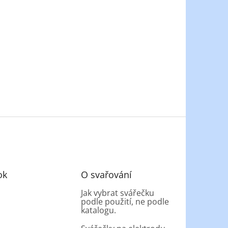
ok
O svařování
Jak vybrat svářečku
podle použití, ne podle
katalogu.