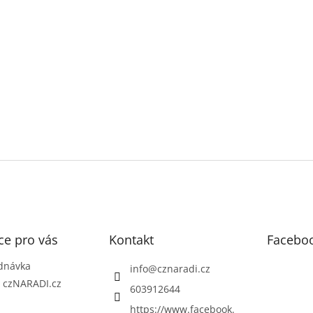
ce pro vás
Kontakt
Facebo
dnávka
info
@
cznaradi.cz
| czNARADI.cz
603912644
https://www.facebook.