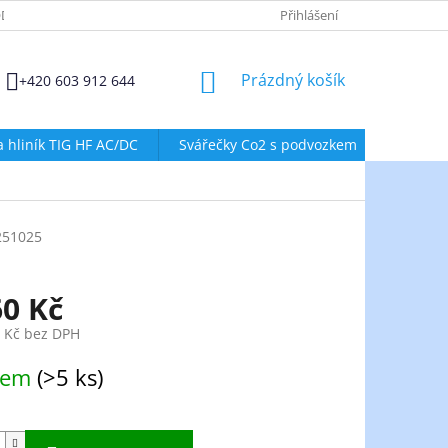
DMÍNKY OCHRANY OSOBNÍCH ÚDAJŮ
ZÁSADY POUŽÍVÁNÍ SOUBORŮ
Přihlášení
NÁKUPNÍ
Prázdný košík
+420 603 912 644
KOŠÍK
a hliník TIG HF AC/DC
Svářečky Co2 s podvozkem
Svářeč
251025
60 Kč
1 Kč bez DPH
dem
(>5 ks)