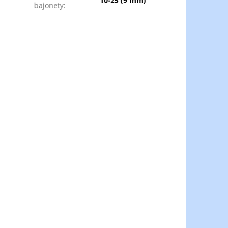
10-25 (9 mm)
bajonety
: