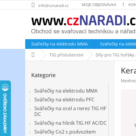
Přejít
MOJE OBJEDNÁVKA
KON
info@cznaradi.cz
na
obsah
Svářečky na elektrodu MMA
Svářečky na elek
Domů
TIG příslušenství
Díly pro TIG hořák
P
Ker
o
Přeskočit
Kategorie
kategorie
s
Průměr
Neoho
t
hodnoc
r
Svářečky na elektrodu MMA
produk
a
je
Svářečky na elektrodu PFC
n
0,0
Svářečky na ocel a nerez TIG HF
z
n
DC
5
í
hvězdič
Svářečky na hliník TIG HF AC/DC
p
a
Svářečky Co2 s podvozkem