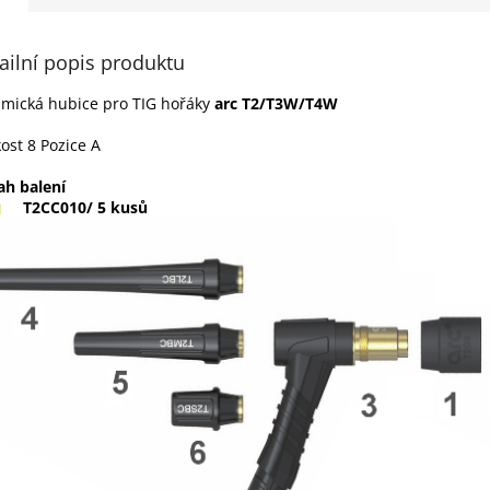
ailní popis produktu
mická hubice pro TIG hořáky
arc T2/T3W/T4W
kost 8 Pozice A
h balení
T2CC010/ 5 kusů