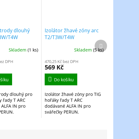
ktrody dlouhý
Izolátor žhavé zóny arc
T3W/T4W
T2/T3W/T4W
Další
produkt
Skladem
(1 ks)
Skladem
(5 ks)
bez DPH
470,25 Kč bez DPH
569 Kč
šíku
Do košíku
trody dlouhý pro
Izolátor žhavé zóny pro TIG
y řady T ARC
hořáky řady T ARC
 ALFA IN pro
dodávané ALFA IN pro
 PERUN.
svářečky PERUN.