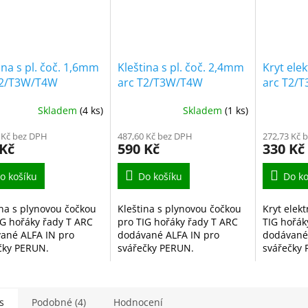
ina s pl. čoč. 1,6mm
Kleština s pl. čoč. 2,4mm
Kryt ele
T2/T3W/T4W
arc T2/T3W/T4W
arc T2/
Skladem
(4 ks)
Skladem
(1 ks)
 Kč bez DPH
487,60 Kč bez DPH
272,73 Kč 
 Kč
590 Kč
330 Kč
o košíku
Do košíku
Do ko
ina s plynovou čočkou
Kleština s plynovou čočkou
Kryt elek
IG hořáky řady T ARC
pro TIG hořáky řady T ARC
TIG hořák
ané ALFA IN pro
dodávané ALFA IN pro
dodávané
čky PERUN.
svářečky PERUN.
svářečky
s
Podobné (4)
Hodnocení