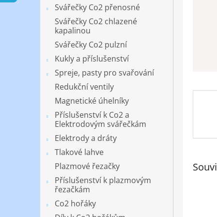
n
Svářečky Co2 přenosné
e
Svářečky Co2 chlazené
l
kapalinou
Svářečky Co2 pulzní
Kukly a příslušenství
Spreje, pasty pro svařování
Redukční ventily
Magnetické úhelníky
Příslušenství k Co2 a
Elektrodovým svářečkám
Elektrody a dráty
Tlakové lahve
Souvi
Plazmové řezačky
Příslušenství k plazmovým
řezačkám
Co2 hořáky