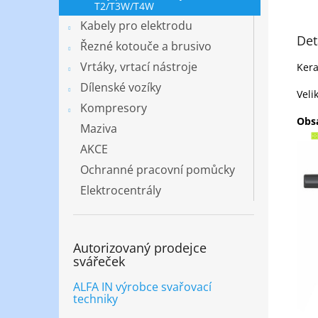
T2/T3W/T4W
Kabely pro elektrodu
Det
Řezné kotouče a brusivo
Vrtáky, vrtací nástroje
Kera
Dílenské vozíky
Veli
Kompresory
Obsa
Maziva
AKCE
Ochranné pracovní pomůcky
Elektrocentrály
Autorizovaný prodejce
svářeček
ALFA IN výrobce svařovací
techniky