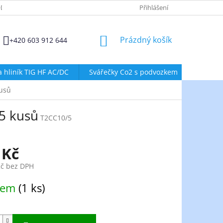
DMÍNKY OCHRANY OSOBNÍCH ÚDAJŮ
ZÁSADY POUŽÍVÁNÍ SOUBORŮ
Přihlášení
NÁKUPNÍ
Prázdný košík
+420 603 912 644
KOŠÍK
a hliník TIG HF AC/DC
Svářečky Co2 s podvozkem
Svářeč
kusů
5 kusů
T2CC10/5
 Kč
Kč bez DPH
dem
(1 ks)