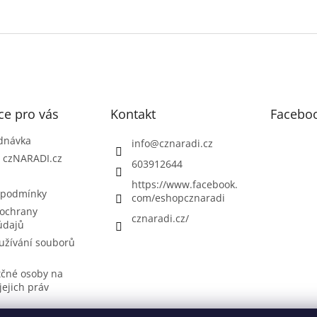
ce pro vás
Kontakt
Facebo
dnávka
info
@
cznaradi.cz
| czNARADI.cz
603912644
https://www.facebook.
 podmínky
com/eshopcznaradi
ochrany
cznaradi.cz/
údajů
užívání souborů
tčné osoby na
jejich práv