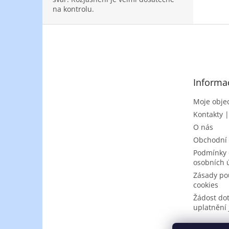
na kontrolu.
Z
á
p
a
t
Informa
í
Moje obje
Kontakty 
O nás
Obchodní
Podmínky 
osobních 
Zásady po
cookies
Žádost do
uplatnění 