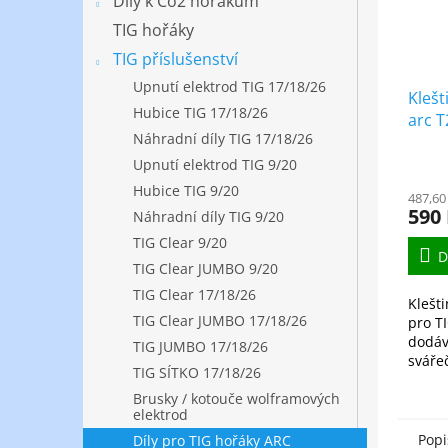
Díly k Co2 hořákům
TIG hořáky
TIG příslušenství
Upnutí elektrod TIG 17/18/26
Klešt
Hubice TIG 17/18/26
arc 
Náhradní díly TIG 17/18/26
Upnutí elektrod TIG 9/20
Hubice TIG 9/20
487,60
590
Náhradní díly TIG 9/20
TIG Clear 9/20
D
TIG Clear JUMBO 9/20
TIG Clear 17/18/26
Klešt
TIG Clear JUMBO 17/18/26
pro T
dodáv
TIG JUMBO 17/18/26
sváře
TIG SÍTKO 17/18/26
Brusky / kotouče wolframových
elektrod
Popi
Díly pro TIG hořáky ARC