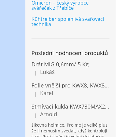
Omicron – český výrobce
svářeček z Třebíče
Kühtreiber spolehlivá svařovací
technika
Poslední hodnocení produktů
Drát MIG 0,6mm/ 5 Kg
Lukáš
|
Hodnocení produktu je 5 z 5 hvězdiček.
Folie vnější pro KWX8, KWX820/ 10ks
Karel
|
Hodnocení produktu je 5 z 5 hvězdiček.
Stmívací kukla KWX730MAX2,5!® + NANOClean
Arnold
|
Hodnocení produktu je 5 z 5 hvězdiček.
šikovna helmice. Pro me je velké plus,
že ji nemusím zvedat, když kontroluji
svár. Rozjasnění je velmi dosatečné