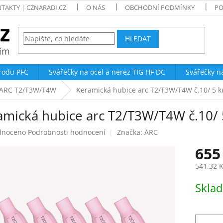
TAKTY | CZNARADI.CZ
O NÁS
OBCHODNÍ PODMÍNKY
PO
HLEDAT
trodu PFC
Svářečky na ocel a nerez TIG HF DC
Svářečky n
y ARC T2/T3W/T4W
Keramická hubice arc T2/T3W/T4W č.10/ 5 
amická hubice arc T2/T3W/T4W č.10/ 
né
dnoceno
Podrobnosti hodnocení
Značka:
ARC
ení
655
tu
541,32 
Měrná
Skla
cena:
ek.