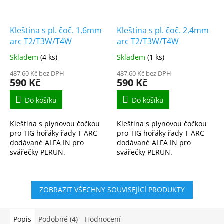
Kleština s pl. čoč. 1,6mm
Kleština s pl. čoč. 2,4mm
arc T2/T3W/T4W
arc T2/T3W/T4W
Skladem
(4 ks)
Skladem
(1 ks)
487,60 Kč bez DPH
487,60 Kč bez DPH
590 Kč
590 Kč
Do košíku
Do košíku
Kleština s plynovou čočkou
Kleština s plynovou čočkou
pro TIG hořáky řady T ARC
pro TIG hořáky řady T ARC
dodávané ALFA IN pro
dodávané ALFA IN pro
svářečky PERUN.
svářečky PERUN.
ZOBRAZIT VŠECHNY SOUVISEJÍCÍ PRODUKTY
Popis
Podobné (4)
Hodnocení