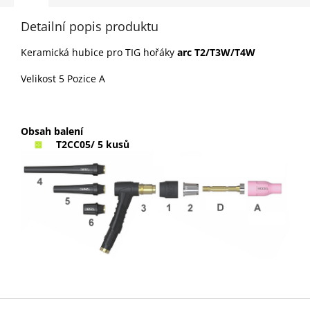
Detailní popis produktu
Keramická hubice pro TIG hořáky
arc T2/T3W/T4W
Velikost 5 Pozice A
Obsah balení
T2CC05/ 5 kusů
Z