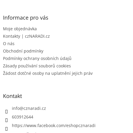
á
p
a
Informace pro vás
t
Moje objednávka
í
Kontakty | czNARADI.cz
O nás
Obchodní podmínky
Podmínky ochrany osobních údajů
Zásady používání souborů cookies
Žádost dotčné osoby na uplatnění jejich práv
Kontakt
info
@
cznaradi.cz
603912644
https://www.facebook.com/eshopcznaradi