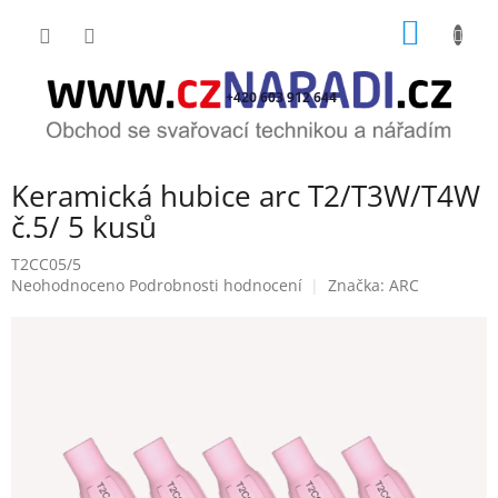
Přejít
NÁKUP
na
obsah
KOŠÍK
+420 603 912 644
Keramická hubice arc T2/T3W/T4W
č.5/ 5 kusů
T2CC05/5
Průměrné
Neohodnoceno
Podrobnosti hodnocení
Značka:
ARC
hodnocení
produktu
je
0,0
z
5
hvězdiček.