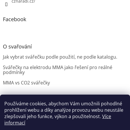
cznaradi.cz/
Facebook
O svařování
Jak vybrat svářečku podle použití, ne podle katalogu.
Svářečky na elektrodu MMA jako řešení pro reálné
podmínky
MMA vs CO2 svářečky
Používáme cookies, abychom Vám umožnili pohodlné
Možnosti doručení
Nakupovani
Možností platby
prohlížení webu a díky analýze provozu webu neustále
Výběr svářečky
zlepšovali jeho funkce, výkon a použitelnost.
Více
informací