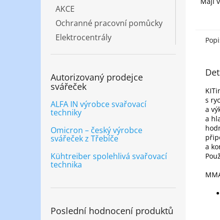
Mají 
AKCE
oblou
Elekt
Ochranné pracovní pomůcky
profes
Elektrocentrály
Popi
Det
Autorizovaný prodejce
svářeček
KITi
s ry
ALFA IN výrobce svařovací
a vý
techniky
a hl
hodn
Omicron – český výrobce
přip
svářeček z Třebíče
a ko
Kühtreiber spolehlivá svařovací
Použ
technika
MMA 
Poslední hodnocení produktů