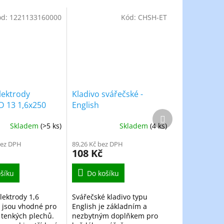
ód:
1221133160000
Kód:
CHSH-ET
elektrody
Kladivo svářečské -
 13 1,6x250
English
Další
g
produkt
Skladem
(>5 ks)
Skladem
(4 ks)
bez DPH
89,26 Kč bez DPH
108 Kč
šíku
Do košíku
lektrody 1,6
Svářečské kladivo typu
 jsou vhodné pro
English je základním a
 tenkých plechů.
nezbytným doplňkem pro