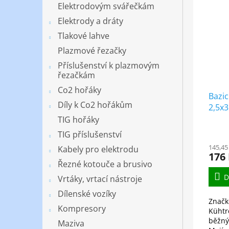
Elektrodovým svářečkám
Elektrody a dráty
Tlakové lahve
Plazmové řezačky
Příslušenství k plazmovým
řezačkám
Co2 hořáky
Bazic
Díly k Co2 hořákům
2,5x
TIG hořáky
TIG příslušenství
145,45
Kabely pro elektrodu
176
Řezné kotouče a brusivo
D
Vrtáky, vrtací nástroje
Dílenské vozíky
Značk
Kompresory
Kühtr
běžnýc
Maziva