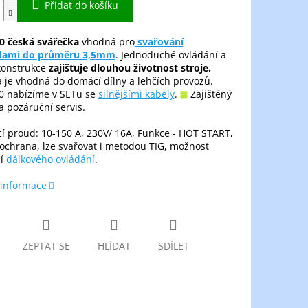
Přidat do košíku
50
česká svářečka
vhodná pro
svařování
dami do průměru 3,5mm
. Jednoduché ovládání a
konstrukce
zajišťuje dlouhou životnost stroje.
 je vhodná do domácí dílny a lehčích provozů.
50 nabízíme v SETu se
silnějšími kabely
.
Zajištěný
a pozáruční servis.
í proud: 10-150 A, 230V/ 16A, Funkce - HOT START,
ochrana, lze svařovat i metodou TIG, možnost
ní
dálkového ovládání
.
 informace
ZEPTAT SE
HLÍDAT
SDÍLET