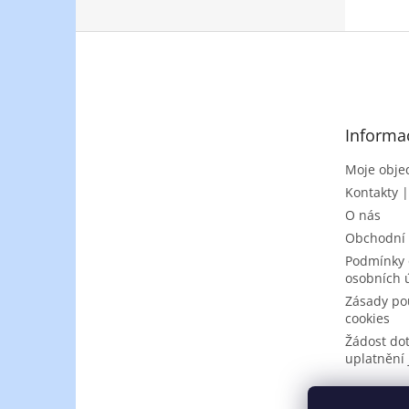
Z
á
p
a
t
Informa
í
Moje obje
Kontakty 
O nás
Obchodní
Podmínky 
osobních 
Zásady po
cookies
Žádost do
uplatnění 