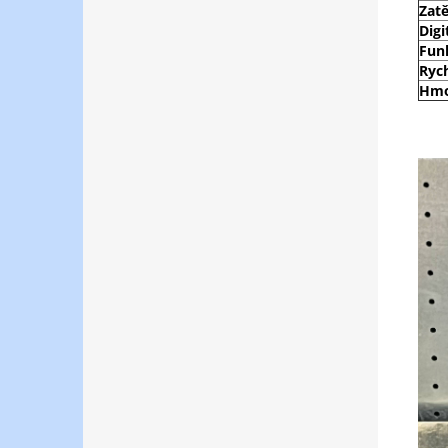
Zat
Digi
Fun
Ryc
Hmo