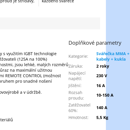
proud je střídavý,
každého svářeče
t i stejnosměrný
pracujícího metodou MMA
ektrody pro
(svařování obalenou
nkých...
elektrodou). Je navrženo pro
rychlé, účinné a...
Doplňkové parametry
y s využitím IGBT technologie
Svářečka MMA +
Kategorie
:
ěžovateli (125A na 100%)
kabely + kukla
tnostmi, jsou lehké, malých rozměrů
Záruka
:
2 roky
 důraz na maximální užitnou
Napájecí
kcemi REMOTE CONTROL (možnost
230 V
napětí
:
opruhem pro snadné nošení
Jištění
:
16 A
kovovýrobě a v údržbě.
Rozsah
10-150 A
proudu
:
Zatěžovatel
140 A
60%
:
Hmotnost
:
5,5 Kg
teriálů