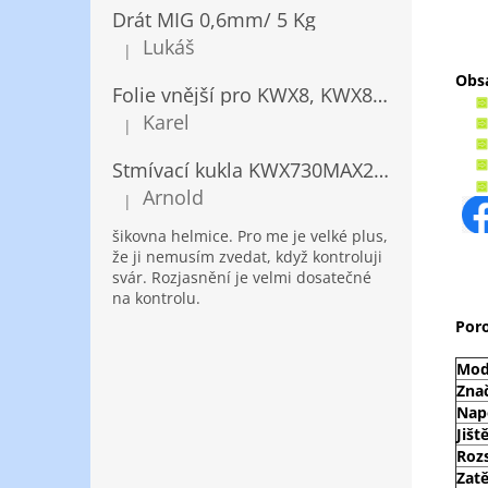
Drát MIG 0,6mm/ 5 Kg
Lukáš
|
Hodnocení produktu je 5 z 5 hvězdiček.
Obsa
Folie vnější pro KWX8, KWX820/ 10ks
Karel
|
Hodnocení produktu je 5 z 5 hvězdiček.
Stmívací kukla KWX730MAX2,5!® + NANOClean
Arnold
|
Hodnocení produktu je 5 z 5 hvězdiček.
šikovna helmice. Pro me je velké plus,
že ji nemusím zvedat, když kontroluji
svár. Rozjasnění je velmi dosatečné
na kontrolu.
Por
Mod
Zna
Nap
Jišt
Roz
Zat