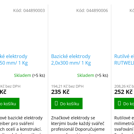
Kód:
044890003
Kód:
044890006
K
ké elektrody
Bazické elektrody
Rutilvé 
350 mm/ 1 Kg
2,0x300 mm/ 1 Kg
RUTWELD
mm/ 1 K
Skladem
(>5 ks)
Skladem
(>5 ks)
 Kč bez DPH
194,21 Kč bez DPH
208,26 Kč 
 Kč
235 Kč
252 Kč
o košíku
Do košíku
Do ko
ové bazické elektrody
Značkové elektrody se
Rutilové e
eiber pro sváření
kterými bude každý svářeč
milimetrů
h ocelí a konstrukcí.
profesionál Doporučujeme
svařování