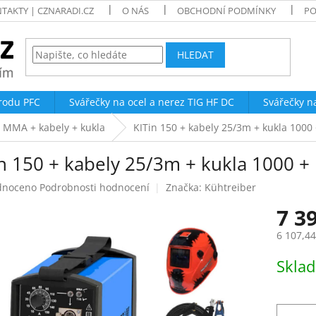
TAKTY | CZNARADI.CZ
O NÁS
OBCHODNÍ PODMÍNKY
PO
HLEDAT
trodu PFC
Svářečky na ocel a nerez TIG HF DC
Svářečky n
 MMA + kabely + kukla
KITin 150 + kabely 25/3m + kukla 1000 
n 150 + kabely 25/3m + kukla 1000 + 
né
dnoceno
Podrobnosti hodnocení
Značka:
Kühtreiber
ení
7 3
tu
6 107,4
Měrná
Skla
cena:
ek.