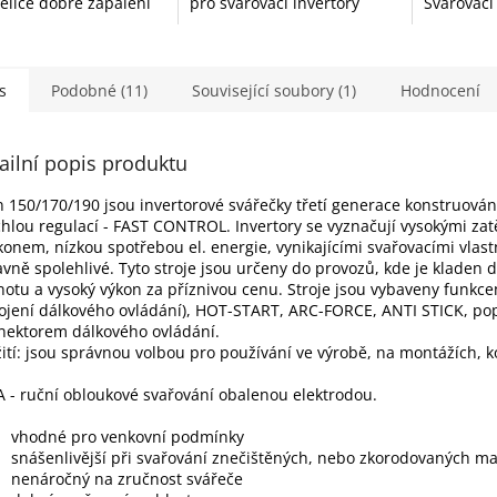
velice dobré zapálení
pro svařovací invertory
Svařovací 
ku a jemnější oblouk.
KITin 165, KITin 150, KITin
lze použí
rody jsou pro
170, KITin 190 a další.
proud. El
ionály i začínající...
sváření te
s
Podobné (11)
Související soubory (1)
Hodnocení
ailní popis produktu
n 150/170/190 jsou invertorové svářečky třetí generace konstruován
chlou regulací - FAST CONTROL. Invertory se vyznačují vysokými zat
konem, nízkou spotřebou el. energie, vynikajícími svařovacími vlas
avně spolehlivé. Tyto stroje jsou určeny do provozů, kde je kladen
otu a vysoký výkon za příznivou cenu. Stroje jsou vybaveny fun
ojení dálkového ovládání), HOT-START, ARC-FORCE, ANTI STICK, p
nektorem dálkového ovládání.
ití: jsou správnou volbou pro používání ve výrobě, na montážích, 
- ruční obloukové svařování obalenou elektrodou.
vhodné pro venkovní podmínky
snášenlivější při svařování znečištěných, nebo zkorodovaných ma
nenáročný na zručnost svářeče