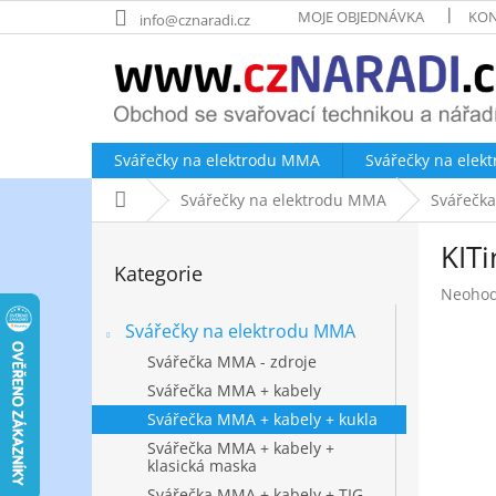
Přejít
MOJE OBJEDNÁVKA
KON
info@cznaradi.cz
na
obsah
Svářečky na elektrodu MMA
Svářečky na elek
Domů
Svářečky na elektrodu MMA
Svářečka
P
KITi
o
Přeskočit
Kategorie
kategorie
s
Průměr
Neoho
t
hodnoc
r
Svářečky na elektrodu MMA
produk
a
je
Svářečka MMA - zdroje
n
0,0
Svářečka MMA + kabely
z
n
Svářečka MMA + kabely + kukla
5
í
hvězdič
p
Svářečka MMA + kabely +
klasická maska
a
Svářečka MMA + kabely + TIG