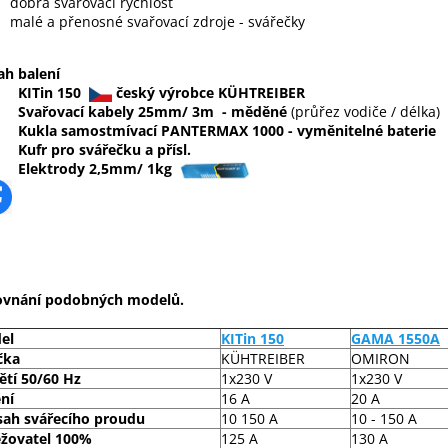
dobrá svařovací rychlost
malé a přenosné svařovací zdroje - svářečky
h balení
KITin 150
český výrobce KÜHTREIBER
Svařovací kabely 25mm/ 3m
- m
ěděné
(průřez vodiče / délka)
Kukla samostmívací PANTERMAX 1000 - vyměnitelné baterie
Kufr pro svářečku a přísl.
Elektrody 2,5mm/ 1kg
ovnání podobných modelů.
el
KITin 150
GAMA 1550A
čka
KÜHTREIBER
OMIRON
ětí 50/60 Hz
1x230 V
1x230 V
ění
16 A
20 A
sah svářecího proudu
10 150 A
10 - 150 A
ěžovatel 100%
125 A
130 A