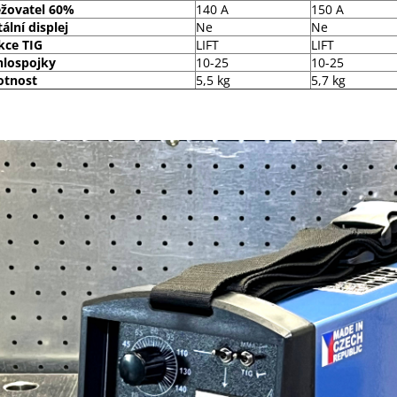
ěžovatel 60%
140 A
150 A
tální displej
Ne
Ne
kce TIG
LIFT
LIFT
hlospojky
10-25
10-25
tnost
5,5 kg
5,7 kg