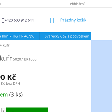
DMÍNKY OCHRANY OSOBNÍCH ÚDAJŮ
ZÁSADY POUŽÍVÁNÍ SOUBORŮ
Přihlášení
NÁKUPNÍ
Prázdný košík
+420 603 912 644
KOŠÍK
a hliník TIG HF AC/DC
Svářečky Co2 s podvozkem
Svářeč
+ kufr
kufr
50207 BK1000
90 Kč
4 Kč bez DPH
dem
(3 ks)