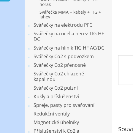
n
hořák
e
Svářečka MMA + kabely + TIG +
l
lahev
Svářečky na elektrodu PFC
Svářečky na ocel a nerez TIG HF
DC
Svářečky na hliník TIG HF AC/DC
Svářečky Co2 s podvozkem
Svářečky Co2 přenosné
Svářečky Co2 chlazené
kapalinou
Svářečky Co2 pulzní
Kukly a příslušenství
Spreje, pasty pro svařování
Redukční ventily
Magnetické úhelníky
Souvi
Příslušenství k Co2 a