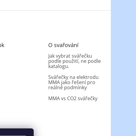
ok
O svařování
Jak vybrat svářečku
podle použití, ne podle
katalogu.
Svářečky na elektrodu
MMA jako řešení pro
reálné podmínky
MMA vs CO2 svářečky