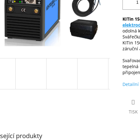
KITin 1
elektro
odolná 
Svářečka
KITin 1
záruční 
Svařovac
tepelná 
připoje
Detailní
TISK
sející produkty