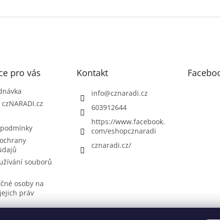
ce pro vás
Kontakt
Facebo
dnávka
info
@
cznaradi.cz
| czNARADI.cz
603912644
https://www.facebook.
 podmínky
com/eshopcznaradi
ochrany
cznaradi.cz/
údajů
užívání souborů
tčné osoby na
jejich práv