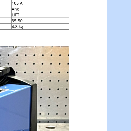
105 A
Ano
LIFT
35-50
4,8 kg