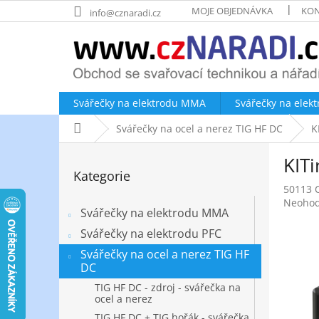
Přejít
MOJE OBJEDNÁVKA
KON
info@cznaradi.cz
na
obsah
Svářečky na elektrodu MMA
Svářečky na elek
Domů
Svářečky na ocel a nerez TIG HF DC
K
P
KITi
o
Přeskočit
Kategorie
kategorie
s
50113 
t
Průměr
Neoho
r
Svářečky na elektrodu MMA
hodnoc
a
produk
Svářečky na elektrodu PFC
n
je
Svářečky na ocel a nerez TIG HF
0,0
n
DC
z
í
5
TIG HF DC - zdroj - svářečka na
p
hvězdič
ocel a nerez
a
TIG HF DC + TIG hořák - svářečka