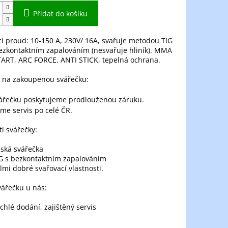
Přidat do košíku
í proud: 10-150 A, 230V/ 16A, svařuje metodou TIG
ezkontaktním zapalováním (nesvařuje hliník). MMA
TART, ARC FORCE, ANTI STICK, tepelná ochrana.
 na zakoupenou svářečku:
i svářečky:
ská svářečka
G s bezkontaktním zapalováním
lmi dobré svařovací vlastnosti.
ářečku u nás:
chlé dodání, zajištěný servis