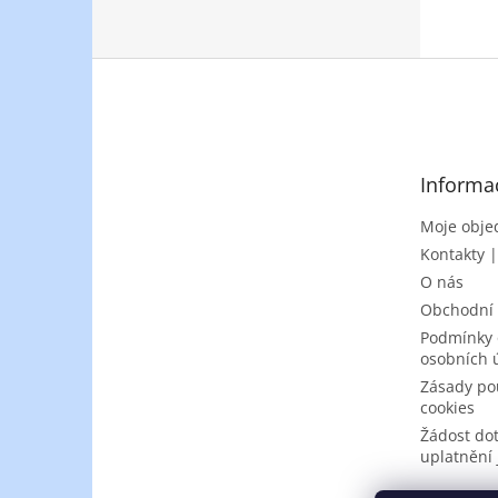
Z
á
p
a
t
Informa
í
Moje obje
Kontakty 
O nás
Obchodní
Podmínky 
osobních 
Zásady po
cookies
Žádost do
uplatnění 