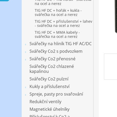
n
na ocel a nerez
e
TIG HF DC + hořák + kukla -
l
svářečka na ocel a nerez
TIG HF DC + příslušenství + lahev
- svářečka na ocel a nerez
TIG HF DC + MMA kabely -
svářečka na ocel a nerez
Svářečky na hliník TIG HF AC/DC
Svářečky Co2 s podvozkem
Svářečky Co2 přenosné
Svářečky Co2 chlazené
kapalinou
Svářečky Co2 pulzní
Kukly a příslušenství
Spreje, pasty pro svařování
Redukční ventily
Magnetické úhelníky
Příslušenství k Co2 a