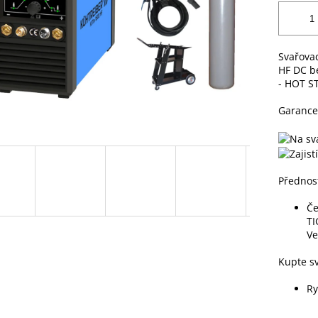
Svařovac
HF DC b
- HOT S
Garance
Přednost
Če
TI
Ve
Kupte sv
Ry