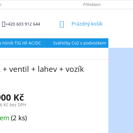
DMÍNKY OCHRANY OSOBNÍCH ÚDAJŮ
ZÁSADY POUŽÍVÁNÍ SOUBORŮ
Přihlášení
NÁKUPNÍ
Prázdný košík
+420 603 912 644
KOŠÍK
a hliník TIG HF AC/DC
Svářečky Co2 s podvozkem
Svářeč
+ ventil + lahev + vozík
900 Kč
96 Kč bez DPH
dem
(2 ks)