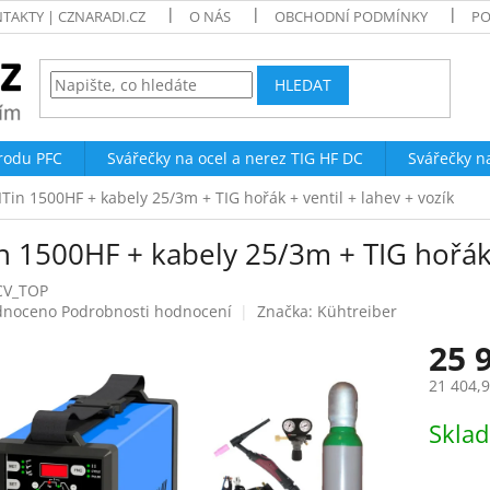
TAKTY | CZNARADI.CZ
O NÁS
OBCHODNÍ PODMÍNKY
PO
HLEDAT
trodu PFC
Svářečky na ocel a nerez TIG HF DC
Svářečky n
ITin 1500HF + kabely 25/3m + TIG hořák + ventil + lahev + vozík
n 1500HF + kabely 25/3m + TIG hořák 
CV_TOP
né
dnoceno
Podrobnosti hodnocení
Značka:
Kühtreiber
ení
25 
tu
21 404,
Měrná
Skla
cena:
ek.