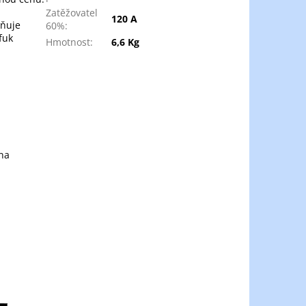
Zatěžovatel
120 A
žňuje
60%
:
fuk
Hmotnost
:
6,6 Kg
 na