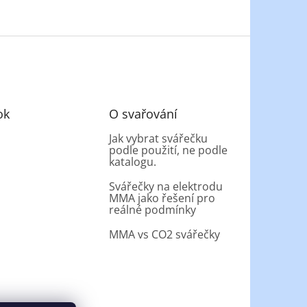
ok
O svařování
Jak vybrat svářečku
podle použití, ne podle
katalogu.
Svářečky na elektrodu
MMA jako řešení pro
reálné podmínky
MMA vs CO2 svářečky