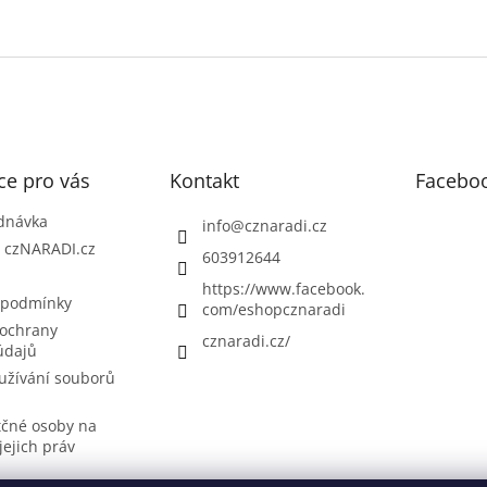
ce pro vás
Kontakt
Facebo
dnávka
info
@
cznaradi.cz
| czNARADI.cz
603912644
https://www.facebook.
 podmínky
com/eshopcznaradi
ochrany
cznaradi.cz/
údajů
užívání souborů
tčné osoby na
jejich práv