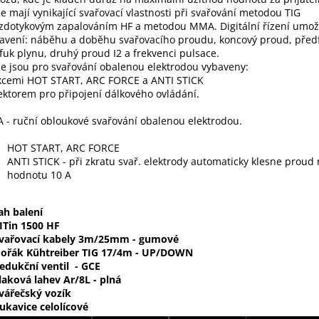
je mají vynikající svařovací vlastnosti při svařování metodou TIG
zdotykovým zapalováním HF a metodou MMA. Digitální řízení umo
avení: náběhu a doběhu svařovacího proudu, koncový proud, před
fuk plynu, druhý proud I2 a frekvenci pulsace.
je jsou pro svařování obalenou elektrodou vybaveny:
kcemi HOT START, ARC FORCE a ANTI STICK
ktorem pro připojení dálkového ovládání.
- ruční obloukové svařování obalenou elektrodou.
HOT START, ARC FORCE
ANTI STICK - při zkratu svař. elektrody automaticky klesne proud
hodnotu 10 A
h balení
ITin 1500 HF
vařovací kabely 3m/25mm - gumové
ořák Kühtreiber TIG 17/4m - UP/DOWN
edukční ventil - GCE
laková lahev Ar/8L - plná
vářečský vozík
ukavice celolícové