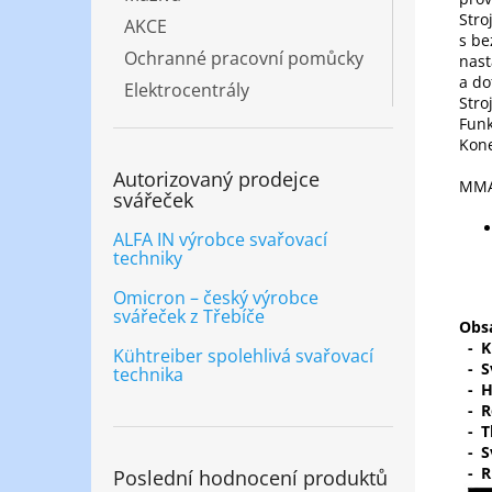
Stro
AKCE
s be
Ochranné pracovní pomůcky
nast
a do
Elektrocentrály
Stro
Fun
Kone
Autorizovaný prodejce
MMA 
svářeček
ALFA IN výrobce svařovací
techniky
Omicron – český výrobce
svářeček z Třebíče
Obsa
-
K
Kühtreiber spolehlivá svařovací
-
S
technika
-
H
-
R
-
T
-
S
-
R
Poslední hodnocení produktů