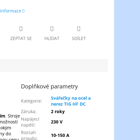
 informace
ZEPTAT SE
HLÍDAT
SDÍLET
Doplňkové parametry
Svářečky na ocel a
Kategorie
:
nerez TIG HF DC
Záruka
:
2 roky
ním
. Stroje
Napájecí
 možností
230 V
napětí
:
ysokým
Rozsah
eny do
10-150 A
proudu
:
lnou cenu.