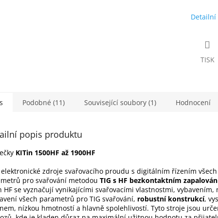
Detailní
TISK
s
Podobné (11)
Související soubory (1)
Hodnocení
ailní popis produktu
ečky
KITin 1500HF až 1900HF
 elektronické zdroje svařovacího proudu s digitálním řízením všech
metrů pro svařování metodou
TIG s HF bezkontaktním zapalová
n HF se vyznačují vynikajícími svařovacími vlastnostmi, vybavením,
avení všech parametrů pro TIG svařování,
robustní konstrukcí
, v
nem, nízkou hmotností a hlavně spolehlivostí. Tyto stroje jsou urč
ozů, kde je kladen důraz na maximální užitnou hodnotu za přijate