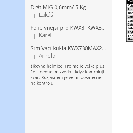
Drát MIG 0,6mm/ 5 Kg
Lukáš
|
Hodnocení produktu je 5 z 5 hvězdiček.
Folie vnější pro KWX8, KWX820/ 10ks
Karel
|
Hodnocení produktu je 5 z 5 hvězdiček.
Stmívací kukla KWX730MAX2,5!® + NANOClean
Arnold
|
Hodnocení produktu je 5 z 5 hvězdiček.
šikovna helmice. Pro me je velké plus,
že ji nemusím zvedat, když kontroluji
svár. Rozjasnění je velmi dosatečné
na kontrolu.