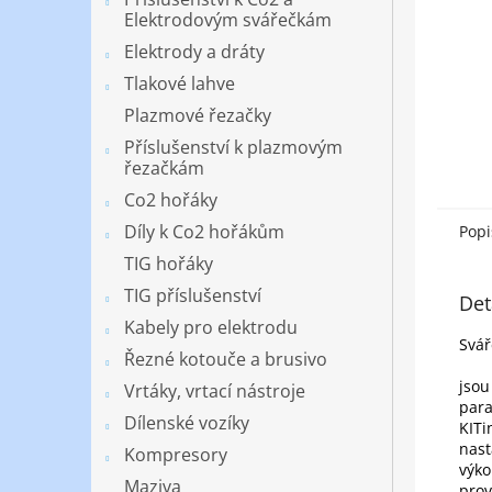
Elektrodovým svářečkám
Elektrody a dráty
Tlakové lahve
Plazmové řezačky
Příslušenství k plazmovým
řezačkám
Co2 hořáky
Díly k Co2 hořákům
Popi
TIG hořáky
TIG příslušenství
Det
Kabely pro elektrodu
Svář
Řezné kotouče a brusivo
jsou
Vrtáky, vrtací nástroje
para
Dílenské vozíky
KITi
nast
Kompresory
výko
Maziva
prov