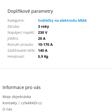
Doplňkové parametry
Kategorie
:
Svářečky na elektrodu MMA
Záruka
:
3 roky
Napájecí napětí
:
230 V
Jištění
:
20 A
Rozsah proudu
:
10-170 A
Zatěžovatel 60%
:
140 A
Hmotnost
:
5,9 Kg
Z
á
p
a
Informace pro vás
t
Moje objednávka
í
Kontakty | czNARADI.cz
O nás