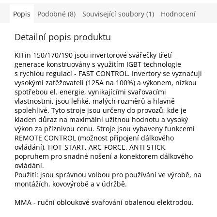
Popis
Podobné (8)
Související soubory (1)
Hodnocení
Detailní popis produktu
KITin 150/170/190 jsou invertorové svářečky třetí
generace konstruovány s využitím IGBT technologie
s rychlou regulací - FAST CONTROL. Invertory se vyznačují
vysokými zatěžovateli (125A na 100%) a výkonem, nízkou
spotřebou el. energie, vynikajícími svařovacími
vlastnostmi, jsou lehké, malých rozměrů a hlavně
spolehlivé. Tyto stroje jsou určeny do provozů, kde je
kladen důraz na maximální užitnou hodnotu a vysoký
výkon za příznivou cenu. Stroje jsou vybaveny funkcemi
REMOTE CONTROL (možnost připojení dálkového
ovládání), HOT-START, ARC-FORCE, ANTI STICK,
popruhem pro snadné nošení a konektorem dálkového
ovládání.
Použití: jsou správnou volbou pro používání ve výrobě, na
montážích, kovovýrobě a v údržbě.
MMA - ruční obloukové svařování obalenou elektrodou.