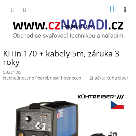
Přejít
NÁKUP
na
obsah
KOŠÍK
+420 603 912 644
KITin 170 + kabely 5m, záruka 3
roky
50381 A5
Průměrné
Neohodnoceno
Podrobnosti hodnocení
Značka:
Kühtreiber
hodnocení
produktu
je
0,0
z
5
hvězdiček.