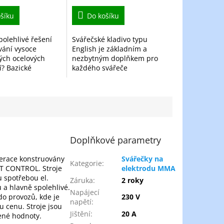
šíku
Do košíku
polehlivé řešení
Svářečské kladivo typu
vání vysoce
English je základním a
ch ocelových
nezbytným doplňkem pro
í? Bazické
každého svářeče
y BASOWELD 50
pracujícího metodou MMA
lní volbou pro
(svařování obalenou
ály i náročné
elektrodou). Je navrženo pro
í...
rychlé, účinné a...
Doplňkové parametry
nerace konstruovány
Svářečky na
Kategorie
:
ST CONTROL. Stroje
elektrodu MMA
 spotřebou el.
Záruka
:
2 roky
ů a hlavně spolehlivé.
Napájecí
do provozů, kde je
230 V
napětí
:
 cenu. Stroje jsou
Jištění
:
20 A
ené hodnoty.