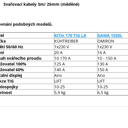
Svařovací kabely 3m/ 25mm (měděné)
ovnání podobných modelů.
el
KITin 170 TIG LA
GAMA 1550L
čka
KÜHTREIBER
OMIRON
ětí 50/60 Hz
1x230 V
1x230 V
ění
20 A
16 A
sah svářecího proudu
10 170 A
10 - 150 A
ěžovatel 100%
125 A
130 A
ěžovatel 60%
140 A
150 A
tální displej
Ano
Ano
kce TIG
LIFT
LIFT
hlospojky
10-25
10-25
tnost
5,9 kg
6,5 kg