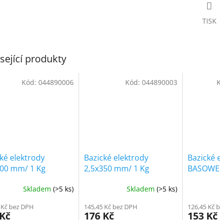
TISK
sející produkty
Kód:
044890006
Kód:
044890003
ké elektrody
Bazické elektrody
Bazické 
300 mm/ 1 Kg
2,5x350 mm/ 1 Kg
BASOWEL
mm/ 1 K
Skladem
(>5 ks)
Skladem
(>5 ks)
 Kč bez DPH
145,45 Kč bez DPH
126,45 Kč 
 Kč
176 Kč
153 Kč