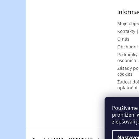
t
Informa
í
Moje obje
Kontakty 
O nás
Obchodní
Podmínky 
osobních 
Zásady po
cookies
Žádost do
uplatnění 
Používáme 
prohlížení 
zlepšovali 
Nastave