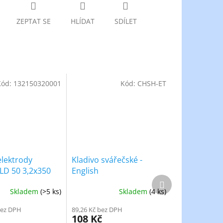
ZEPTAT SE
HLÍDAT
SDÍLET
Kód:
132150320001
Kód:
CHSH-ET
elektrody
Kladivo svářečské -
D 50 3,2x350
English
Další
g
produkt
Skladem
(>5 ks)
Skladem
(4 ks)
bez DPH
89,26 Kč bez DPH
108 Kč