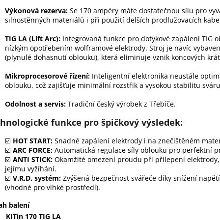
Výkonová rezerva:
Se 170 ampéry máte dostatečnou sílu pro vyv
silnostěnných materiálů i při použití delších prodlužovacích kabe
TIG LA (Lift Arc):
Integrovaná funkce pro dotykové zapálení TIG o
nízkým opotřebením wolframové elektrody. Stroj je navíc vybave
(plynulé dohasnutí oblouku), která eliminuje vznik koncových krá
Mikroprocesorové řízení:
Inteligentní elektronika neustále opti
oblouku, což zajišťuje minimální rozstřik a vysokou stabilitu sváru
Odolnost a servis:
Tradiční český výrobek z Třebíče.
hnologické funkce pro špičkový výsledek:
☑️
HOT START:
Snadné zapálení elektrody i na znečištěném mater
☑️
ARC FORCE:
Automatická regulace síly oblouku pro perfektní p
☑️
ANTI STICK:
Okamžité omezení proudu při přilepení elektrody,
jejímu vyžíhání.
☑️
V.R.D. systém:
Zvýšená bezpečnost svářeče díky snížení napětí
(vhodné pro vlhké prostředí).
h balení
KITin 170 TIG LA