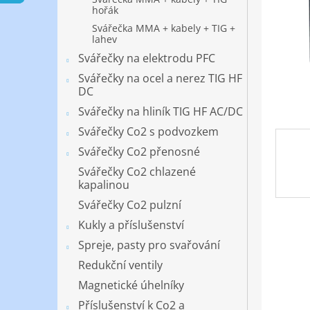
n
hořák
e
Svářečka MMA + kabely + TIG +
l
lahev
Svářečky na elektrodu PFC
Svářečky na ocel a nerez TIG HF
DC
Svářečky na hliník TIG HF AC/DC
Svářečky Co2 s podvozkem
Svářečky Co2 přenosné
Svářečky Co2 chlazené
kapalinou
Svářečky Co2 pulzní
Kukly a příslušenství
Spreje, pasty pro svařování
Redukční ventily
Magnetické úhelníky
Příslušenství k Co2 a