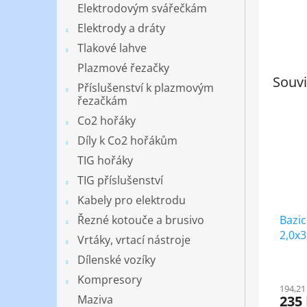
Elektrodovým svářečkám
Elektrody a dráty
Tlakové lahve
Plazmové řezačky
Souvi
Příslušenství k plazmovým
řezačkám
Co2 hořáky
Díly k Co2 hořákům
TIG hořáky
TIG příslušenství
Kabely pro elektrodu
Řezné kotouče a brusivo
Bazic
2,0x
Vrtáky, vrtací nástroje
Dílenské vozíky
Kompresory
194,21
Maziva
235