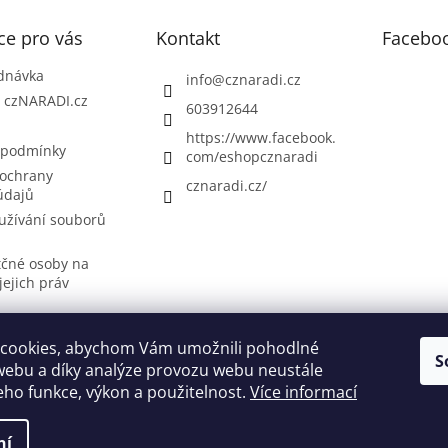
ce pro vás
Kontakt
Facebo
dnávka
info
@
cznaradi.cz
| czNARADI.cz
603912644
https://www.facebook.
 podmínky
com/eshopcznaradi
ochrany
cznaradi.cz/
údajů
užívání souborů
tčné osoby na
jejich práv
cookies, abychom Vám umožnili pohodlné
S
Možnosti doručení
Nakupovani
Možností platby
Výběr svářečky
webu a díky analýze provozu webu neustále
jeho funkce, výkon a použitelnost.
Více informací
ní