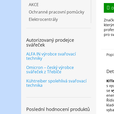
AKCE
D
Ochranné pracovní pomůcky
Elektrocentrály
Značk
který
profe
pro sv
Autorizovaný prodejce
KITin 
svářeček
170, 
ALFA IN výrobce svařovací
Popi
techniky
Omicron – český výrobce
Det
svářeček z Třebíče
Kühtreiber spolehlivá svařovací
KITi
technika
s vy
se
v
ener
Řídí
klad
Poslední hodnocení produktů
vyba