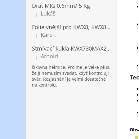
Drát MIG 0,6mm/ 5 Kg
Lukáš
|
Hodnocení produktu je 5 z 5 hvězdiček.
Folie vnější pro KWX8, KWX820/ 10ks
Karel
|
Hodnocení produktu je 5 z 5 hvězdiček.
Stmívací kukla KWX730MAX2,5!® + NANOClean
Arnold
|
Hodnocení produktu je 5 z 5 hvězdiček.
šikovna helmice. Pro me je velké plus,
že ji nemusím zvedat, když kontroluji
Tec
svár. Rozjasnění je velmi dosatečné
na kontrolu.
Obsa