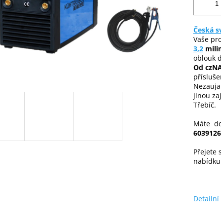
Česká s
Vaše pro
3,2
mili
oblouk d
Od czNA
přísluše
Nezauja
jinou z
Třebíč.
Máte do
6039126
Přejete 
nabídk
Detailní