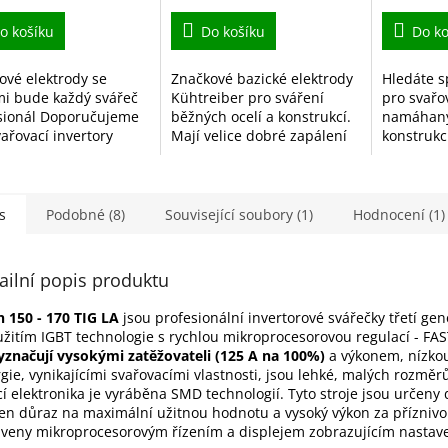
o košíku
Do košíku
Do ko
ové elektrody se
Značkové bazické elektrody
Hledáte s
mi bude každý svářeč
Kühtreiber pro sváření
pro svařo
sionál Doporučujeme
běžných ocelí a konstrukcí.
namáhaný
ařovací invertory
Mají velice dobré zapálení
konstrukc
165, KITin 150, KITin
oblouku a jemnější oblouk.
elektrod
KITin 190 a další.
Elektrody jsou pro
jsou ideá
profesionály i začínající...
profesion
kutily, kteř
s
Podobné (8)
Související soubory (1)
Hodnocení (1)
ailní popis produktu
n 150 - 170 TIG LA
jsou profesionální invertorové svářečky třetí ge
užitím IGBT technologie s rychlou mikroprocesorovou regulací - FA
yznačují vysokými zatěžovateli (125 A na 100%)
a výkonem, nízkou
gie, vynikajícími svařovacími vlastnosti, jsou lehké, malých rozměr
cí elektronika je vyráběna SMD technologií. Tyto stroje jsou určeny 
en důraz na maximální užitnou hodnotu a vysoký výkon za příznivou
veny mikroprocesorovým řízením a displejem zobrazujícím nastav