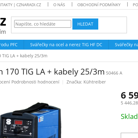
TAKTY | CZNARADI.CZ
O NÁS
OBCHODNÍ PODMÍNKY
PO
HLEDAT
trodu PFC
Svářečky na ocel a nerez TIG HF DC
Svářečky n
0 TIG LA + kabely 25/3m
in 170 TIG LA + kabely 25/3m
50466 A
né
ocení
Podrobnosti hodnocení
Značka:
Kühtreiber
ení
6 5
tu
5 446,2
Měrná
Skla
cena:
ek.