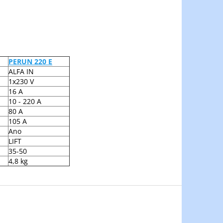
PERUN 220 E
ALFA IN
1x230 V
16 A
10 - 220 A
80 A
105 A
Ano
LIFT
35-50
4,8 kg