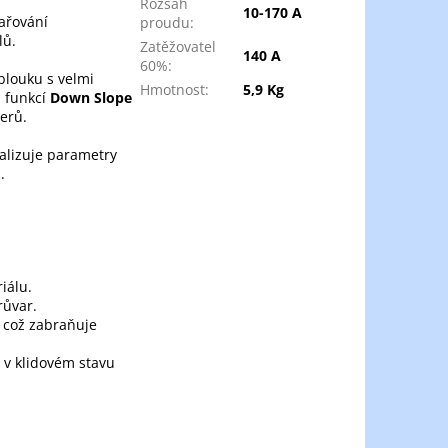
Rozsah
10-170 A
ařování
proudu
:
lů.
Zatěžovatel
140 A
60%
:
blouku s velmi
Hmotnost
:
5,9 Kg
n funkcí
Down Slope
terů.
malizuje parametry
.
iálu.
růvar.
 což zabraňuje
 v klidovém stavu