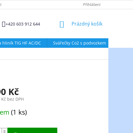
DMÍNKY OCHRANY OSOBNÍCH ÚDAJŮ
ZÁSADY POUŽÍVÁNÍ SOUBORŮ
Přihlášení
NÁKUPNÍ
Prázdný košík
+420 603 912 644
KOŠÍK
a hliník TIG HF AC/DC
Svářečky Co2 s podvozkem
Svářeč
90 Kč
8 Kč bez DPH
dem
(1 ks)