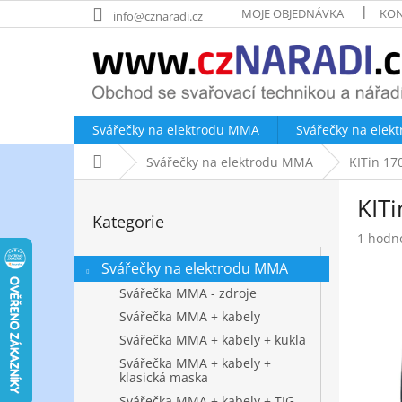
Přejít
MOJE OBJEDNÁVKA
KON
info@cznaradi.cz
na
obsah
Svářečky na elektrodu MMA
Svářečky na elek
Domů
Svářečky na elektrodu MMA
KITin 17
P
KIT
o
Přeskočit
Kategorie
kategorie
s
Průměr
1 hodn
t
hodnoc
r
Svářečky na elektrodu MMA
produk
a
je
Svářečka MMA - zdroje
n
5,0
Svářečka MMA + kabely
z
n
Svářečka MMA + kabely + kukla
5
í
hvězdič
p
Svářečka MMA + kabely +
klasická maska
a
Svářečka MMA + kabely + TIG