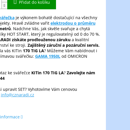
Přidat do košíku
vářečka
je výkonem bohatě dostačující na všechny
jekty. Hravě zvládne vařit
elektrodou o průměru
metrů
. Nadchne Vás, jak skvěle svařuje a chytá
íky HOT START, který je regulovatelný od 0 do 70 %.
RADI získáte prodlouženou záruku
a kvalitní
nství ke stroji.
Zajištěný záruční a pozáruční servis.
la vás KITin
170 TIG LA
? Můžeme Vám nabídnout i
ajímavou svářečku:
GAMA 1950L
od OMICRON
taz ke svářečce
KITin 170 TIG LA
?
Zavolejte nám
44
si upravit SET? Vyhotovíme Vám cenovou
u
info@cznaradi.cz
 informace