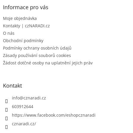
p
a
Informace pro vás
t
Moje objednávka
í
Kontakty | czNARADI.cz
O nás
Obchodní podmínky
Podmínky ochrany osobních údajů
Zásady používání souborů cookies
Žádost dotčné osoby na uplatnění jejich práv
Kontakt
info
@
cznaradi.cz
603912644
https://www.facebook.com/eshopcznaradi
cznaradi.cz/