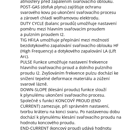
atmosféry před zapálením svařovacího oblouku.
POST-GAS (dofuk plynu) zajišťuje ochranu
svarového kovu po ukončení svařovacího procesu
a zároveň chladí wolframovou elektrodu.
DUTY CYCLE (balanc proudů) umožňuje nastavení
poměru mezi hlavním svařovacím proudem
a pulzním proudem I2.
TIG HF/LA umožňuje přepínání mezi možností
bezdotykového zapalování svařovacího oblouku HF
(High Frequency) a dotykového zapalování LA (Lift
Arc).
PULSE Funkce umožňuje nastavení frekvence
hlavního svařovacího proud a dolního pulzního
proudu I2. Zvyšováním frekvence pulzu dochází ke
snížení tepelné deformace materiálu a zúžení
svarové lázně.
DOWN-SLOPE (klesání proudu) funkce slouží
k plynulému ukončení svařovacího procesu.
Společně s funkcí KONCOVÝ PROUD (END
CURRENT) zamezuje, při správném nastavení,
tvorbu kráteru na konci svaru. Po nastavenou dobu
dochází k plynulému klesání svařovacího proudu na
hodnotu koncového proudu.
END-CURRENT (koncový proud) udává hodnotu