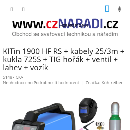
Přejít
NÁKUP
na
obsah
KOŠÍK
+420 603 912 644
KITin 1900 HF RS + kabely 25/3m +
kukla 725S + TIG hořák + ventil +
lahev + vozík
51487 CKV
Průměrné
Neohodnoceno
Podrobnosti hodnocení
Značka:
Kühtreiber
hodnocení
produktu
je
0,0
z
5
hvězdiček.