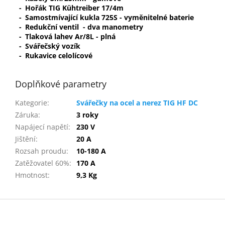
-
Hořák TIG Kühtreiber 17/4m
-
Samostmívající kukla 725S - vyměnitelné baterie
-
Redukční ventil - dva manometry
-
Tlaková lahev Ar/8L - plná
-
Svářečský vozík
-
Rukavice celolícové
Doplňkové parametry
Kategorie
:
Svářečky na ocel a nerez TIG HF DC
Záruka
:
3 roky
Napájecí napětí
:
230 V
Jištění
:
20 A
Rozsah proudu
:
10-180 A
Zatěžovatel 60%
:
170 A
Hmotnost
:
9,3 Kg
Z
á