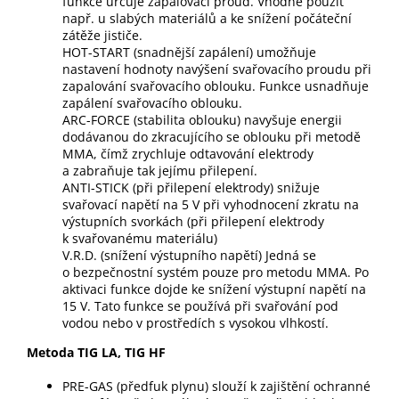
funkce určuje zapalovací proud. Vhodné použít
např. u slabých materiálů a ke snížení počáteční
zátěže jističe.
HOT-START (snadnější zapálení) umožňuje
nastavení hodnoty navýšení svařovacího proudu při
zapalování svařovacího oblouku. Funkce usnadňuje
zapálení svařovacího oblouku.
ARC-FORCE (stabilita oblouku) navyšuje energii
dodávanou do zkracujícího se oblouku při metodě
MMA, čímž zrychluje odtavování elektrody
a zabraňuje tak jejímu přilepení.
ANTI-STICK (při přilepení elektrody) snižuje
svařovací napětí na 5 V při vyhodnocení zkratu na
výstupních svorkách (při přilepení elektrody
k svařovanému materiálu)
V.R.D. (snížení výstupního napětí) Jedná se
o bezpečnostní systém pouze pro metodu MMA. Po
aktivaci funkce dojde ke snížení výstupní napětí na
15 V. Tato funkce se používá při svařování pod
vodou nebo v prostředích s vysokou vlhkostí.
Metoda TIG LA, TIG HF
PRE-GAS (předfuk plynu) slouží k zajištění ochranné