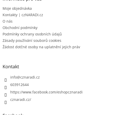
t
Moje objednávka
í
Kontakty | czNARADI.cz
O nás
Obchodní podmínky
Podmínky ochrany osobních údajů
Zásady používání souborů cookies
Žádost dotčné osoby na uplatnění jejich práv
Kontakt
info
@
cznaradi.cz
603912644
https://www.facebook.com/eshopcznaradi
cznaradi.cz/