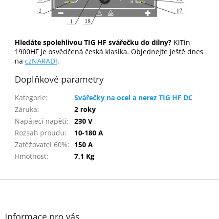
Hledáte spolehlivou TIG HF svářečku do dílny?
KITin
1900HF je osvědčená česká klasika. Objednejte ještě dnes
na
czNARADI
.
Doplňkové parametry
Kategorie
:
Svářečky na ocel a nerez TIG HF DC
Záruka
:
2 roky
Napájecí napětí
:
230 V
Rozsah proudu
:
10-180 A
Zatěžovatel 60%
:
150 A
Hmotnost
:
7,1 Kg
Z
á
p
a
Informace pro vás