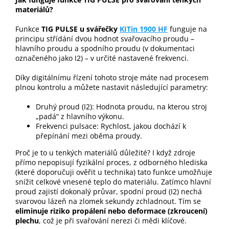
materiálů?
Funkce
TIG PULSE u svářečky
KITin 1900 HF
funguje na
principu střídání dvou hodnot svařovacího proudu –
hlavního proudu a spodního proudu (v dokumentaci
označeného jako I2) – v určité nastavené frekvenci.
Díky digitálnímu řízení tohoto stroje máte nad procesem
plnou kontrolu a můžete nastavit následující parametry:
Druhý proud (I2): Hodnota proudu, na kterou stroj
„padá“ z hlavního výkonu.
Frekvenci pulsace: Rychlost, jakou dochází k
přepínání mezi oběma proudy.
Proč je to u tenkých materiálů důležité? I když zdroje
přímo nepopisují fyzikální proces, z odborného hlediska
(které doporučuji ověřit u technika) tato funkce umožňuje
snížit celkové vnesené teplo do materiálu. Zatímco hlavní
proud zajistí dokonalý průvar, spodní proud (I2) nechá
svarovou lázeň na zlomek sekundy zchladnout. Tím se
eliminuje riziko propálení nebo deformace (zkroucení)
plechu
, což je při svařování nerezi či mědi klíčové.