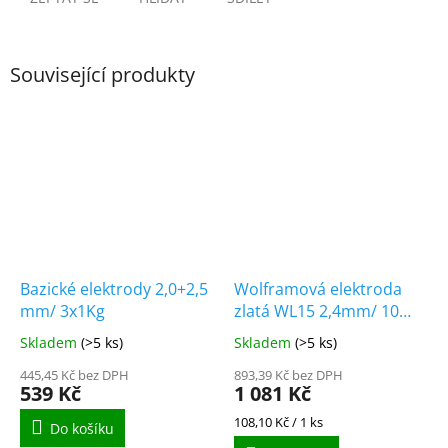
Související produkty
Bazické elektrody 2,0+2,5
Wolframová elektroda
mm/ 3x1Kg
zlatá WL15 2,4mm/ 10
kusů
Skladem
(>5 ks)
Skladem
(>5 ks)
445,45 Kč bez DPH
893,39 Kč bez DPH
539 Kč
1 081 Kč
Měrná
108,10 Kč / 1 ks
Do košíku
cena: