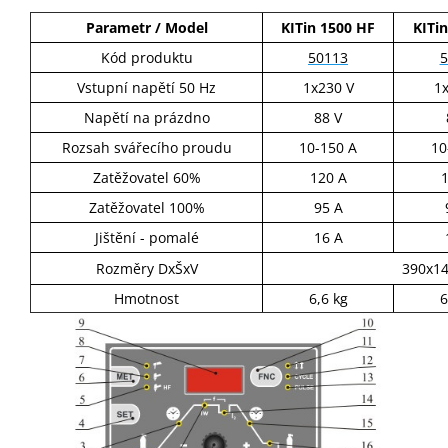
Parametr / Model
KITin 1500 HF
KITi
Kód produktu
50113
5
Vstupní napětí 50 Hz
1x230 V
1
Napětí na prázdno
88 V
Rozsah svářecího proudu
10-150 A
10
Zatěžovatel 60%
120 A
Zatěžovatel 100%
95 A
Jištění - pomalé
16 A
Rozměry DxŠxV
390x1
Hmotnost
6,6 kg
6