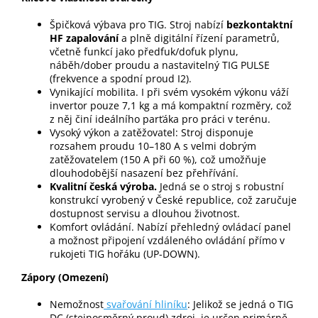
Špičková výbava pro TIG. Stroj nabízí
bezkontaktní
HF zapalování
a plně digitální řízení parametrů,
včetně funkcí jako předfuk/dofuk plynu,
náběh/dober proudu a nastavitelný TIG PULSE
(frekvence a spodní proud I2).
Vynikající mobilita. I při svém vysokém výkonu váží
invertor pouze 7,1 kg a má kompaktní rozměry, což
z něj činí ideálního parťáka pro práci v terénu.
Vysoký výkon a zatěžovatel: Stroj disponuje
rozsahem proudu 10–180 A s velmi dobrým
zatěžovatelem (150 A při 60 %), což umožňuje
dlouhodobější nasazení bez přehřívání.
Kvalitní česká výroba.
Jedná se o stroj s robustní
konstrukcí vyrobený v České republice, což zaručuje
dostupnost servisu a dlouhou životnost.
Komfort ovládání. Nabízí přehledný ovládací panel
a možnost připojení vzdáleného ovládání přímo v
rukojeti TIG hořáku (UP-DOWN).
Zápory (Omezení)
Nemožnost
svařování hliníku
: Jelikož se jedná o TIG
DC (stejnosměrný proud) zdroj, je určen primárně