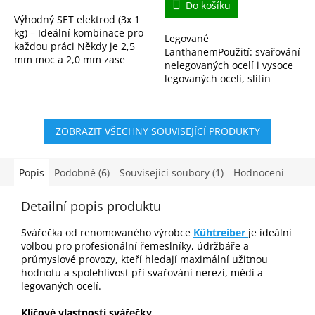
Do košíku
Výhodný SET elektrod (3x 1
kg) – Ideální kombinace pro
Legované
každou práci Někdy je 2,5
LanthanemPoužití: svařování
mm moc a 2,0 mm zase
nelegovaných ocelí i vysoce
málo – proto jsme pro vás na
legovaných ocelí, slitin
czNARADI.cz sestavili tento
hliníku, magnesia, titanu,
praktický set,...
niklu, mědi atd.
ZOBRAZIT VŠECHNY SOUVISEJÍCÍ PRODUKTY
Popis
Podobné (6)
Související soubory (1)
Hodnocení
Detailní popis produktu
Svářečka od renomovaného výrobce
Kühtreiber
je ideální
volbou pro profesionální řemeslníky, údržbáře a
průmyslové provozy, kteří hledají maximální užitnou
hodnotu a spolehlivost při svařování nerezi, mědi a
legovaných ocelí.
Klíčové vlastnosti svářečky