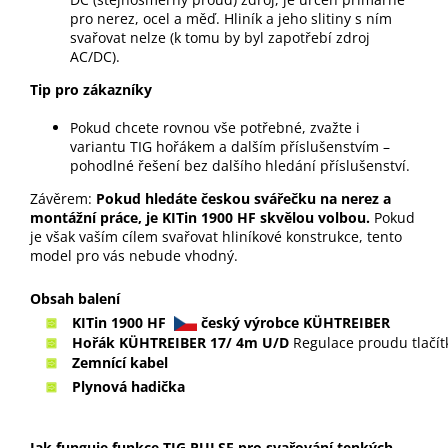
pro nerez, ocel a měď. Hliník a jeho slitiny s ním
svařovat nelze (k tomu by byl zapotřebí zdroj
AC/DC).
Tip pro zákazníky
Pokud chcete rovnou vše potřebné, zvažte i
variantu TIG hořákem a dalším příslušenstvím –
pohodlné řešení bez dalšího hledání příslušenství.
Závěrem:
Pokud hledáte českou svářečku na nerez a
montážní práce, je KITin 1900 HF skvělou volbou.
Pokud
je však vaším cílem svařovat hliníkové konstrukce, tento
model pro vás nebude vhodný.
Obsah balení
KITin 1900 HF
český výrobce KÜHTREIBER
Hořák KÜHTREIBER 17/ 4m U/D
Regulace proudu tlačítk
Zemnící kabel
Plynová hadička
Jak funguje funkce TIG PULSE pro svařování tenkých