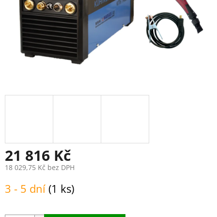
21 816 Kč
18 029,75 Kč bez DPH
Měrná
3 - 5 dní
(1 ks)
cena: