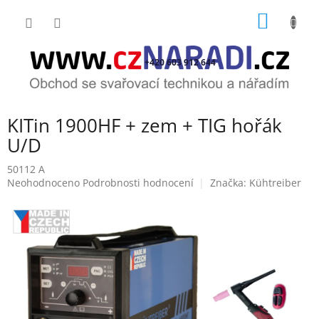
Přejít
NÁKUP
na
obsah
KOŠÍK
+420 603 912 644
KITin 1900HF + zem + TIG hořák
U/D
50112 A
Průměrné
Neohodnoceno
Podrobnosti hodnocení
Značka:
Kühtreiber
hodnocení
produktu
je
0,0
z
5
hvězdiček.