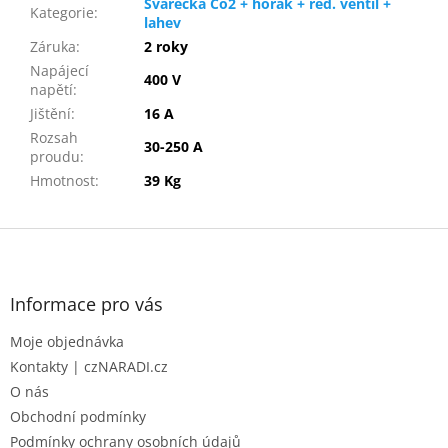
Svářečka Co2 + hořák + red. ventil +
Kategorie
:
lahev
Záruka
:
2 roky
Napájecí
400 V
napětí
:
Jištění
:
16 A
Rozsah
30-250 A
proudu
:
Hmotnost
:
39 Kg
Z
á
p
a
Informace pro vás
t
Moje objednávka
í
Kontakty | czNARADI.cz
O nás
Obchodní podmínky
Podmínky ochrany osobních údajů