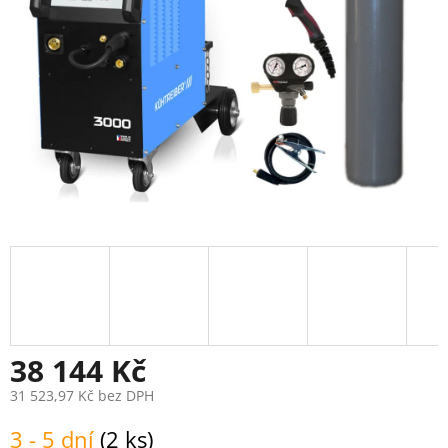
38 144 Kč
31 523,97 Kč bez DPH
Měrná
3 - 5 dní
(2 ks)
cena: