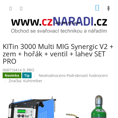
Přejít
NÁKUP
na
obsah
KOŠÍK
+420 603 912 644
KITin 3000 Multi MIG Synergic V2 +
zem + hořák + ventil + lahev SET
PRO
068710414 D_PRO
Průměrné
Neohodnoceno
Podrobnosti hodnocení
Novinka
Tip
hodnocení
Značka:
Kühtreiber
produktu
je
0,0
z
5
hvězdiček.