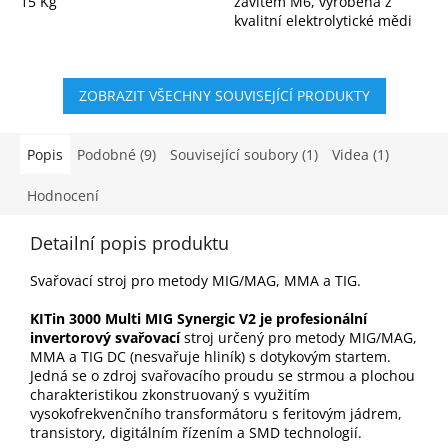
15 Kg
závitem M6, vyrobená z
kvalitní elektrolytické mědi
(E-Cu). Model 200B16xx je
navržen pro vyšší zatížení,
delší životnost a...
ZOBRAZIT VŠECHNY SOUVISEJÍCÍ PRODUKTY
Popis
Podobné (9)
Související soubory (1)
Videa (1)
Hodnocení
Detailní popis produktu
Svařovací stroj pro metody MIG/MAG, MMA a TIG.
KITin 3000 Multi MIG Synergic V2 je profesionální
invertorový svařovací
stroj určený pro metody MIG/MAG,
MMA a TIG DC (nesvařuje hliník) s dotykovým startem.
Jedná se o zdroj svařovacího proudu se strmou a plochou
charakteristikou zkonstruovaný s využitím
vysokofrekvenčního transformátoru s feritovým jádrem,
transistory, digitálním řízením a SMD technologií.