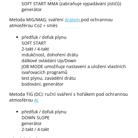
SOFT START MMA (zabraňuje vypadávání jističů)
generátor
Metoda MIG/MAG: sváření
drátem
pod ochrannou
atmosférou Co2 + směs
předfuk / dofuk plynu
SOFT START
2-takt / 4-takt
indukčnost, dohoření drátu
dálkové ovládání Up/Down
JOB MODE umožňuje nastavení a uložení vlastních
svařovacích programů
test plynu, zavádění drátu
bodování, generátor
Metoda TIG (DC): ruční sváření s hořákem pod ochrannou
atmosférou
Ar
předfuk / dofuk plynu
DOWN SLOPE
generátor
2-takt / 4-takt