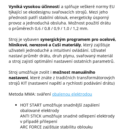
Vyniká vysokou účinnost
í a splňuje veškeré normy EU
týkající se ekodesignu svařovacích strojů. Mezi jeho
přednosti patří stabilní oblouk, energeticky úsporný
provoz a jednoduchá obsluha. Možnost použití drátu
o průměrech 0,6 / 0,8 / 0,9 / 1,0 / 1,2 mm.
Stroj je vybaven
synergickým programem pro ocelové,
hliníkové, nerezové a CuSi materiály
, který zajišťuje
uživateli jednoduché a intuitivní ovládání. Uživatel
nastaví průměr drátu, druh plynu, svařovaný materiál
a stroj zajistí optimální nastavení ostatních parametrů.
Stroj umožňuje zvolit i
možnost manuálního
nastavení
, které znáte z tradičních transformátorových
strojů KIT (nastavení napětí a rychlosti podávání drátu)
Metoda MMA: sváření
obalenou elektrodou
HOT START umožňuje snadnější zapálení
obalované elektrody
ANTI STICK umožňuje snadné odlepení elektrody
v případě přilepení
ARC FORCE zajišťuje stabilitu oblouku