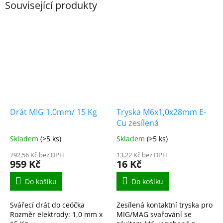
Související produkty
Drát MIG 1,0mm/ 15 Kg
Tryska M6x1,0x28mm E-
Cu zesílená
Skladem
(>5 ks)
Skladem
(>5 ks)
792,56 Kč bez DPH
13,22 Kč bez DPH
959 Kč
16 Kč
Do košíku
Do košíku
Svářecí drát do ceóčka
Zesílená kontaktní tryska pro
Rozměr elektrody: 1,0 mm x
MIG/MAG svařování se