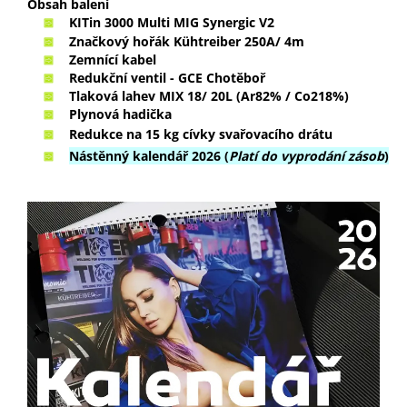
Obsah balení
KITin 3000 Multi MIG Synergic V2
Značkový hořák Kühtreiber 250A/ 4m
Zemnící kabel
Redukční ventil - GCE Chotěboř
Tlaková lahev
MIX 18/ 20L (Ar82% / Co218%)
Plynová hadička
Redukce na 15 kg cívky svařovacího drátu
Nástěnný kalendář 2026 (
Platí do vyprodání zásob
)