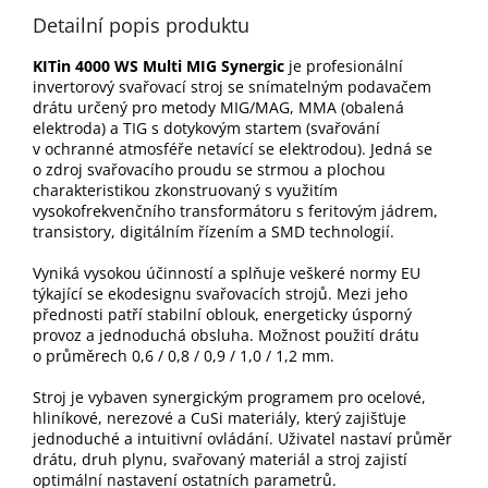
Detailní popis produktu
KITin 4000 WS Multi MIG Synergic
je profesionální
invertorový svařovací stroj se snímatelným podavačem
drátu určený pro metody MIG/MAG, MMA (obalená
elektroda) a TIG s dotykovým startem (svařování
v ochranné atmosféře netavící se elektrodou). Jedná se
o zdroj svařovacího proudu se strmou a plochou
charakteristikou zkonstruovaný s využitím
vysokofrekvenčního transformátoru s feritovým jádrem,
transistory, digitálním řízením a SMD technologií.
Vyniká vysokou účinností a splňuje veškeré normy EU
týkající se ekodesignu svařovacích strojů. Mezi jeho
přednosti patří stabilní oblouk, energeticky úsporný
provoz a jednoduchá obsluha. Možnost použití drátu
o průměrech 0,6 / 0,8 / 0,9 / 1,0 / 1,2 mm.
Stroj je vybaven synergickým programem pro ocelové,
hliníkové, nerezové a CuSi materiály, který zajišťuje
jednoduché a intuitivní ovládání. Uživatel nastaví průměr
drátu, druh plynu, svařovaný materiál a stroj zajistí
optimální nastavení ostatních parametrů.