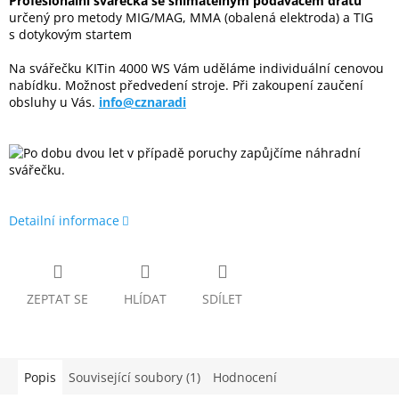
Profesionální svářečka se snímatelným podavačem drátu
určený pro metody MIG/MAG, MMA (obalená elektroda) a TIG
s dotykovým startem
Na svářečku KITin 4000 WS Vám uděláme individuální cenovou
nabídku. Možnost předvedení stroje. Při zakoupení zaučení
obsluhy u Vás.
info@cznaradi
Detailní informace
ZEPTAT SE
HLÍDAT
SDÍLET
Popis
Související soubory (1)
Hodnocení