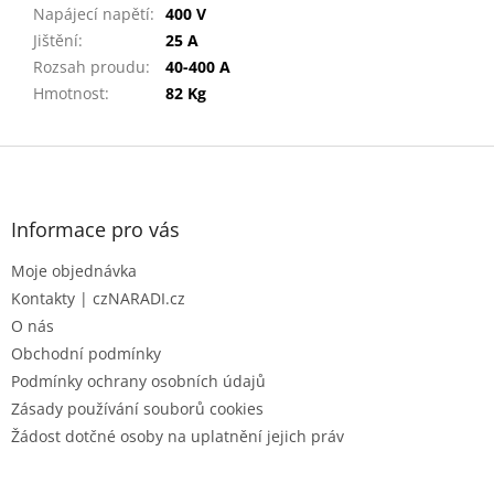
Napájecí napětí
:
400 V
Jištění
:
25 A
Rozsah proudu
:
40-400 A
Hmotnost
:
82 Kg
Z
á
p
a
Informace pro vás
t
Moje objednávka
í
Kontakty | czNARADI.cz
O nás
Obchodní podmínky
Podmínky ochrany osobních údajů
Zásady používání souborů cookies
Žádost dotčné osoby na uplatnění jejich práv