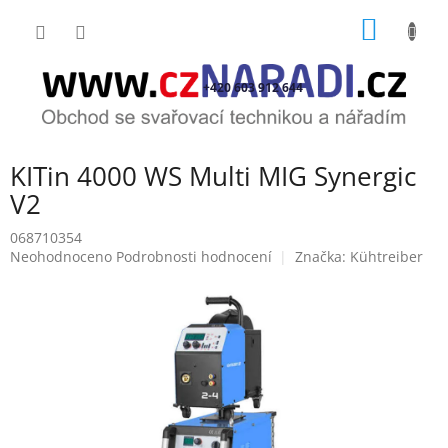
Přejít
NÁKUP
na
obsah
KOŠÍK
+420 603 912 644
KITin 4000 WS Multi MIG Synergic
V2
068710354
Průměrné
Neohodnoceno
Podrobnosti hodnocení
Značka:
Kühtreiber
hodnocení
produktu
je
0,0
z
5
hvězdiček.