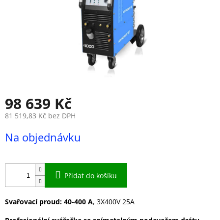
98 639 Kč
81 519,83 Kč bez DPH
Měrná
Na objednávku
cena:
Přidat do košíku
Svařovací proud: 40-400 A
, 3X400V 25A