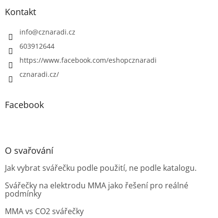
Kontakt
info
@
cznaradi.cz
603912644
https://www.facebook.com/eshopcznaradi
cznaradi.cz/
Facebook
O svařování
Jak vybrat svářečku podle použití, ne podle katalogu.
Svářečky na elektrodu MMA jako řešení pro reálné
podmínky
MMA vs CO2 svářečky