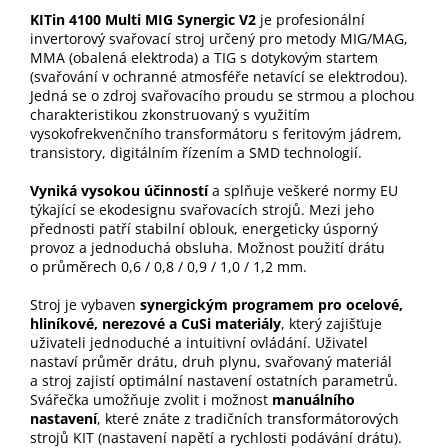
KITin 4100 Multi MIG Synergic V2
je profesionální
invertorový svařovací stroj určený pro metody MIG/MAG,
MMA (obalená elektroda) a TIG s dotykovým startem
(svařování v ochranné atmosféře netavící se elektrodou).
Jedná se o zdroj svařovacího proudu se strmou a plochou
charakteristikou zkonstruovaný s využitím
vysokofrekvenčního transformátoru s feritovým jádrem,
transistory, digitálním řízením a SMD technologií.
Vyniká vysokou účinností
a splňuje veškeré normy EU
týkající se ekodesignu svařovacích strojů. Mezi jeho
přednosti patří stabilní oblouk, energeticky úsporný
provoz a jednoduchá obsluha. Možnost použití drátu
o průměrech 0,6 / 0,8 / 0,9 / 1,0 / 1,2 mm.
Stroj je vybaven
synergickým programem pro ocelové,
hliníkové, nerezové a CuSi materiály
, který zajišťuje
uživateli jednoduché a intuitivní ovládání. Uživatel
nastaví průměr drátu, druh plynu, svařovaný materiál
a stroj zajistí optimální nastavení ostatních parametrů.
Svářečka umožňuje zvolit i možnost
manuálního
nastavení
, které znáte z tradičních transformátorových
strojů KIT (nastavení napětí a rychlosti podávání drátu).