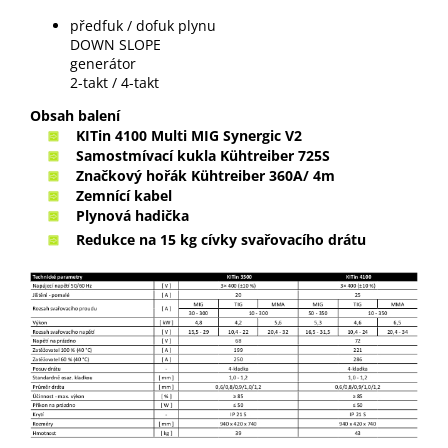
předfuk / dofuk plynu
DOWN SLOPE
generátor
2-takt / 4-takt
Obsah balení
KITin 4100 Multi MIG Synergic V2
Samostmívací kukla Kühtreiber 725S
Značkový hořák Kühtreiber 360A/ 4m
Zemnící kabel
Plynová hadička
Redukce na 15 kg cívky svařovacího drátu