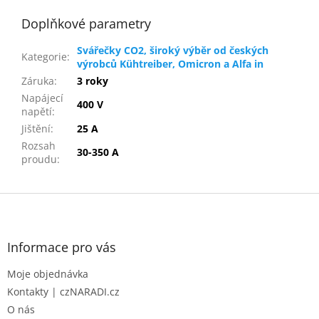
Doplňkové parametry
Svářečky CO2, široký výběr od českých
Kategorie
:
výrobců Kühtreiber, Omicron a Alfa in
Záruka
:
3 roky
Napájecí
400 V
napětí
:
Jištění
:
25 A
Rozsah
30-350 A
proudu
:
Z
á
p
a
Informace pro vás
t
Moje objednávka
í
Kontakty | czNARADI.cz
O nás