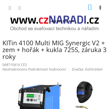
Přejít
NÁKUP
na
obsah
KOŠÍK
+420 603 912 644
KITin 4100 Multi MIG Synergic V2 +
zem + hořák + kukla 725S, záruka 3
roky
068710416 CE2
Průměrné
Neohodnoceno
Podrobnosti hodnocení
Značka:
Kühtreiber
hodnocení
produktu
je
0,0
z
5
hvězdiček.