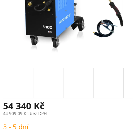
54 340 Kč
44 909,09 Kč bez DPH
Měrná
3 - 5 dní
cena: