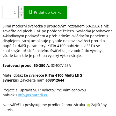
Přidat do košíku
Silná moderní svářečka s proudovým rozsahem 50-350A s níž
zavaříte od plechu, až po pořádné železo. Svářečka je vybavena
4-kladkovým podavačem a přehledným ovládacím panelem s
displejem. Stroj umožnuje plynule nastavit svářecí proud a
napětí + další parametry. KITin 4100 nabízíme v SETu se
značkovým příslušenstvím. Svářečka je vhodná do výroby a
všude tam kde je potřeba vysoký výkon stroje.
Svařovací proud: 50-350 A
, 3X400V 25A
Máte dotaz ke svářečce
KITin 4100 Multi MIG
Synergic
? Zavolejte nám
603912644
Přejete si upravit SET? Vyhotovíme Vám cenovou
nabídku
info@cznaradi.cz
Na svářečku poskytujeme prodlouženou záruku.
Zajištěný
servis.