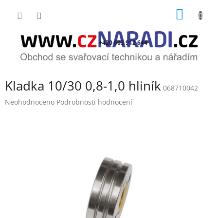
Přejít
NÁKUP
na
obsah
KOŠÍK
+420 603 912 644
Kladka 10/30 0,8-1,0 hliník
068710042
Průměrné
Neohodnoceno
Podrobnosti hodnocení
hodnocení
produktu
je
0,0
z
5
hvězdiček.