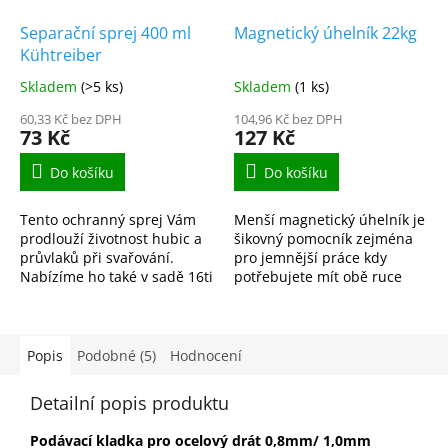
Separační sprej 400 ml
Magnetický úhelník 22kg
Kühtreiber
Skladem
(>5 ks)
Skladem
(1 ks)
60,33 Kč bez DPH
104,96 Kč bez DPH
73 Kč
127 Kč
Do košíku
Do košíku
Tento ochranný sprej Vám
Menší magnetický úhelník je
prodlouží životnost hubic a
šikovný pomocník zejména
průvlaků při svařování.
pro jemnější práce kdy
Nabízíme ho také v sadě 16ti
potřebujete mít obě ruce
kusů.
volné.
Popis
Podobné (5)
Hodnocení
Detailní popis produktu
Podávací kladka pro ocelový drát 0,8mm/ 1,0mm