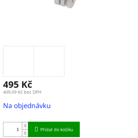
495 Kč
409,09 Kč bez DPH
Měrná
Na objednávku
cena:
Přidat do košíku