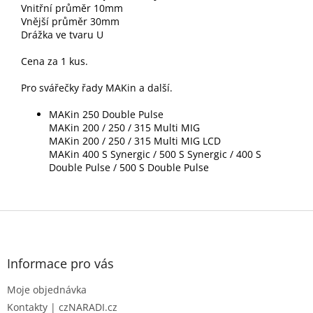
Vnitřní průměr 10mm
Vnější průměr 30mm
Drážka ve tvaru U
Cena za 1 kus.
Pro svářečky řady MAKin a další.
MAKin 250 Double Pulse
MAKin 200 / 250 / 315 Multi MIG
MAKin 200 / 250 / 315 Multi MIG LCD
MAKin 400 S Synergic / 500 S Synergic / 400 S
Double Pulse / 500 S Double Pulse
Z
á
p
a
Informace pro vás
t
Moje objednávka
í
Kontakty | czNARADI.cz