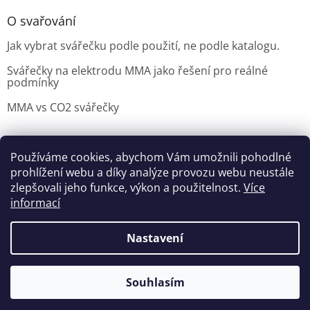
O svařování
Jak vybrat svářečku podle použití, ne podle katalogu.
Svářečky na elektrodu MMA jako řešení pro reálné
podmínky
MMA vs CO2 svářečky
Používáme cookies, abychom Vám umožnili pohodlné
Možnosti doručení
Nakupovani
Možností platby
prohlížení webu a díky analýze provozu webu neustále
Výběr svářečky
zlepšovali jeho funkce, výkon a použitelnost.
Více
informací
Nastavení
Vytvořil Shoptet
Souhlasím
Copyright 2026
czNARADI
. Všechna práva vyhrazena.