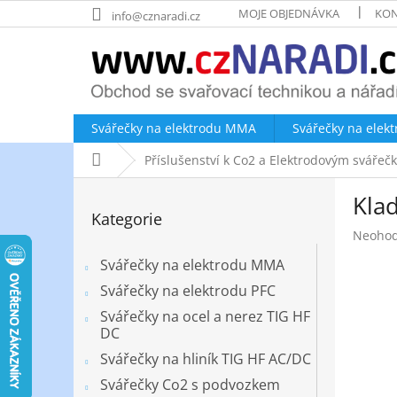
Přejít
MOJE OBJEDNÁVKA
KON
info@cznaradi.cz
na
obsah
Svářečky na elektrodu MMA
Svářečky na elek
Domů
Příslušenství k Co2 a Elektrodovým sváře
P
Klad
o
Přeskočit
Kategorie
kategorie
s
Průměr
Neoho
t
hodnoc
r
Svářečky na elektrodu MMA
produk
a
je
Svářečky na elektrodu PFC
n
0,0
Svářečky na ocel a nerez TIG HF
z
n
DC
5
í
hvězdič
Svářečky na hliník TIG HF AC/DC
p
a
Svářečky Co2 s podvozkem