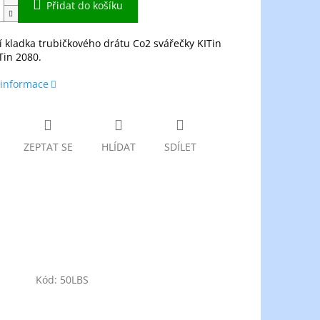
Přidat do košíku
 kladka trubičkového drátu Co2 svářečky KITin
Tin 2080.
 informace
ZEPTAT SE
HLÍDAT
SDÍLET
Kód:
50LBS