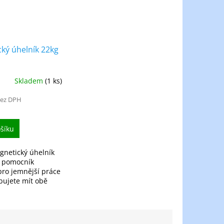
ký úhelník 22kg
Skladem
(1 ks)
bez DPH
šíku
netický úhelník
ý pomocník
ro jemnější práce
bujete mít obě
né.