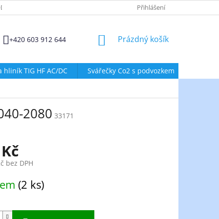
DMÍNKY OCHRANY OSOBNÍCH ÚDAJŮ
ZÁSADY POUŽÍVÁNÍ SOUBORŮ
Přihlášení
NÁKUPNÍ
Prázdný košík
+420 603 912 644
KOŠÍK
a hliník TIG HF AC/DC
Svářečky Co2 s podvozkem
Svářeč
2040-2080
33171
 Kč
Kč bez DPH
dem
(2 ks)