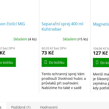
n čistící MIG
Separační sprej 400 ml
Magnetic
Kühtreiber
Skladem
(4 ks)
Skladem
(>5 ks)
Kč bez DPH
60,33 Kč bez DPH
104,96 Kč 
 Kč
73 Kč
127 Kč
o košíku
Do košíku
Do ko
Tento ochranný sprej Vám
Menší mag
prodlouží životnost hubic a
je šikovn
průvlaků při svařování.
zejména p
Nabízíme ho také v sadě
kdy potře
16ti kusů.
ruce vol
s
Podobné (1)
Hodnocení