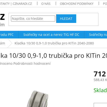
TAKTY | CZNARADI.CZ
O NÁS
OBCHODNÍ PODMÍNKY
PO
HLEDAT
trodu PFC
Svářečky na ocel a nerez TIG HF DC
Svářečky n
čkám
Kladka 10/30 0,9-1,0 trubička pro KITin 2040-2080
ka 10/30 0,9-1,0 trubička pro KITin 
né
dnoceno
Podrobnosti hodnocení
ení
712
tu
588,43 
Měrná
Skla
cena:
ek.