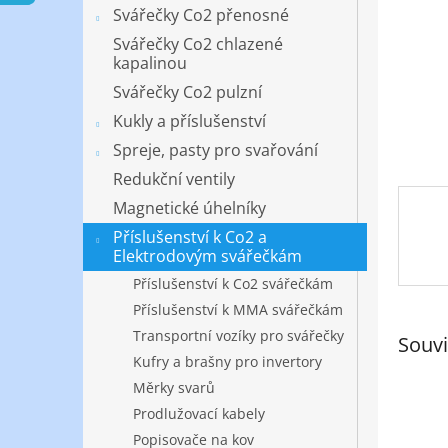
n
Svářečky Co2 přenosné
e
Svářečky Co2 chlazené
l
kapalinou
Svářečky Co2 pulzní
Kukly a příslušenství
Spreje, pasty pro svařování
Redukční ventily
Magnetické úhelníky
Příslušenství k Co2 a
Elektrodovým svářečkám
Příslušenství k Co2 svářečkám
Příslušenství k MMA svářečkám
Transportní vozíky pro svářečky
Souvi
Kufry a brašny pro invertory
Měrky svarů
Prodlužovací kabely
Popisovače na kov