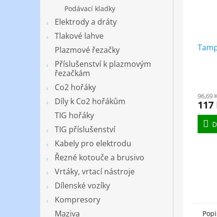
Podávací kladky
Elektrody a dráty
Tlakové lahve
Tampo
Plazmové řezačky
Příslušenství k plazmovým
řezačkám
Co2 hořáky
96,69 
Díly k Co2 hořákům
117
TIG hořáky
D
TIG příslušenství
Kabely pro elektrodu
Řezné kotouče a brusivo
Vrtáky, vrtací nástroje
Dílenské vozíky
Kompresory
Maziva
Popi