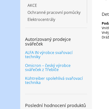
AKCE
Ochranné pracovní pomůcky
Det
Elektrocentrály
Pod
Vni
Vně
Dráž
Autorizovaný prodejce
svářeček
ALFA IN výrobce svařovací
techniky
Omicron – český výrobce
svářeček z Třebíče
Kühtreiber spolehlivá svařovací
technika
Poslední hodnocení produktů