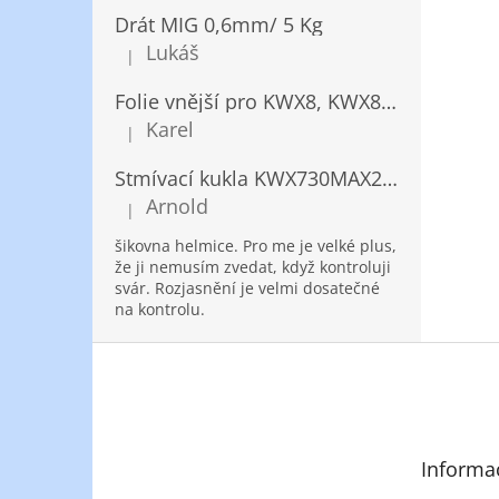
Drát MIG 0,6mm/ 5 Kg
Lukáš
|
Hodnocení produktu je 5 z 5 hvězdiček.
Folie vnější pro KWX8, KWX820/ 10ks
Karel
|
Hodnocení produktu je 5 z 5 hvězdiček.
Stmívací kukla KWX730MAX2,5!® + NANOClean
Arnold
|
Hodnocení produktu je 5 z 5 hvězdiček.
šikovna helmice. Pro me je velké plus,
že ji nemusím zvedat, když kontroluji
svár. Rozjasnění je velmi dosatečné
na kontrolu.
Z
á
p
a
t
Informa
í