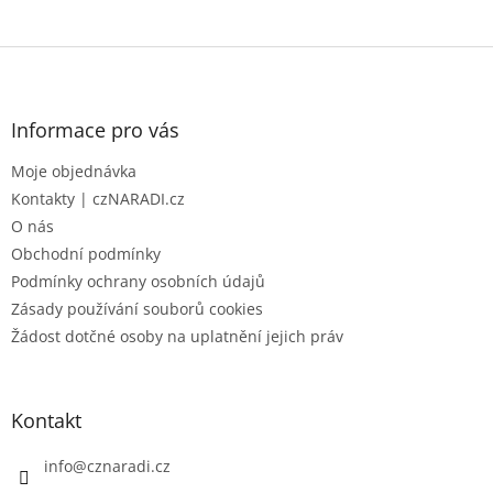
Z
á
p
a
Informace pro vás
t
Moje objednávka
í
Kontakty | czNARADI.cz
O nás
Obchodní podmínky
Podmínky ochrany osobních údajů
Zásady používání souborů cookies
Žádost dotčné osoby na uplatnění jejich práv
Kontakt
info
@
cznaradi.cz