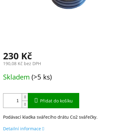
230 Kč
190,08 Kč bez DPH
Měrná
Skladem
(>5 ks)
cena:
Přidat do košíku
Podávací kladka svářecího drátu Co2 svářečky.
Detailní informace