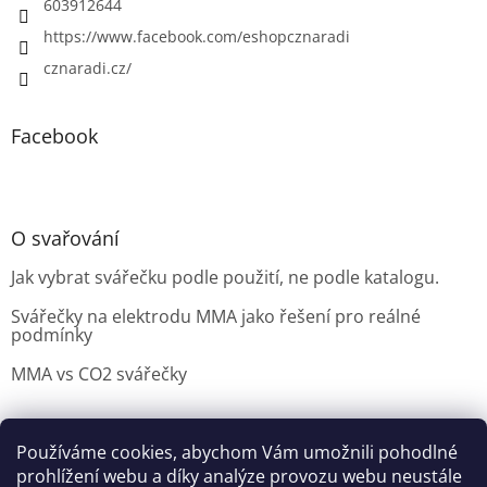
603912644
https://www.facebook.com/eshopcznaradi
cznaradi.cz/
Facebook
O svařování
Jak vybrat svářečku podle použití, ne podle katalogu.
Svářečky na elektrodu MMA jako řešení pro reálné
podmínky
MMA vs CO2 svářečky
Používáme cookies, abychom Vám umožnili pohodlné
Možnosti doručení
Nakupovani
Možností platby
prohlížení webu a díky analýze provozu webu neustále
Výběr svářečky