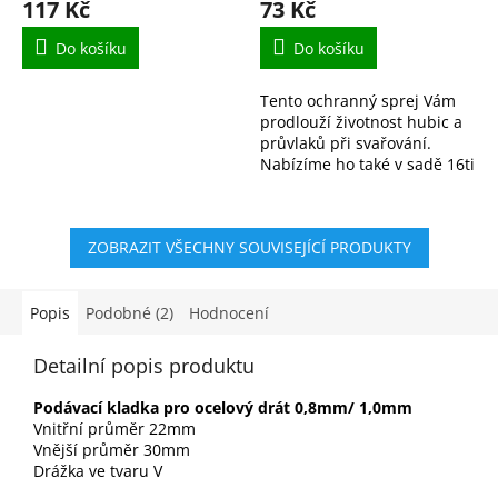
117 Kč
73 Kč
Do košíku
Do košíku
Tento ochranný sprej Vám
prodlouží životnost hubic a
průvlaků při svařování.
Nabízíme ho také v sadě 16ti
kusů.
ZOBRAZIT VŠECHNY SOUVISEJÍCÍ PRODUKTY
Popis
Podobné (2)
Hodnocení
Detailní popis produktu
Podávací kladka pro ocelový drát 0,8mm/ 1,0mm
Vnitřní průměr 22mm
Vnější průměr 30mm
Drážka ve tvaru V