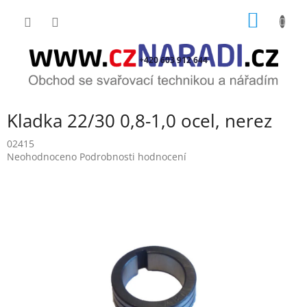
Přejít
NÁKUP
na
obsah
KOŠÍK
+420 603 912 644
Kladka 22/30 0,8-1,0 ocel, nerez
02415
Průměrné
Neohodnoceno
Podrobnosti hodnocení
hodnocení
produktu
je
0,0
z
5
hvězdiček.