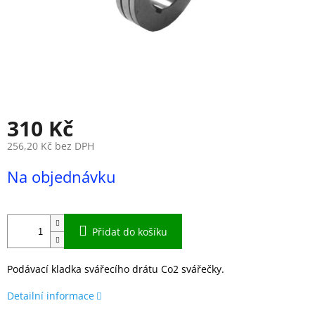
310 Kč
256,20 Kč bez DPH
Měrná
Na objednávku
cena:
Přidat do košíku
Podávací kladka svářecího drátu Co2 svářečky.
Detailní informace