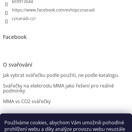
603912644
https://www.facebook.com/eshopcznaradi
cznaradi.cz/
Facebook
O svařování
Jak vybrat svářečku podle použití, ne podle katalogu.
Svářečky na elektrodu MMA jako řešení pro reálné
podmínky
MMA vs CO2 svářečky
Používáme cookies, abychom Vám umožnili pohodlné
Možnosti doručení
Nakupovani
Možností platby
prohlížení webu a díky analýze provozu webu neustále
Výběr svářečky