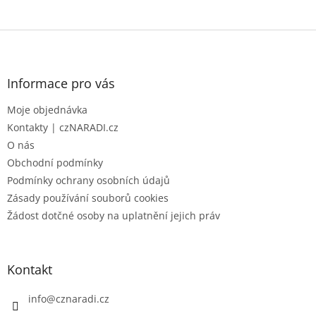
Z
á
p
a
Informace pro vás
t
Moje objednávka
í
Kontakty | czNARADI.cz
O nás
Obchodní podmínky
Podmínky ochrany osobních údajů
Zásady používání souborů cookies
Žádost dotčné osoby na uplatnění jejich práv
Kontakt
info
@
cznaradi.cz