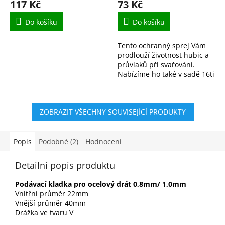
117 Kč
73 Kč
Do košíku
Do košíku
Tento ochranný sprej Vám
prodlouží životnost hubic a
průvlaků při svařování.
Nabízíme ho také v sadě 16ti
kusů.
ZOBRAZIT VŠECHNY SOUVISEJÍCÍ PRODUKTY
Popis
Podobné (2)
Hodnocení
Detailní popis produktu
Podávací kladka pro ocelový drát 0,8mm/ 1,0mm
Vnitřní průměr 22mm
Vnější průměr 40mm
Drážka ve tvaru V