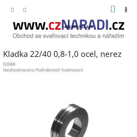
Přejít
NÁKUP
na
obsah
KOŠÍK
+420 603 912 644
Kladka 22/40 0,8-1,0 ocel, nerez
02088
Průměrné
Neohodnoceno
Podrobnosti hodnocení
hodnocení
produktu
je
0,0
z
5
hvězdiček.