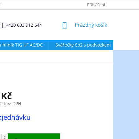
DMÍNKY OCHRANY OSOBNÍCH ÚDAJŮ
ZÁSADY POUŽÍVÁNÍ SOUBORŮ
Přihlášení
NÁKUPNÍ
Prázdný košík
+420 603 912 644
KOŠÍK
a hliník TIG HF AC/DC
Svářečky Co2 s podvozkem
Svářeč
 Kč
Kč bez DPH
bjednávku