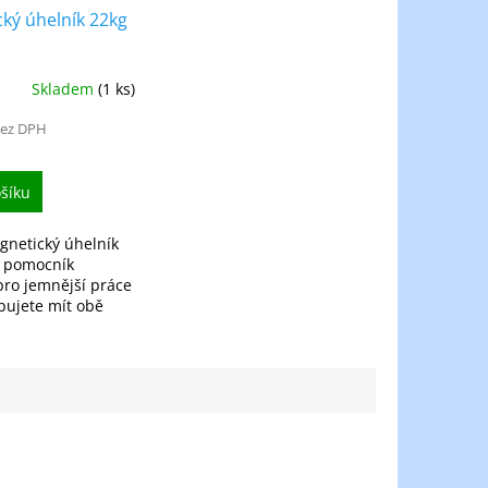
ký úhelník 22kg
Skladem
(1 ks)
bez DPH
šíku
netický úhelník
ý pomocník
ro jemnější práce
bujete mít obě
né.