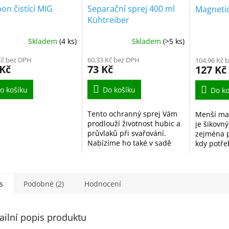
n čistící MIG
Separační sprej 400 ml
Magnetic
Kühtreiber
Skladem
(4 ks)
Skladem
(>5 ks)
Kč bez DPH
60,33 Kč bez DPH
104,96 Kč 
 Kč
73 Kč
127 Kč
o košíku
Do košíku
Do ko
Tento ochranný sprej Vám
Menší mag
prodlouží životnost hubic a
je šikovn
průvlaků při svařování.
zejména p
Nabízíme ho také v sadě
kdy potře
16ti kusů.
ruce vol
s
Podobné (2)
Hodnocení
ailní popis produktu