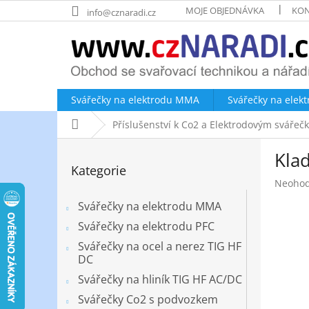
Přejít
MOJE OBJEDNÁVKA
KON
info@cznaradi.cz
na
obsah
Svářečky na elektrodu MMA
Svářečky na elek
Domů
Příslušenství k Co2 a Elektrodovým sváře
P
Klad
o
Přeskočit
Kategorie
kategorie
s
Průměr
Neoho
t
hodnoc
r
Svářečky na elektrodu MMA
produk
a
je
Svářečky na elektrodu PFC
n
0,0
Svářečky na ocel a nerez TIG HF
z
n
DC
5
í
hvězdič
Svářečky na hliník TIG HF AC/DC
p
a
Svářečky Co2 s podvozkem