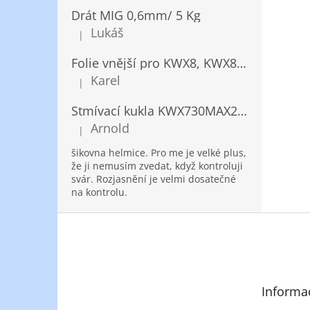
Drát MIG 0,6mm/ 5 Kg
Lukáš
|
Hodnocení produktu je 5 z 5 hvězdiček.
Folie vnější pro KWX8, KWX820/ 10ks
Karel
|
Hodnocení produktu je 5 z 5 hvězdiček.
Stmívací kukla KWX730MAX2,5!® + NANOClean
Arnold
|
Hodnocení produktu je 5 z 5 hvězdiček.
šikovna helmice. Pro me je velké plus,
že ji nemusím zvedat, když kontroluji
svár. Rozjasnění je velmi dosatečné
na kontrolu.
Z
á
p
a
t
Informa
í