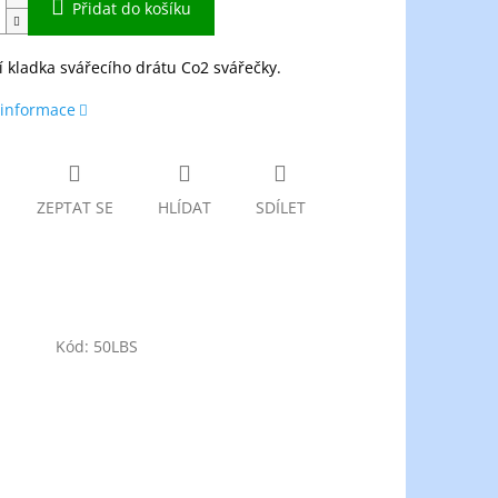
Přidat do košíku
 kladka svářecího drátu Co2 svářečky.
 informace
ZEPTAT SE
HLÍDAT
SDÍLET
Kód:
50LBS