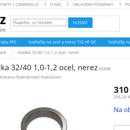
TAKTY | CZNARADI.CZ
O NÁS
OBCHODNÍ PODMÍNKY
PO
HLEDAT
trodu PFC
Svářečky na ocel a nerez TIG HF DC
Svářečky n
čkám
Kladka 32/40 1,0-1,2 ocel, nerez
ka 32/40 1,0-1,2 ocel, nerez
02408
né
dnoceno
Podrobnosti hodnocení
ení
310
tu
256,20 
Měrná
Na o
cena:
ek.