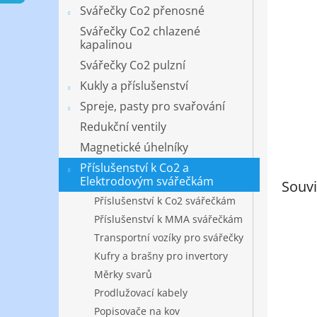
n
Svářečky Co2 přenosné
e
Svářečky Co2 chlazené
l
kapalinou
Svářečky Co2 pulzní
Kukly a příslušenství
Spreje, pasty pro svařování
Redukční ventily
Magnetické úhelníky
Příslušenství k Co2 a
Elektrodovým svářečkám
Souvi
Příslušenství k Co2 svářečkám
Příslušenství k MMA svářečkám
Transportní vozíky pro svářečky
Kufry a brašny pro invertory
Měrky svarů
Prodlužovací kabely
Popisovače na kov