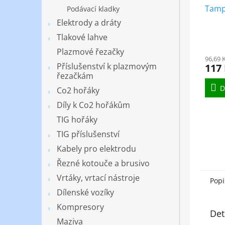
Tampo
Podávací kladky
Elektrody a dráty
Tlakové lahve
Plazmové řezačky
96,69 
Příslušenství k plazmovým
117
řezačkám
D
Co2 hořáky
Díly k Co2 hořákům
TIG hořáky
TIG příslušenství
Kabely pro elektrodu
Řezné kotouče a brusivo
Vrtáky, vrtací nástroje
Popi
Dílenské vozíky
Kompresory
Det
Maziva