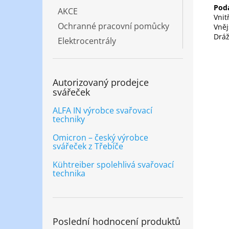
Pod
AKCE
Vni
Ochranné pracovní pomůcky
Vně
Dráž
Elektrocentrály
Autorizovaný prodejce
svářeček
ALFA IN výrobce svařovací
techniky
Omicron – český výrobce
svářeček z Třebíče
Kühtreiber spolehlivá svařovací
technika
Poslední hodnocení produktů