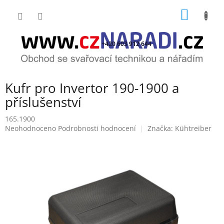
Přejít
NÁKUP
na
obsah
KOŠÍK
+420 603 912 644
Kufr pro Invertor 190-1900 a
příslušenství
165.1900
Průměrné
Neohodnoceno
Podrobnosti hodnocení
Značka:
Kühtreiber
hodnocení
produktu
je
0,0
z
5
hvězdiček.