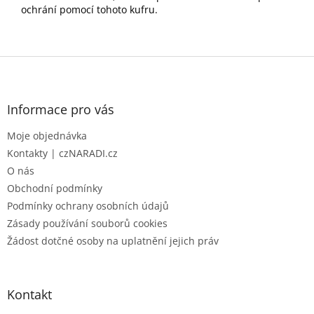
ochrání pomocí tohoto kufru.
Z
á
p
a
Informace pro vás
t
Moje objednávka
í
Kontakty | czNARADI.cz
O nás
Obchodní podmínky
Podmínky ochrany osobních údajů
Zásady používání souborů cookies
Žádost dotčné osoby na uplatnění jejich práv
Kontakt