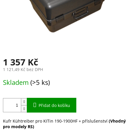
1 357 Kč
1 121,49 Kč bez DPH
Měrná
Skladem
(>5 ks)
cena:
Přidat do košíku
Kufr Kühtreiber pro KITin 190-1900HF + příslušenství
(Vhodný
pro modely RS)