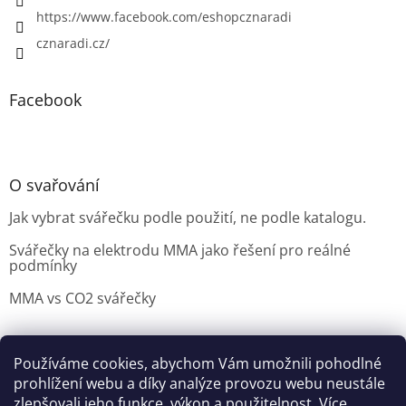
https://www.facebook.com/eshopcznaradi
cznaradi.cz/
Facebook
O svařování
Jak vybrat svářečku podle použití, ne podle katalogu.
Svářečky na elektrodu MMA jako řešení pro reálné
podmínky
MMA vs CO2 svářečky
Používáme cookies, abychom Vám umožnili pohodlné
Možnosti doručení
Nakupovani
Možností platby
prohlížení webu a díky analýze provozu webu neustále
Výběr svářečky
zlepšovali jeho funkce, výkon a použitelnost.
Více