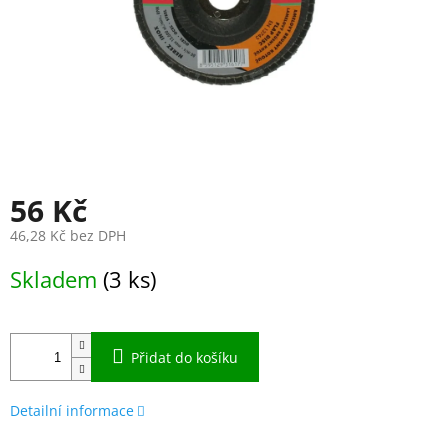
56 Kč
46,28 Kč bez DPH
Měrná
Skladem
(3 ks)
cena:
Přidat do košíku
Detailní informace