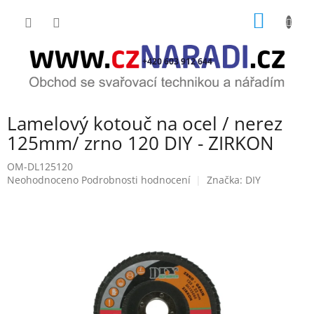
Přejít
NÁKUP
na
obsah
KOŠÍK
+420 603 912 644
Lamelový kotouč na ocel / nerez
125mm/ zrno 120 DIY - ZIRKON
OM-DL125120
Průměrné
Neohodnoceno
Podrobnosti hodnocení
Značka:
DIY
hodnocení
produktu
je
0,0
z
5
hvězdiček.