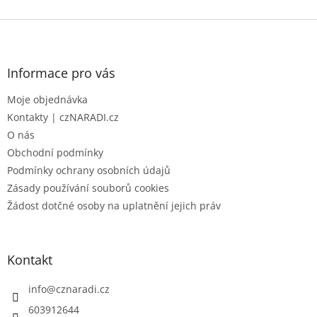
Z
á
p
a
Informace pro vás
t
Moje objednávka
í
Kontakty | czNARADI.cz
O nás
Obchodní podmínky
Podmínky ochrany osobních údajů
Zásady používání souborů cookies
Žádost dotčné osoby na uplatnění jejich práv
Kontakt
info
@
cznaradi.cz
603912644