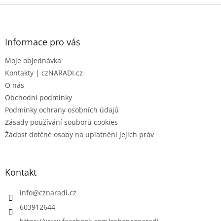
Z
á
p
a
Informace pro vás
t
Moje objednávka
í
Kontakty | czNARADI.cz
O nás
Obchodní podmínky
Podmínky ochrany osobních údajů
Zásady používání souborů cookies
Žádost dotčné osoby na uplatnění jejich práv
Kontakt
info
@
cznaradi.cz
603912644