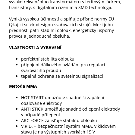
vysokofrekvenčního transformátoru s feritovým jádrem,
transistory, s digitálním řízením a SMD technologií.
Vyniká vysokou účinností a splňuje přísné normy EU
týkající se ekodesignu svařovacích strojů. Mezi jeho
přednosti patří stabilní oblouk, energeticky úsporný
provoz a jednoduchá obsluha.
VLASTNOSTI A VYBAVENÍ
perfektní stabilita oblouku
připojení dálkového ovládání pro regulaci
svařovacího proudu
tepelná ochrana se světelnou signalizací
Metoda MMA
HOT START umožňuje snadnější zapálení
obalované elektrody
ANTI STICK umožňuje snadné odlepení elektrody
v případě přilepení
ARC FORCE zajišťuje stabilitu oblouku
V.R.D. = bezpečnostní systém MMA, v klidovém
stavu je na výstupních svorkách 15 V