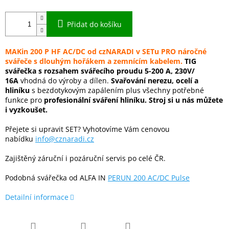
Přidat do košíku
MAKin 200 P HF AC/DC od czNARADI v SETu PRO náročné
svářeče s dlouhým hořákem a zemnícím kabelem.
TIG
svářečka s rozsahem svářecího proudu 5-200 A, 230V/
16A
vhodná do výroby a dílen.
Svařování nerezu, ocelí a
hliníku
s bezdotykovým zapálením plus všechny potřebné
funkce pro
profesionální sváření hliníku. Stroj si u nás můžete
i vyzkoušet.
Přejete si upravit SET? Vyhotovíme Vám cenovou
nabídku
info@cznaradi.cz
Zajištěný záruční i pozáruční servis po celé ČR.
Podobná svářečka od ALFA IN
PERUN 200 AC/DC Pulse
Detailní informace