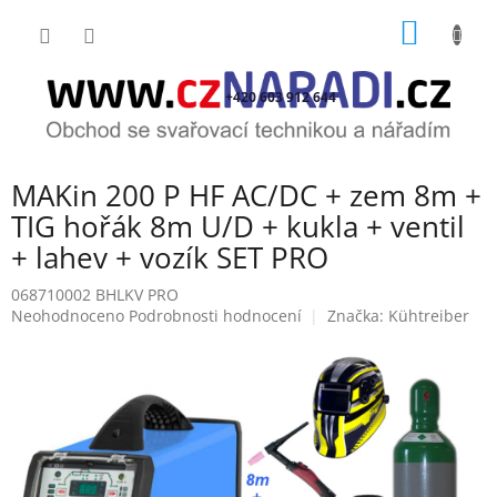
Přejít
NÁKUP
na
obsah
KOŠÍK
+420 603 912 644
MAKin 200 P HF AC/DC + zem 8m +
TIG hořák 8m U/D + kukla + ventil
+ lahev + vozík SET PRO
068710002 BHLKV PRO
Průměrné
Neohodnoceno
Podrobnosti hodnocení
Značka:
Kühtreiber
hodnocení
produktu
je
0,0
z
5
hvězdiček.