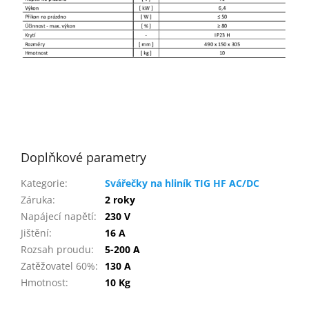
Doplňkové parametry
Kategorie
:
Svářečky na hliník TIG HF AC/DC
Záruka
:
2 roky
Napájecí napětí
:
230 V
Jištění
:
16 A
Rozsah proudu
:
5-200 A
Zatěžovatel 60%
:
130 A
Hmotnost
:
10 Kg