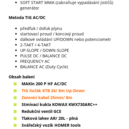
SOFT START MMA (zabraňuje vypadávání jističů)
generátor
Metoda TIG AC/DC
předfuk / dofuk plynu
startovací proud / koncový proud
dálkové ovládání UP/DOWN nebo potenciometr
2-TAKT / 4-TAKT
UP-SLOPE / DOWN-SLOPE
PULSE DC / BALANCE DC
FREQUENCY AC
BALANCE AC (Duty Cycle)
Obsah balení
MAKin 200 P HF AC/DC
TIG hořák KTB 26/ 8m Up-Down
Zemnící kabel 25mm/ 8m
Stmívací kukla KOWAX KWX730ARC++
Redukční ventil GCE
Tlaková lahev AR/ 20L - plná
Svářečský vozík HOMER tools