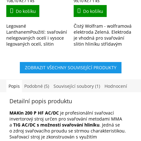
Měrná
Měrná
108,10 Kč / 1 ks
99,10 Kč / 1 ks
cena:
cena:
Do košíku
Do košíku
Legované
Čistý Wolfram - wolframová
LanthanemPoužití: svařování
elektroda Zelená. Elektroda
nelegovaných ocelí i vysoce
je vhodná pro svařování
legovaných ocelí, slitin
slitin hliníku střídavým
hliníku, magnesia, titanu,
proudem.
niklu, mědi atd.
ZOBRAZIT VŠECHNY SOUVISEJÍCÍ PRODUKTY
Popis
Podobné (5)
Související soubory (1)
Hodnocení
Detailní popis produktu
MAKin 200 P HF AC/DC
je profesionální svařovací
invertorový stroj určen pro svařování metodami MMA
a
TIG AC/DC s možností svařování hliníku
. Jedná se
o zdroj svařovacího proudu se strmou charakteristikou.
Svařovací stroj je zkonstruován s využitím