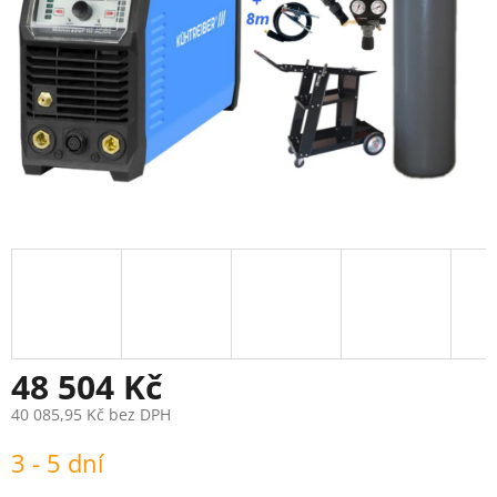
48 504 Kč
40 085,95 Kč bez DPH
Měrná
3 - 5 dní
cena: