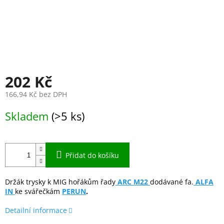
202 Kč
166,94 Kč bez DPH
Měrná
Skladem
(>5 ks)
cena:
Přidat do košíku
Držák trysky k MIG hořákům řady
ARC M22
dodávané fa.
ALFA
IN
ke svářečkám
PERUN
.
Detailní informace