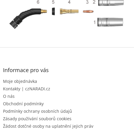
Z
á
p
a
Informace pro vás
t
Moje objednávka
í
Kontakty | czNARADI.cz
O nás
Obchodní podmínky
Podmínky ochrany osobních údajů
Zásady používání souborů cookies
Žádost dotčné osoby na uplatnění jejich práv