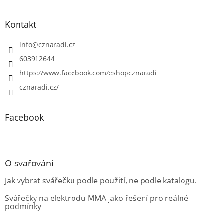
Kontakt
info
@
cznaradi.cz
603912644
https://www.facebook.com/eshopcznaradi
cznaradi.cz/
Facebook
O svařování
Jak vybrat svářečku podle použití, ne podle katalogu.
Svářečky na elektrodu MMA jako řešení pro reálné
podmínky