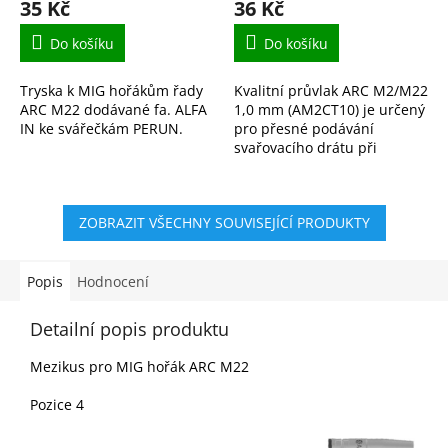
35 Kč
36 Kč
Do košíku
Do košíku
Tryska k MIG hořákům řady
Kvalitní průvlak ARC M2/M22
ARC M22 dodávané fa. ALFA
1,0 mm (AM2CT10) je určený
IN ke svářečkám PERUN.
pro přesné podávání
svařovacího drátu při
MIG/MAG svařování.
Zajišťuje spolehlivý průchod
drátu bez zbytečného tření,
ZOBRAZIT VŠECHNY SOUVISEJÍCÍ PRODUKTY
což...
Popis
Hodnocení
Detailní popis produktu
Mezikus pro MIG hořák ARC M22
Pozice 4