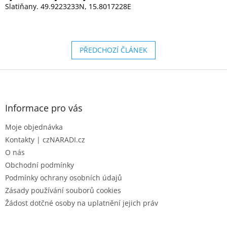
Slatiňany. 49.9223233N, 15.8017228E
PŘEDCHOZÍ ČLÁNEK
Z
á
p
a
Informace pro vás
t
Moje objednávka
í
Kontakty | czNARADI.cz
O nás
Obchodní podmínky
Podmínky ochrany osobních údajů
Zásady používání souborů cookies
Žádost dotčné osoby na uplatnění jejich práv