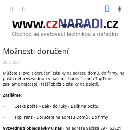
Přejít
NÁKUP
na
obsah
KOŠÍK
+420 603 912 644
Možnosti doručení
29.7.2024
Můžete si zvolit doručení zásilky na adresu domů, do firmy, na
poštu nebo vyzvednutí v našem skladě. Firmou TopTrans
zasíláme nejčastěji těžší zboží a zásilky na paletě.
Zasíláme:
· Česká pošta – Balík do ruky / Balík na poštu
· TopTrans - Doručení na adresu Domů / Do firmy
Vyzvednutí objednávky u nás
- na adrese Sečská 897, 53821