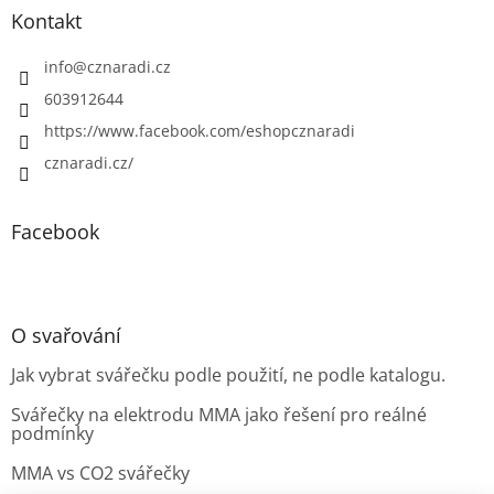
Kontakt
info
@
cznaradi.cz
603912644
https://www.facebook.com/eshopcznaradi
cznaradi.cz/
Facebook
O svařování
Jak vybrat svářečku podle použití, ne podle katalogu.
Svářečky na elektrodu MMA jako řešení pro reálné
podmínky
MMA vs CO2 svářečky