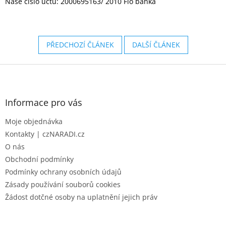
Naše číslo účtu: 2000695163/ 2010 Fio banka
PŘEDCHOZÍ ČLÁNEK
DALŠÍ ČLÁNEK
Z
á
p
a
Informace pro vás
t
Moje objednávka
í
Kontakty | czNARADI.cz
O nás
Obchodní podmínky
Podmínky ochrany osobních údajů
Zásady používání souborů cookies
Žádost dotčné osoby na uplatnění jejich práv