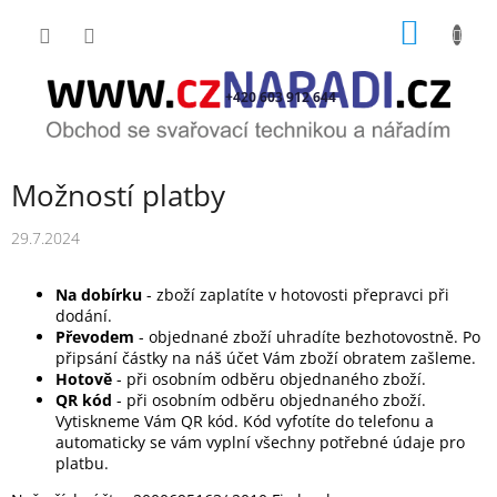
Přejít
NÁKUP
na
obsah
KOŠÍK
+420 603 912 644
Možností platby
29.7.2024
Na dobírku
- zboží zaplatíte v hotovosti přepravci při
dodání.
Převodem
- objednané zboží uhradíte bezhotovostně. Po
připsání částky na náš účet Vám zboží obratem zašleme.
Hotově
- při osobním odběru objednaného zboží.
QR kód
- při osobním odběru objednaného zboží.
Vytiskneme Vám QR kód. Kód vyfotíte do telefonu a
automaticky se vám vyplní všechny potřebné údaje pro
platbu.