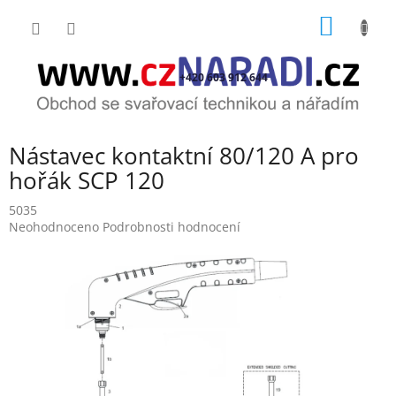
Přejít
NÁKUP
na
obsah
KOŠÍK
+420 603 912 644
Nástavec kontaktní 80/120 A pro
hořák SCP 120
5035
Průměrné
Neohodnoceno
Podrobnosti hodnocení
hodnocení
produktu
je
0,0
z
5
hvězdiček.