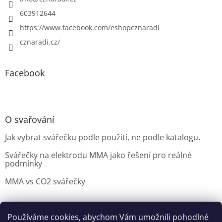
603912644
https://www.facebook.com/eshopcznaradi
cznaradi.cz/
Facebook
O svařování
Jak vybrat svářečku podle použití, ne podle katalogu.
Svářečky na elektrodu MMA jako řešení pro reálné
podmínky
MMA vs CO2 svářečky
Používáme cookies, abychom Vám umožnili pohodlné
Možnosti doručení
Nakupovani
Možností platby