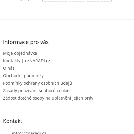
Z
á
p
a
Informace pro vás
t
Moje objednávka
í
Kontakty | czNARADI.cz
O nás
Obchodní podmínky
Podmínky ochrany osobních údajů
Zásady používání souborů cookies
Žádost dotčné osoby na uplatnění jejich práv
Kontakt
info
@
cznaradi.cz