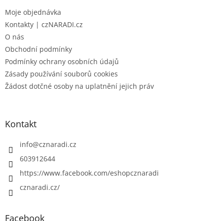
t
Moje objednávka
í
Kontakty | czNARADI.cz
O nás
Obchodní podmínky
Podmínky ochrany osobních údajů
Zásady používání souborů cookies
Žádost dotčné osoby na uplatnění jejich práv
Kontakt
info
@
cznaradi.cz
603912644
https://www.facebook.com/eshopcznaradi
cznaradi.cz/
Facebook