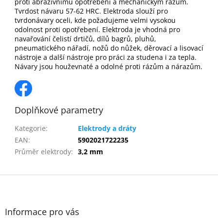
proti abrazivnímu opotřebení a mechanickým rázům.
Tvrdost návaru 57-62 HRC. Elektroda slouží pro
tvrdonávary oceli, kde požadujeme velmi vysokou
odolnost proti opotřebení. Elektroda je vhodná pro
navařování čelistí drtičů, dílů bagrů, pluhů,
pneumatického nářadí, nožů do nůžek, děrovací a lisovací
nástroje a další nástroje pro práci za studena i za tepla.
Návary jsou houževnaté a odolné proti rázům a nárazům.
Doplňkové parametry
Kategorie
:
Elektrody a dráty
EAN
:
5902021722235
Průměr elektrody
:
3,2 mm
Z
á
p
a
Informace pro vás