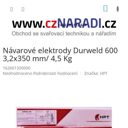
Přejít
NÁKUP
na
obsah
KOŠÍK
+420 603 912 644
Návarové elektrody Durweld 600
3,2x350 mm/ 4,5 Kg
162601320000
Průměrné
Neohodnoceno
Podrobnosti hodnocení
Značka:
HPT
hodnocení
produktu
je
0,0
z
5
hvězdiček.