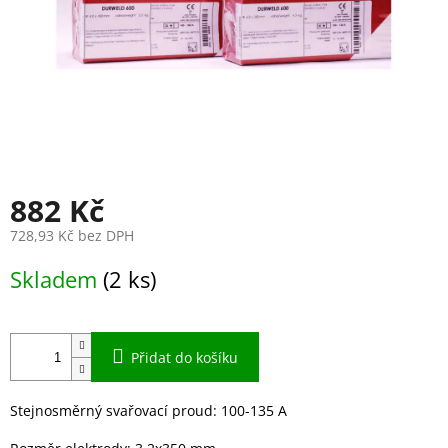
882 Kč
728,93 Kč bez DPH
Měrná
Skladem
(2 ks)
cena:
Přidat do košíku
Stejnosměrný svařovací proud: 100-135 A