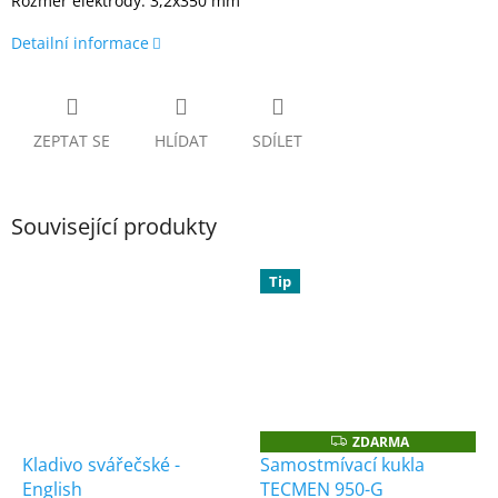
Rozměr elektrody: 3,2x350 mm
Detailní informace
ZEPTAT SE
HLÍDAT
SDÍLET
Související produkty
Tip
ZDARMA
Z
D
Kladivo svářečské -
Samostmívací kukla
A
English
TECMEN 950-G
R