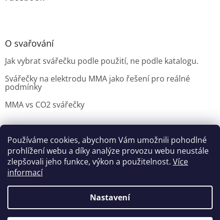
O svařování
Jak vybrat svářečku podle použití, ne podle katalogu.
Svářečky na elektrodu MMA jako řešení pro reálné
podmínky
MMA vs CO2 svářečky
Používáme cookies, abychom Vám umožnili pohodlné
Možnosti doručení
Nakupovani
Možností platby
prohlížení webu a díky analýze provozu webu neustále
Výběr svářečky
zlepšovali jeho funkce, výkon a použitelnost.
Více
informací
Nastavení
Vytvořil Shoptet