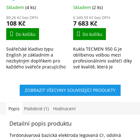
M
A
Skladem
(4 ks)
Skladem
(2 ks)
89,26 Kč bez DPH
6 349,59 Kč bez DPH
108 Kč
7 683 Kč
Do košíku
Do košíku
Svářečské kladivo typu
Kukla TECMEN 950 G je
English je základním a
oblíbenou volbou mezi
nezbytným doplňkem pro
profesionálními svářeči díky
každého svářeče pracujícího
své kvalitě, která je
metodou MMA (svařování
srovnatelná se světovými
obalenou elektrodou). Je
výrobci! Kuklu TECMEN 950
navrženo pro rychlé, účinné
G můžete také zakoupit v...
ZOBRAZIT VŠECHNY SOUVISEJÍCÍ PRODUKTY
a...
Popis
Podobné (1)
Hodnocení
Detailní popis produktu
Tvrdonávarová bazická elektroda legovaná Cr, odolná