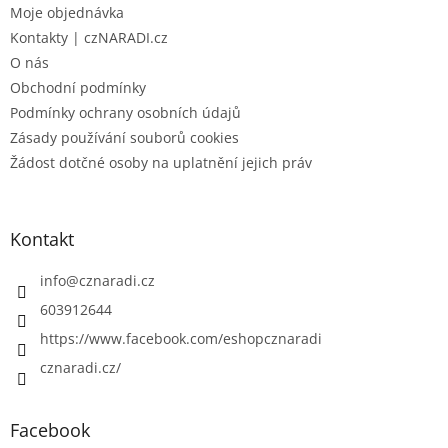
Moje objednávka
í
Kontakty | czNARADI.cz
O nás
Obchodní podmínky
Podmínky ochrany osobních údajů
Zásady používání souborů cookies
Žádost dotčné osoby na uplatnění jejich práv
Kontakt
info
@
cznaradi.cz
603912644
https://www.facebook.com/eshopcznaradi
cznaradi.cz/
Facebook