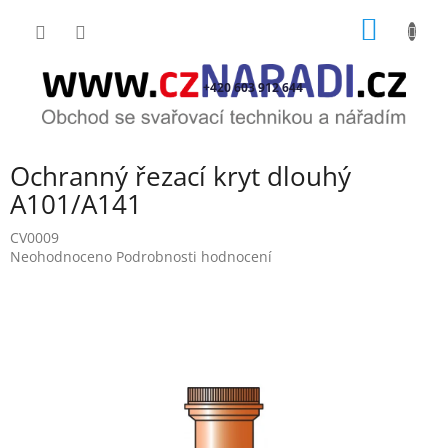
Přejít
NÁKUP
na
obsah
KOŠÍK
+420 603 912 644
Ochranný řezací kryt dlouhý
A101/A141
CV0009
Průměrné
Neohodnoceno
Podrobnosti hodnocení
hodnocení
produktu
je
0,0
z
5
hvězdiček.