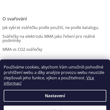
O svařování
Jak vybrat svářečku podle použití, ne podle katalogu.
Svářečky na elektrodu MMA jako řešení pro reálné
podmínky
MMA vs CO2 svářečky
Používáme cookies, abychom Vám umožnili pohodlné
Možnosti doručení
Nakupovani
Možností platby
prohlížení webu a díky analýze provozu webu neustále
Výběr svářečky
zlepšovali jeho funkce, výkon a použitelnost.
Více
informací
Nastavení
Vytvořil Shoptet