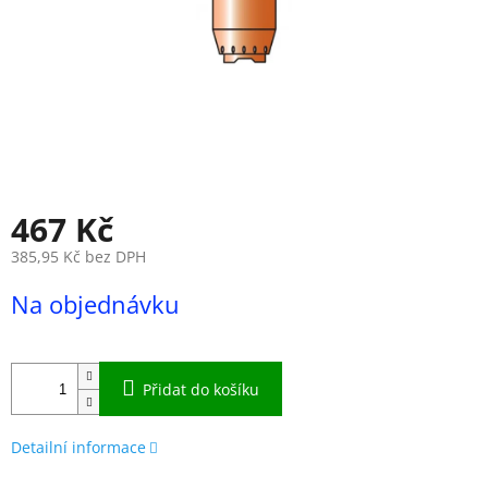
467 Kč
385,95 Kč bez DPH
Měrná
Na objednávku
cena:
Přidat do košíku
Detailní informace