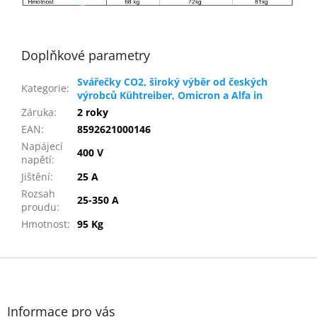
Doplňkové parametry
Svářečky CO2, široký výběr od českých
Kategorie
:
výrobců Kühtreiber, Omicron a Alfa in
Záruka
:
2 roky
EAN
:
8592621000146
Napájecí
400 V
napětí
:
Jištění
:
25 A
Rozsah
25-350 A
proudu
:
Hmotnost
:
95 Kg
Z
á
p
a
Informace pro vás