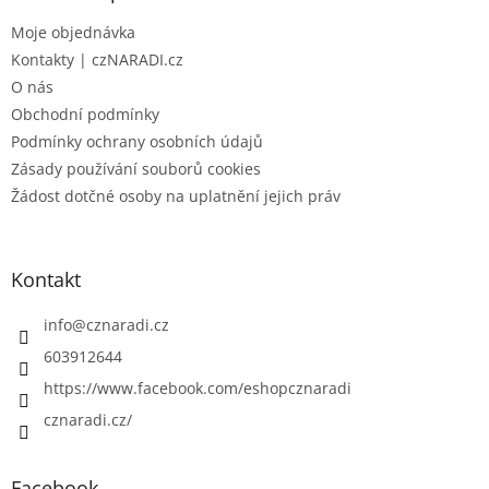
t
Moje objednávka
í
Kontakty | czNARADI.cz
O nás
Obchodní podmínky
Podmínky ochrany osobních údajů
Zásady používání souborů cookies
Žádost dotčné osoby na uplatnění jejich práv
Kontakt
info
@
cznaradi.cz
603912644
https://www.facebook.com/eshopcznaradi
cznaradi.cz/
Facebook