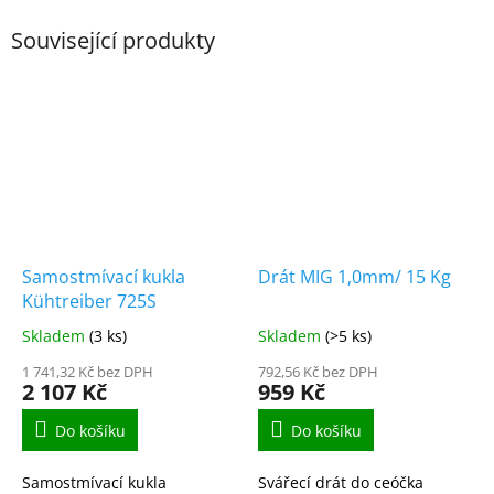
Související produkty
Samostmívací kukla
Drát MIG 1,0mm/ 15 Kg
Kühtreiber 725S
Skladem
(3 ks)
Skladem
(>5 ks)
1 741,32 Kč bez DPH
792,56 Kč bez DPH
2 107 Kč
959 Kč
Do košíku
Do košíku
Samostmívací kukla
Svářecí drát do ceóčka