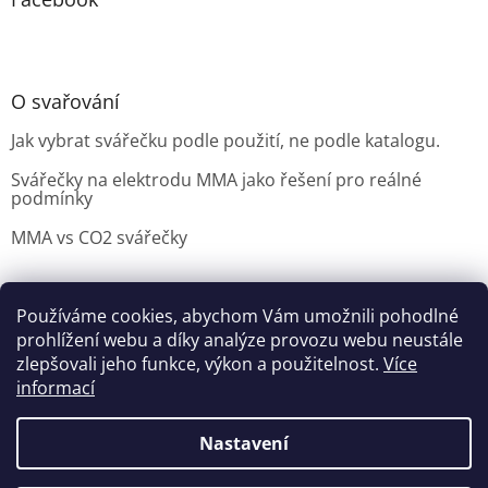
O svařování
Jak vybrat svářečku podle použití, ne podle katalogu.
Svářečky na elektrodu MMA jako řešení pro reálné
podmínky
MMA vs CO2 svářečky
Používáme cookies, abychom Vám umožnili pohodlné
Možnosti doručení
Nakupovani
Možností platby
prohlížení webu a díky analýze provozu webu neustále
Výběr svářečky
zlepšovali jeho funkce, výkon a použitelnost.
Více
informací
Nastavení
Vytvořil Shoptet