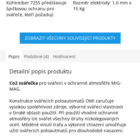
Kühtreiber 725S představuje
Rozměr elektrody: 1,0 mm x
špičkovou ochranu pro
15 Kg
svářeče, kteří požadují
maximální komfort,
bezpečnost a spolehlivost.
Tento model je ideální
ZOBRAZIT VŠECHNY SOUVISEJÍCÍ PRODUKTY
volbou jak pro...
Popis
Podobné (4)
Hodnocení
Detailní popis produktu
Co2 svářečka
pro sváření v ochranné atmosféře MIG-
MAG.
Konstrukce svářecích poloautomatů OMI zaručuje
vysokou spolehlivost zdroje, výborné svářecí vlastnosti
v široké oblasti použití. Při použití vhodné ochranné
atmosféry lze svářet všechny druhy nízkolegovaných
ocelí. Měděné vinutí trafa a výkonné chlazení umožňuje
užití svářecích poloautmatů pro dlouhodobé nasazení.