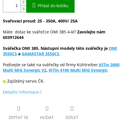
Přidat do košíku
Svařovací proud: 25 - 35
0A, 400V/ 25A
Máte dotaz ke svářečce OMI 385 4-kl?
Zavolejte nám
603912644
Svářečka OMI 385. Nástupní modely této svářečky je
OMI
3550CS
a
GAMASTAR 3550CS
Podívejte se také na svářečky od firmy Kühtreiber
KITin 3000
Multi MIG Synergic V2
,
KITin 4100 Multi MIG Synergic
Zajištěný servis ČR.
Detailní informace
ZEPTAT SE
HLÍDAT
SDÍLET