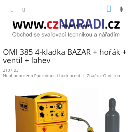
Přejít
NÁKUP
na
obsah
KOŠÍK
+420 603 912 644
OMI 385 4-kladka BAZAR + hořák +
ventil + lahev
2107 B3
Průměrné
Neohodnoceno
Podrobnosti hodnocení
Značka:
Omicron
hodnocení
produktu
je
0,0
z
5
hvězdiček.