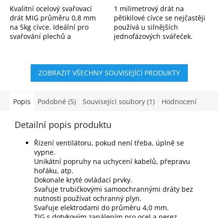
Kvalitní ocelový svařovací
1 milimetrový drát na
drát MIG průměru 0,8 mm
pětikilové cívce se nejčastěji
na 5kg cívce. Ideální pro
používá u silnějších
svařování plechů a
jednofázových svářeček.
ocelových konstrukcí v
Svářecí drát do ceóčka
ochranné atmosféře CO₂
Rozměr elektrody: 1,0 mm x
nebo argonu. Stabilní oblouk
5 Kg
ZOBRAZIT VŠECHNY SOUVISEJÍCÍ PRODUKTY
a...
Popis
Podobné (5)
Související soubory (1)
Hodnocení
Detailní popis produktu
Řízení ventilátoru, pokud není třeba, úplně se
vypne.
Unikátní popruhy na uchycení kabelů, přepravu
hořáku, atp.
Dokonale kryté ovládací prvky.
Svařuje trubičkovými samoochrannými dráty bez
nutnosti používat ochranný plyn.
Svařuje elektrodami do průměru 4,0 mm.
TIG s dotykovým zapálením pro ocel a nerez.