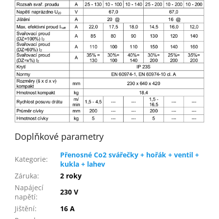
Doplňkové parametry
Přenosné Co2 svářečky + hořák + ventil +
Kategorie
:
kukla + lahev
Záruka
:
2 roky
Napájecí
230 V
napětí
:
Jištění
:
16 A