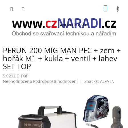
Přejít
NÁKUP
na
obsah
KOŠÍK
+420 603 912 644
PERUN 200 MIG MAN PFC + zem +
hořák M1 + kukla + ventil + lahev
SET TOP
5.0292 E_TOP
Průměrné
Neohodnoceno
Podrobnosti hodnocení
Značka:
ALFA IN
hodnocení
produktu
je
0,0
z
5
hvězdiček.