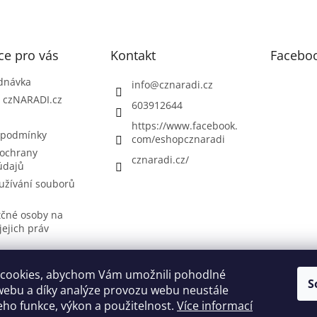
ce pro vás
Kontakt
Facebo
dnávka
info
@
cznaradi.cz
| czNARADI.cz
603912644
https://www.facebook.
 podmínky
com/eshopcznaradi
ochrany
cznaradi.cz/
údajů
užívání souborů
tčné osoby na
jejich práv
cookies, abychom Vám umožnili pohodlné
S
Možnosti doručení
Nakupovani
Možností platby
Výběr svářečky
webu a díky analýze provozu webu neustále
jeho funkce, výkon a použitelnost.
Více informací