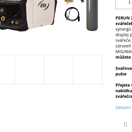
PERUN 2
svářeče
synergií
displej 
svářeče,
zároveň
MIG/MAG
můžete 
Svařova
pulse
Přejete
nabídk
svářečc
Detailní