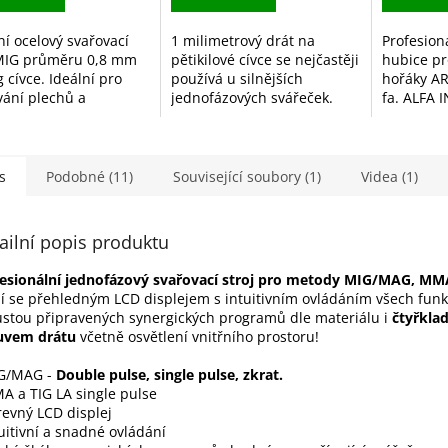
ní ocelový svařovací
1 milimetrový drát na
Profesion
MIG průměru 0,8 mm
pětikilové cívce se nejčastěji
hubice p
 cívce. Ideální pro
používá u silnějších
hořáky A
vání plechů a
jednofázových svářeček.
fa. ALFA 
vých konstrukcí v
Svářecí drát do ceóčka
PERUN. H
nné atmosféře CO₂
Rozměr elektrody: 1,0 mm x
M22 AM22C
argonu. Stabilní
5 Kg
spotřební
 a...
svařovací.
s
Podobné (11)
Související soubory (1)
Videa (1)
ailní popis produktu
esionální jednofázový svařovací stroj pro metody MIG/MAG, MM
í se přehledným LCD displejem s intuitivním ovládáním všech funk
stou připravených synergických programů dle materiálu i
čtyřkl
uvem drátu
včetně osvětlení vnitřního prostoru!
IG/MAG -
Double pulse, single pulse, zkrat.
A a TIG LA single pulse
revný LCD displej
tuitivní a snadné ovládání