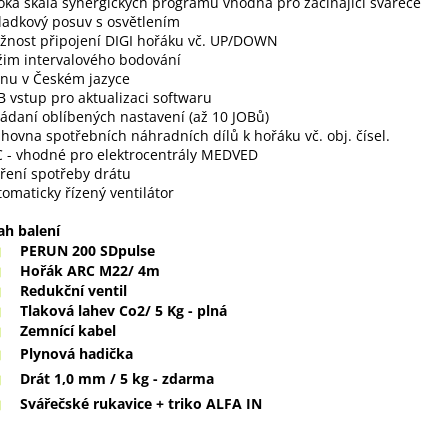
roká škála synergických programů vhodná pro začínající svářeče
kladkový posuv s osvětlením
žnost připojení DIGI hořáku vč. UP/DOWN
žim intervalového bodování
nu v Českém jazyce
B vstup pro aktualizaci softwaru
ládaní oblíbených nastavení (až 10 JOBů)
ihovna spotřebních náhradních dílů k hořáku vč. obj. čísel.
C - vhodné pro elektrocentrály MEDVED
ření spotřeby drátu
tomaticky řízený ventilátor
ah balení
PERUN 200 SDpulse
Hořák ARC M22/ 4m
Redukční ventil
Tlaková lahev Co2/ 5 Kg - plná
Zemnící kabel
Plynová hadička
Drát 1,0 mm / 5 kg - zdarma
Svářečské rukavice + triko ALFA IN