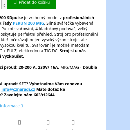
Přidat do košíku
00 SDpulse
je vrcholný model z
profesionálních
k řady
PERUN 200 MIG
. Silná svářečka vybavená
. Pulzní svařování, 4-kladokový podavač, velký
poskytuje perfektní přehled. Stroj pro profesionální
 kteří očekávají nejen vysoký výkon stroje, ale
 vysokou kvalitu. Svařování je možné metodami
 + PULZ, elektrodou a TIG DC.
Stroj si u nás
i vyzkoušet.
cí proud: 20-200 A, 230V/ 16A
, MIG/MAG -
Double
 si upravit SET? Vyhotovíme Vám cenovou
u
info@cznaradi.cz
Máte dotaz ke
e? Zavolejte nám
603912644
 informace