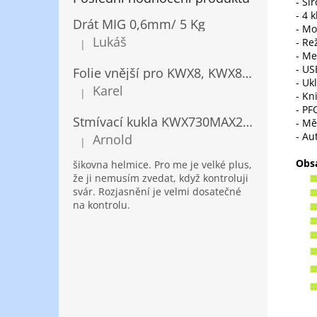
- Ši
- 4 
Drát MIG 0,6mm/ 5 Kg
- Mo
Lukáš
- Re
|
Hodnocení produktu je 5 z 5 hvězdiček.
- Me
- US
Folie vnější pro KWX8, KWX820/ 10ks
- Uk
Karel
|
- Kn
Hodnocení produktu je 5 z 5 hvězdiček.
- PF
Stmívací kukla KWX730MAX2,5!® + NANOClean
- Mě
- Au
Arnold
|
Hodnocení produktu je 5 z 5 hvězdiček.
Obs
šikovna helmice. Pro me je velké plus,
že ji nemusím zvedat, když kontroluji
svár. Rozjasnění je velmi dosatečné
na kontrolu.