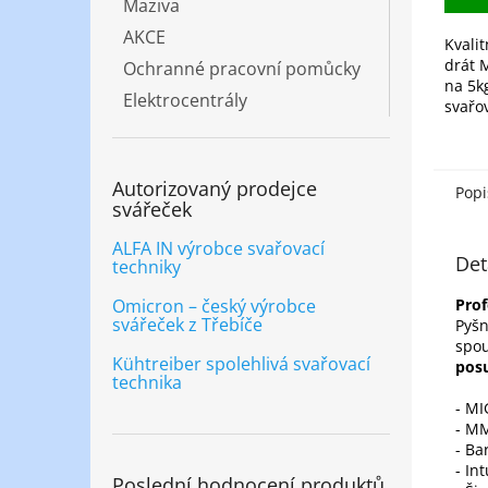
Maziva
AKCE
Kvalit
drát 
Ochranné pracovní pomůcky
na 5kg
Elektrocentrály
svařo
ocelo
ochra
nebo 
Autorizovaný prodejce
oblouk
Popi
svářeček
ALFA IN výrobce svařovací
Det
techniky
Omicron – český výrobce
Prof
svářeček z Třebíče
Pyšn
spou
Kühtreiber spolehlivá svařovací
pos
technika
- M
- MM
- Ba
- In
Poslední hodnocení produktů