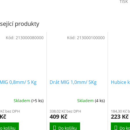
TISK
sející produkty
Kód:
213000080000
Kód:
213000100000
 MIG 0,8mm/ 5 Kg
Drát MIG 1,0mm/ 5Kg
Hubice 
Skladem
(>5 ks)
Skladem
(4 ks)
 Kč bez DPH
338,02 Kč bez DPH
184,30 Kč 
 Kč
409 Kč
223 Kč
o košíku
Do košíku
Do ko