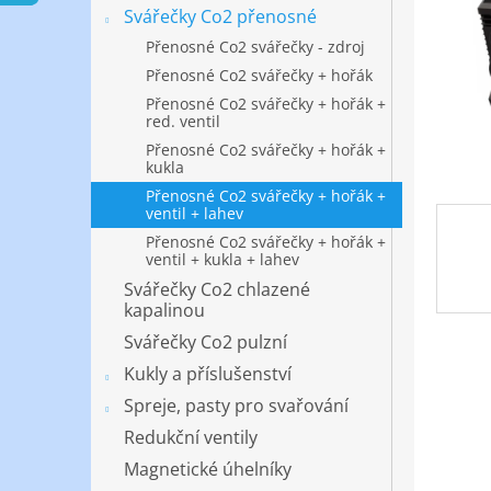
n
Svářečky Co2 přenosné
e
Přenosné Co2 svářečky - zdroj
l
Přenosné Co2 svářečky + hořák
Přenosné Co2 svářečky + hořák +
red. ventil
Přenosné Co2 svářečky + hořák +
kukla
Přenosné Co2 svářečky + hořák +
ventil + lahev
Přenosné Co2 svářečky + hořák +
ventil + kukla + lahev
Svářečky Co2 chlazené
kapalinou
Svářečky Co2 pulzní
Kukly a příslušenství
Spreje, pasty pro svařování
Redukční ventily
Magnetické úhelníky