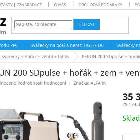
TAKTY | CZNARADI.CZ
O NÁS
OBCHODNÍ PODMÍNKY
PO
HLEDAT
trodu PFC
Svářečky na ocel a nerez TIG HF DC
Svářečky n
svářečky + hořák + ventil + lahev
PERUN 200 SDpulse + hořák 
UN 200 SDpulse + hořák + zem + vent
né
dnoceno
Podrobnosti hodnocení
Značka:
ALFA IN
ení
35 
tu
29 174,
Měrná
Skla
cena:
ek.