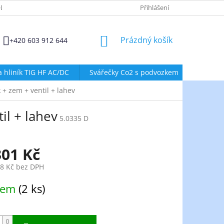
DMÍNKY OCHRANY OSOBNÍCH ÚDAJŮ
ZÁSADY POUŽÍVÁNÍ SOUBORŮ
Přihlášení
NÁKUPNÍ
Prázdný košík
+420 603 912 644
KOŠÍK
a hliník TIG HF AC/DC
Svářečky Co2 s podvozkem
Svářeč
+ zem + ventil + lahev
il + lahev
5.0335 D
301 Kč
38 Kč bez DPH
dem
(2 ks)