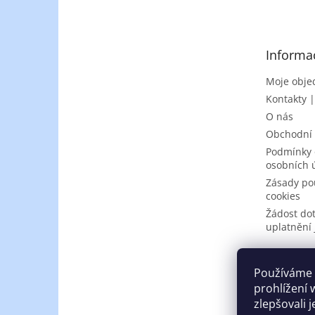
p
a
t
Informa
í
Moje obje
Kontakty 
O nás
Obchodní
Podmínky 
osobních 
Zásady po
cookies
Žádost do
uplatnění 
Používáme 
prohlížení 
zlepšovali 