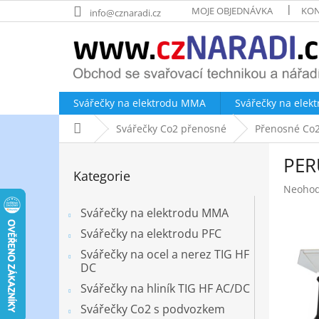
Přejít
MOJE OBJEDNÁVKA
KON
info@cznaradi.cz
na
obsah
Svářečky na elektrodu MMA
Svářečky na elek
Domů
Svářečky Co2 přenosné
Přenosné Co2 
P
PER
o
Přeskočit
Kategorie
kategorie
s
Průměr
Neoho
t
hodnoc
r
Svářečky na elektrodu MMA
produk
a
je
Svářečky na elektrodu PFC
n
0,0
Svářečky na ocel a nerez TIG HF
z
n
DC
5
í
hvězdič
Svářečky na hliník TIG HF AC/DC
p
a
Svářečky Co2 s podvozkem