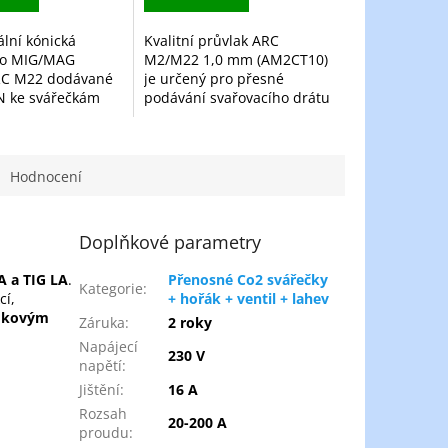
ální kónická
Kvalitní průvlak ARC
ro MIG/MAG
M2/M22 1,0 mm (AM2CT10)
RC M22 dodávané
je určený pro přesné
IN ke svářečkám
podávání svařovacího drátu
ubice kónická ARC
při MIG/MAG svařování.
N je kvalitní
Zajišťuje spolehlivý průchod
 díl určený pro
drátu bez zbytečného tření,
..
což...
Hodnocení
Doplňkové parametry
A a TIG LA
.
Přenosné Co2 svářečky
Kategorie
:
cí,
+ hořák + ventil + lahev
adkovým
Záruka
:
2 roky
Napájecí
230 V
napětí
:
Jištění
:
16 A
Rozsah
20-200 A
proudu
: