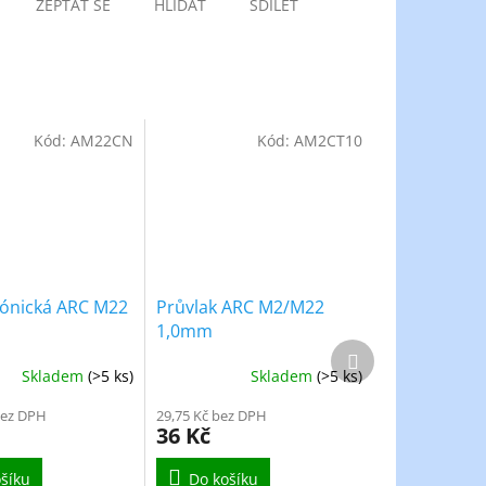
ZEPTAT SE
HLÍDAT
SDÍLET
Kód:
AM22CN
Kód:
AM2CT10
kónická ARC M22
Průvlak ARC M2/M22
1,0mm
Další
produkt
Skladem
(>5 ks)
Skladem
(>5 ks)
bez DPH
29,75 Kč bez DPH
36 Kč
šíku
Do košíku