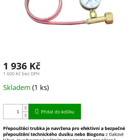
1 936 Kč
1 600 Kč bez DPH
Měrná
Skladem
(1 ks)
cena:
Přidat do košíku
Přepouštěcí trubka je navržena pro efektivní a bezpečné
přepouštění technického dusíku nebo Biogonu
z tlakové