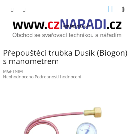
Přejít
NÁKUP
na
obsah
KOŠÍK
+420 603 912 644
Přepouštěcí trubka Dusík (Biogon)
s manometrem
MGPTNIM
Průměrné
Neohodnoceno
Podrobnosti hodnocení
hodnocení
produktu
je
0,0
z
5
hvězdiček.