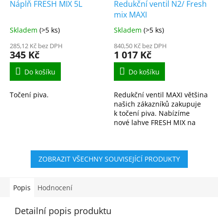
Náplň FRESH MIX 5L
Redukční ventil N2/ Fresh
mix MAXI
Skladem
(>5 ks)
Skladem
(>5 ks)
285,12 Kč bez DPH
840,50 Kč bez DPH
345 Kč
1 017 Kč
Do košíku
Do košíku
Točení piva.
Redukční ventil MAXI většina
našich zákazníků zakupuje
k točení piva. Nabízíme
nové lahve FRESH MIX na
točení piva. Samozřejmě
také zajišťujeme...
ZOBRAZIT VŠECHNY SOUVISEJÍCÍ PRODUKTY
Popis
Hodnocení
Detailní popis produktu