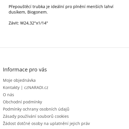
Přepouštěcí trubka je ideální pro plnění menších lahví
dusíkem, Biogonem.
Závit: W24,32"x1/14"
Z
á
p
a
Informace pro vás
t
Moje objednávka
í
Kontakty | czNARADI.cz
O nás
Obchodní podmínky
Podmínky ochrany osobních údajů
Zásady používání souborů cookies
Žádost dotčné osoby na uplatnění jejich práv