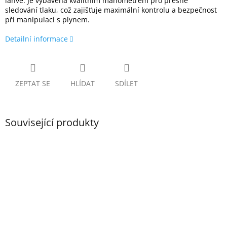
lahve. Je vybavena kvalitním manometrem pro přesné
sledování tlaku, což zajišťuje maximální kontrolu a bezpečnost
při manipulaci s plynem.
Detailní informace
ZEPTAT SE
HLÍDAT
SDÍLET
Související produkty