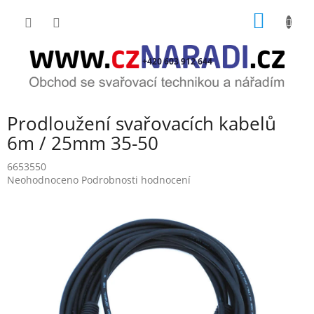
Přejít
NÁKUP
na
obsah
KOŠÍK
+420 603 912 644
Prodloužení svařovacích kabelů
6m / 25mm 35-50
6653550
Průměrné
Neohodnoceno
Podrobnosti hodnocení
hodnocení
produktu
je
0,0
z
5
hvězdiček.