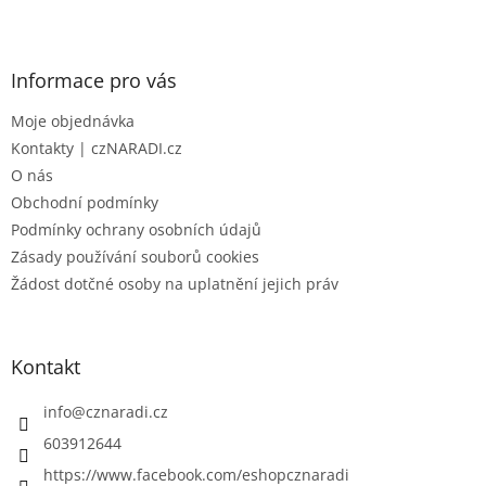
Z
á
p
a
Informace pro vás
t
Moje objednávka
í
Kontakty | czNARADI.cz
O nás
Obchodní podmínky
Podmínky ochrany osobních údajů
Zásady používání souborů cookies
Žádost dotčné osoby na uplatnění jejich práv
Kontakt
info
@
cznaradi.cz
603912644
https://www.facebook.com/eshopcznaradi