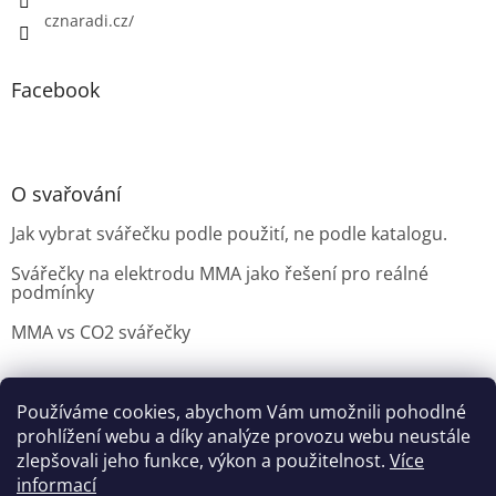
cznaradi.cz/
Facebook
O svařování
Jak vybrat svářečku podle použití, ne podle katalogu.
Svářečky na elektrodu MMA jako řešení pro reálné
podmínky
MMA vs CO2 svářečky
Používáme cookies, abychom Vám umožnili pohodlné
Možnosti doručení
Nakupovani
Možností platby
prohlížení webu a díky analýze provozu webu neustále
Výběr svářečky
zlepšovali jeho funkce, výkon a použitelnost.
Více
informací