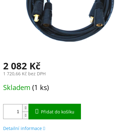
2 082 Kč
1 720,66 Kč bez DPH
Měrná
Skladem
(1 ks)
cena:
Přidat do košíku
Detailní informace