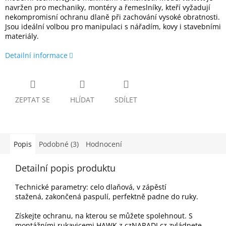
navržen pro mechaniky, montéry a řemeslníky, kteří vyžadují
nekompromisní ochranu dlaně při zachování vysoké obratnosti.
Jsou ideální volbou pro manipulaci s nářadím, kovy i stavebními
materiály.
Detailní informace
ZEPTAT SE
HLÍDAT
SDÍLET
Popis
Podobné (3)
Hodnocení
Detailní popis produktu
Technické parametry: celo dlaňová, v zápěstí
stažená, zakončená paspulí, perfektně padne do ruky.
Získejte ochranu, na kterou se můžete spolehnout. S
montážními rukavicemi HAWK z czNARADI.cz zvládnete