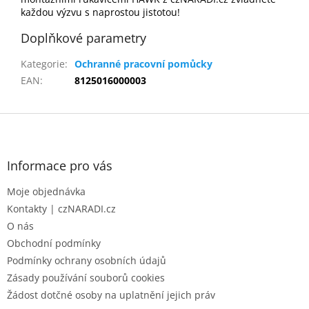
každou výzvu s naprostou jistotou!
Doplňkové parametry
Kategorie
:
Ochranné pracovní pomůcky
EAN
:
8125016000003
Z
á
p
a
Informace pro vás
t
Moje objednávka
í
Kontakty | czNARADI.cz
O nás
Obchodní podmínky
Podmínky ochrany osobních údajů
Zásady používání souborů cookies
Žádost dotčné osoby na uplatnění jejich práv