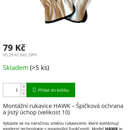
79 Kč
65,29 Kč bez DPH
Měrná
Skladem
(>5 ks)
cena:
Přidat do košíku
Montážní rukavice HAWK – Špičková ochrana
a jistý úchop (velikost 10)
Vybavte se na náročnou směnu rukavicemi, které kombinují
moderní technologie s maximální funkčností. Model
HAWK
je