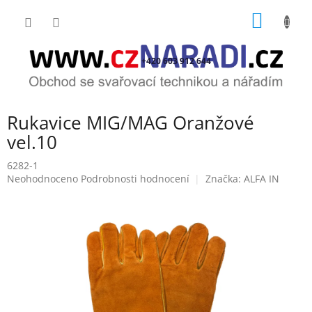
Přejít
NÁKUP
na
obsah
KOŠÍK
+420 603 912 644
Rukavice MIG/MAG Oranžové
vel.10
6282-1
Průměrné
Neohodnoceno
Podrobnosti hodnocení
Značka:
ALFA IN
hodnocení
produktu
je
0,0
z
5
hvězdiček.