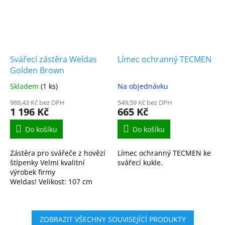
Svářecí zástěra Weldas
Límec ochranný TECMEN
Golden Brown
Skladem
(1 ks)
Na objednávku
988,43 Kč bez DPH
549,59 Kč bez DPH
1 196 Kč
665 Kč
Do košíku
Do košíku
Zástěra pro svářeče z hovězí
Límec ochranný TECMEN ke
štípenky Velmi kvalitní
svářecí kukle.
výrobek firmy
Weldas! Velikost: 107 cm
délka, 60 cm šíře.
ZOBRAZIT VŠECHNY SOUVISEJÍCÍ PRODUKTY