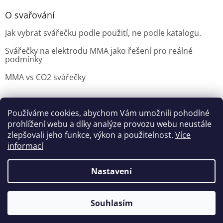
O svařování
Jak vybrat svářečku podle použití, ne podle katalogu.
Svářečky na elektrodu MMA jako řešení pro reálné
podmínky
MMA vs CO2 svářečky
Používáme cookies, abychom Vám umožnili pohodlné
Možnosti doručení
Nakupovani
Možností platby
prohlížení webu a díky analýze provozu webu neustále
Výběr svářečky
zlepšovali jeho funkce, výkon a použitelnost.
Více
informací
Nastavení
Vytvořil Shoptet
Souhlasím
Copyright 2026
czNARADI
. Všechna práva vyhrazena.