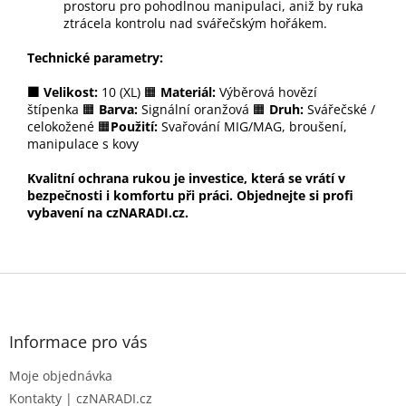
prostoru pro pohodlnou manipulaci, aniž by ruka
ztrácela kontrolu nad svářečským hořákem.
Technické parametry:
🟧 Velikost:
10 (XL) 🟧
Materiál:
Výběrová hovězí
štípenka 🟧
Barva:
Signální oranžová 🟧
Druh:
Svářečské /
celokožené 🟧
Použití:
Svařování MIG/MAG, broušení,
manipulace s kovy
Kvalitní ochrana rukou je investice, která se vrátí v
bezpečnosti i komfortu při práci. Objednejte si profi
vybavení na czNARADI.cz.
Z
á
p
a
Informace pro vás
t
Moje objednávka
í
Kontakty | czNARADI.cz