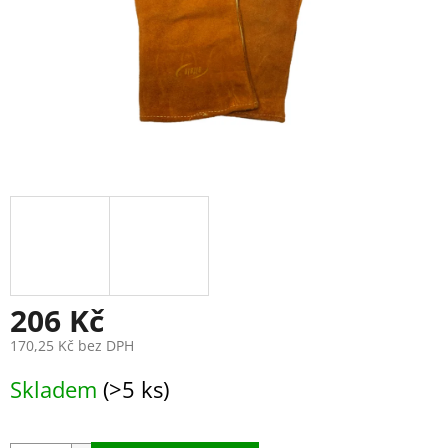
206 Kč
170,25 Kč bez DPH
Měrná
Skladem
(>5 ks)
cena: