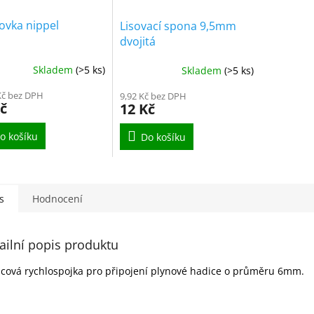
ovka nippel
Lisovací spona 9,5mm
dvojitá
Skladem
(>5 ks)
Skladem
(>5 ks)
Kč bez DPH
9,92 Kč bez DPH
č
12 Kč
o košíku
Do košíku
s
Hodnocení
ailní popis produktu
cová rychlospojka pro připojení plynové hadice o průměru 6mm.