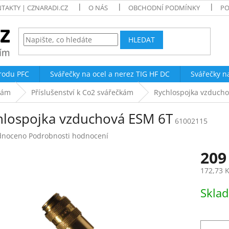
TAKTY | CZNARADI.CZ
O NÁS
OBCHODNÍ PODMÍNKY
PO
HLEDAT
trodu PFC
Svářečky na ocel a nerez TIG HF DC
Svářečky n
čkám
Příslušenství k Co2 svářečkám
Rychlospojka vzduch
hlospojka vzduchová ESM 6T
61002115
né
dnoceno
Podrobnosti hodnocení
ení
209
tu
172,73 
Měrná
Skla
cena:
ek.