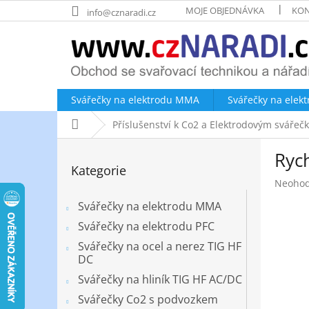
Přejít
MOJE OBJEDNÁVKA
KON
info@cznaradi.cz
na
obsah
Svářečky na elektrodu MMA
Svářečky na elek
Domů
Příslušenství k Co2 a Elektrodovým sváře
P
Ryc
o
Přeskočit
Kategorie
kategorie
s
Průměr
Neoho
t
hodnoc
r
Svářečky na elektrodu MMA
produk
a
je
Svářečky na elektrodu PFC
n
0,0
Svářečky na ocel a nerez TIG HF
z
n
DC
5
í
hvězdič
Svářečky na hliník TIG HF AC/DC
p
a
Svářečky Co2 s podvozkem