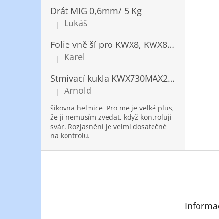
Drát MIG 0,6mm/ 5 Kg
Lukáš
|
Hodnocení produktu je 5 z 5 hvězdiček.
Folie vnější pro KWX8, KWX820/ 10ks
Karel
|
Hodnocení produktu je 5 z 5 hvězdiček.
Stmívací kukla KWX730MAX2,5!® + NANOClean
Arnold
|
Hodnocení produktu je 5 z 5 hvězdiček.
šikovna helmice. Pro me je velké plus,
že ji nemusím zvedat, když kontroluji
svár. Rozjasnění je velmi dosatečné
na kontrolu.
Z
á
p
a
t
Informa
í