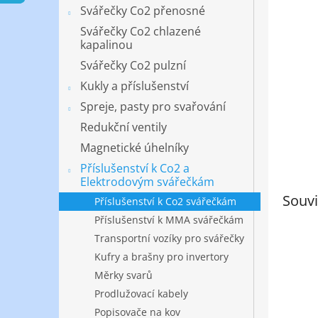
n
Svářečky Co2 přenosné
e
Svářečky Co2 chlazené
l
kapalinou
Svářečky Co2 pulzní
Kukly a příslušenství
Spreje, pasty pro svařování
Redukční ventily
Magnetické úhelníky
Příslušenství k Co2 a
Elektrodovým svářečkám
Souvi
Příslušenství k Co2 svářečkám
Příslušenství k MMA svářečkám
Transportní vozíky pro svářečky
Kufry a brašny pro invertory
Měrky svarů
Prodlužovací kabely
Popisovače na kov