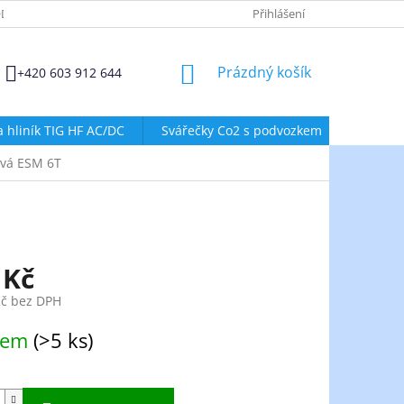
DMÍNKY OCHRANY OSOBNÍCH ÚDAJŮ
ZÁSADY POUŽÍVÁNÍ SOUBORŮ
Přihlášení
NÁKUPNÍ
Prázdný košík
+420 603 912 644
KOŠÍK
a hliník TIG HF AC/DC
Svářečky Co2 s podvozkem
Svářeč
ová ESM 6T
 Kč
Kč bez DPH
dem
(>5 ks)