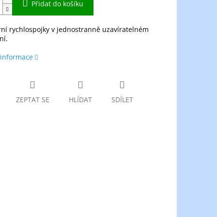
Přidat do košíku
ní rychlospojky v jednostranně uzavíratelném
ní.
 informace
ZEPTAT SE
HLÍDAT
SDÍLET