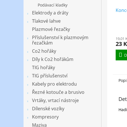
Podávací kladky
Konc
Elektrody a dráty
Tlakové lahve
Plazmové řezačky
Příslušenství k plazmovým
19,01 
řezačkám
23 K
Co2 hořáky
D
Díly k Co2 hořákům
TIG hořáky
TIG příslušenství
Popi
Kabely pro elektrodu
Řezné kotouče a brusivo
Det
Vrtáky, vrtací nástroje
Dílenské vozíky
Hadi
Kompresory
Maziva