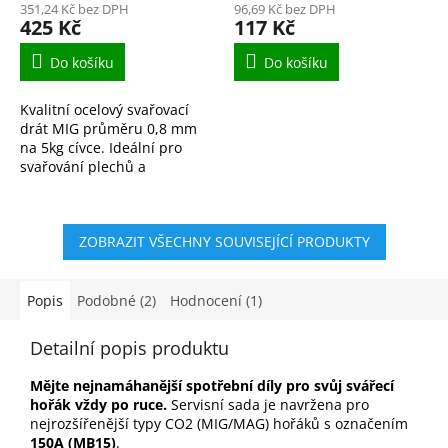
351,24 Kč bez DPH
96,69 Kč bez DPH
425 Kč
117 Kč
Do košíku
Do košíku
Kvalitní ocelový svařovací
drát MIG průměru 0,8 mm
na 5kg cívce. Ideální pro
svařování plechů a
ocelových konstrukcí v
ochranné atmosféře CO₂
nebo argonu. Stabilní oblouk
ZOBRAZIT VŠECHNY SOUVISEJÍCÍ PRODUKTY
a...
Popis
Podobné (2)
Hodnocení (1)
Detailní popis produktu
Mějte nejnamáhanější spotřební díly pro svůj svářecí
hořák vždy po ruce.
Servisní sada je navržena pro
nejrozšířenější typy CO2 (MIG/MAG) hořáků s označením
150A (MB15)
.