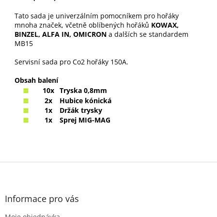
Tato sada je univerzálním pomocníkem pro hořáky
mnoha značek, včetně oblíbených hořáků
KOWAX,
BINZEL, ALFA IN, OMICRON
a dalších se standardem
MB15
Servisní sada pro Co2 hořáky 150A.
Obsah balení
10x
Tryska 0,8mm
2x
Hubice kónická
1x
Držák trysky
1x
Sprej MIG-MAG
Z
á
p
a
Informace pro vás
t
Moje objednávka