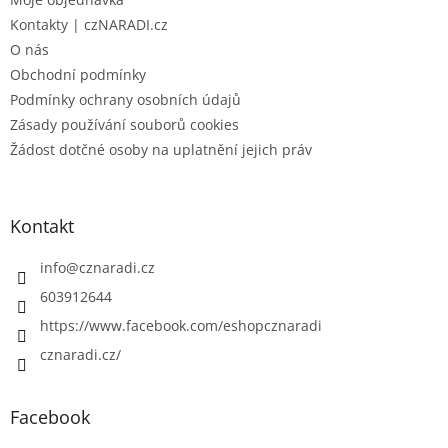
í
Kontakty | czNARADI.cz
O nás
Obchodní podmínky
Podmínky ochrany osobních údajů
Zásady používání souborů cookies
Žádost dotčné osoby na uplatnění jejich práv
Kontakt
info
@
cznaradi.cz
603912644
https://www.facebook.com/eshopcznaradi
cznaradi.cz/
Facebook