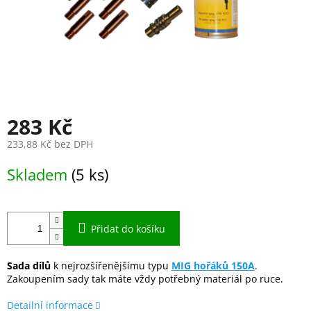
283 Kč
233,88 Kč bez DPH
Měrná
Skladem
(5 ks)
cena:
Přidat do košíku
Sada dílů
k nejrozšířenějšímu typu
MIG hořáků 150A
.
Zakoupením sady tak máte vždy potřebný materiál po ruce.
Detailní informace