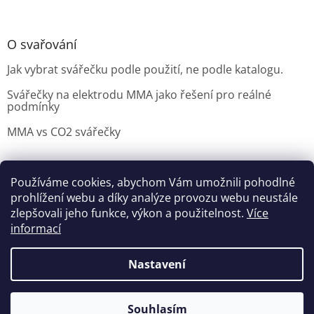
O svařování
Jak vybrat svářečku podle použití, ne podle katalogu.
Svářečky na elektrodu MMA jako řešení pro reálné
podmínky
MMA vs CO2 svářečky
Používáme cookies, abychom Vám umožnili pohodlné
Možnosti doručení
Nakupovani
Možností platby
prohlížení webu a díky analýze provozu webu neustále
Výběr svářečky
zlepšovali jeho funkce, výkon a použitelnost.
Více
informací
Nastavení
Vytvořil Shoptet
Souhlasím
Copyright 2026
czNARADI
. Všechna práva vyhrazena.