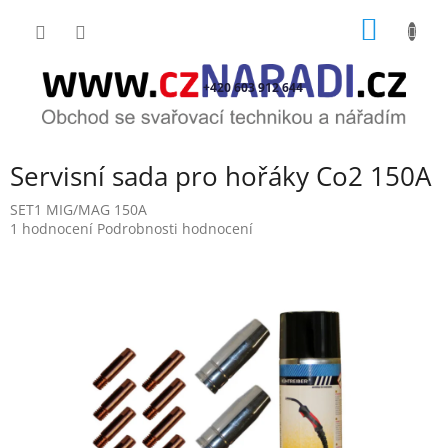
Přejít
NÁKUP
na
obsah
KOŠÍK
+420 603 912 644
Servisní sada pro hořáky Co2 150A
SET1 MIG/MAG 150A
Průměrné
1 hodnocení
Podrobnosti hodnocení
hodnocení
produktu
je
5,0
z
5
hvězdiček.