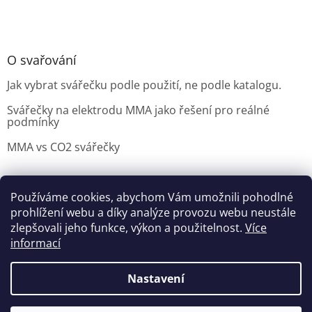
O svařování
Jak vybrat svářečku podle použití, ne podle katalogu.
Svářečky na elektrodu MMA jako řešení pro reálné
podmínky
MMA vs CO2 svářečky
Používáme cookies, abychom Vám umožnili pohodlné
Možnosti doručení
Nakupovani
Možností platby
prohlížení webu a díky analýze provozu webu neustále
Výběr svářečky
zlepšovali jeho funkce, výkon a použitelnost.
Více
informací
Nastavení
Vytvořil Shoptet