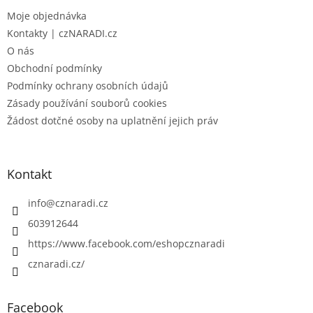
t
Moje objednávka
í
Kontakty | czNARADI.cz
O nás
Obchodní podmínky
Podmínky ochrany osobních údajů
Zásady používání souborů cookies
Žádost dotčné osoby na uplatnění jejich práv
Kontakt
info
@
cznaradi.cz
603912644
https://www.facebook.com/eshopcznaradi
cznaradi.cz/
Facebook