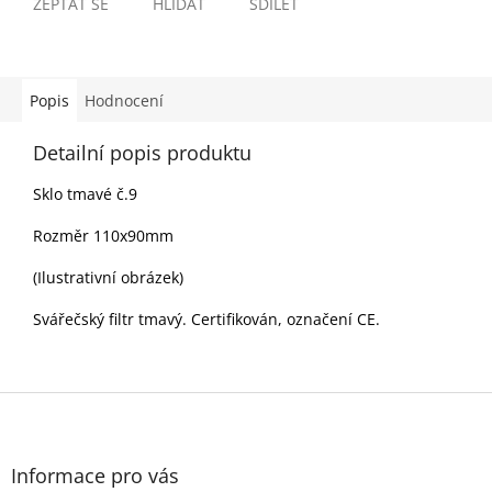
ZEPTAT SE
HLÍDAT
SDÍLET
Popis
Hodnocení
Detailní popis produktu
Sklo tmavé č.9
Rozměr 110x90mm
(Ilustrativní obrázek)
Svářečský filtr tmavý. Certifikován, označení CE.
Z
á
p
a
Informace pro vás