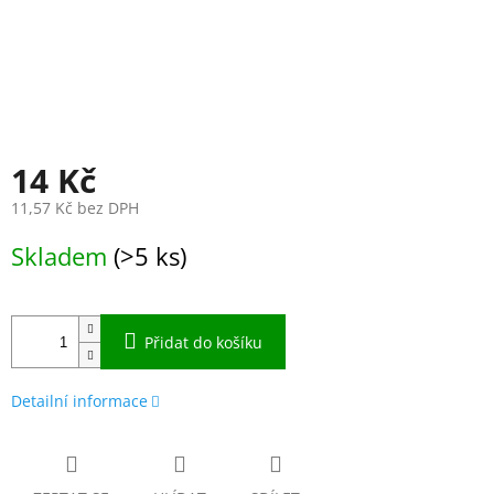
14 Kč
11,57 Kč bez DPH
Měrná
Skladem
(>5 ks)
cena:
Přidat do košíku
Detailní informace