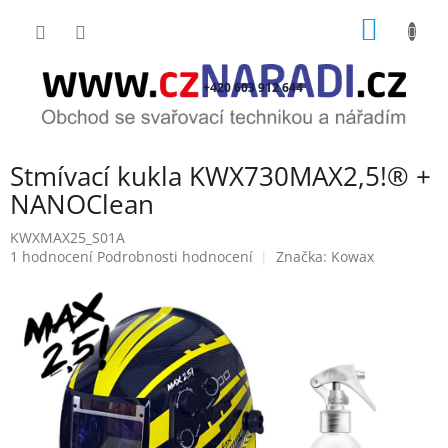
Přejít
NÁKUP
na
obsah
KOŠÍK
+420 603 912 644
Stmívací kukla KWX730MAX2,5!® +
NANOClean
KWXMAX25_S01A
Průměrné
1 hodnocení
Podrobnosti hodnocení
Značka:
Kowax
hodnocení
produktu
je
5,0
z
5
hvězdiček.