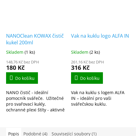
NANOClean KOWAX čistič
Vak na kuklu logo ALFA IN
kukel 200ml
Skladem
(1 ks)
Skladem
(2 ks)
148,76 Kč bez DPH
261,16 Kč bez DPH
180 Kč
316 Kč
Do košíku
Do košíku
NANO čistič - ideální
Vak na kuklu s logem ALFA
pomocník svářeče. Užitečné
IN – ideální pro vaši
pro svařovací kukly,
svářečskou kuklu.
ochranné plexi štíty - aktivně
zabraňuje odleskům,
nanesení špíny, proti
zamlžení.
Popis
Podobné (4)
Související soubory (1)