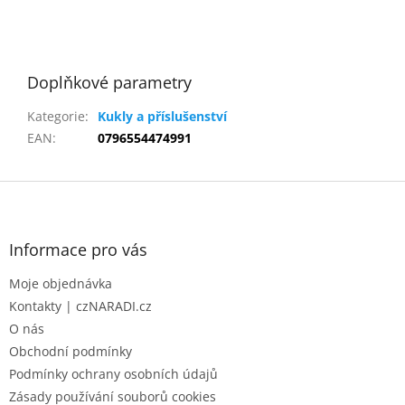
Doplňkové parametry
Kategorie
:
Kukly a příslušenství
EAN
:
0796554474991
Z
á
p
a
Informace pro vás
t
Moje objednávka
í
Kontakty | czNARADI.cz
O nás
Obchodní podmínky
Podmínky ochrany osobních údajů
Zásady používání souborů cookies