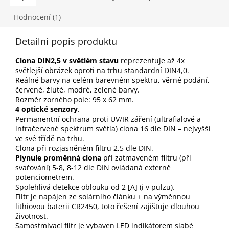
Hodnocení (1)
Detailní popis produktu
Clona DIN2,5 v světlém stavu
reprezentuje až 4x
světlejší obrázek oproti na trhu standardní DIN4,0.
Reálné barvy na celém barevném spektru, věrné podání,
červené, žluté, modré, zelené barvy.
Rozměr zorného pole: 95 x 62 mm.
4 optické senzory
.
Permanentní ochrana proti UV/IR záření (ultrafialové a
infračervené spektrum světla) clona 16 dle DIN – nejvyšší
ve své třídě na trhu.
Clona při rozjasněném filtru 2,5 dle DIN.
Plynule proměnná clona
při zatmaveném filtru (při
svařování) 5-8, 8-12 dle DIN ovládaná externě
potenciometrem.
Spolehlivá detekce oblouku od 2 [A] (i v pulzu).
Filtr je napájen ze solárního článku + na výměnnou
lithiovou baterii CR2450, toto řešení zajišťuje dlouhou
životnost.
Samostmívací filtr je vybaven LED indikátorem slabé