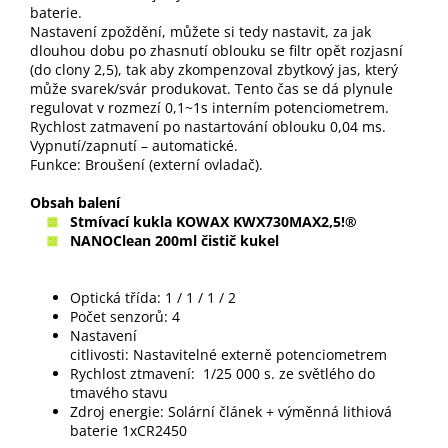
baterie.
Nastavení zpoždění, můžete si tedy nastavit, za jak
dlouhou dobu po zhasnutí oblouku se filtr opět rozjasní
(do clony 2,5), tak aby zkompenzoval zbytkový jas, který
může svarek/svár produkovat. Tento čas se dá plynule
regulovat v rozmezí 0,1~1s interním potenciometrem.
Rychlost zatmavení po nastartování oblouku 0,04 ms.
Vypnutí/zapnutí – automatické.
Funkce: Broušení (externí ovladač).
Obsah balení
Stmívací kukla KOWAX KWX730MAX2,5!®
NANOClean 200ml čistič kukel
Optická třída: 1 / 1 / 1 / 2
Počet senzorů: 4
Nastavení
citlivosti: Nastavitelné externě potenciometrem
Rychlost ztmavení: 1/25 000 s. ze světlého do
tmavého stavu
Zdroj energie: Solární článek + výměnná lithiová
baterie 1xCR2450