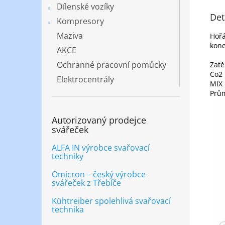
Dílenské vozíky
Det
Kompresory
Maziva
Hořá
kone
AKCE
Ochranné pracovní pomůcky
Zatě
Co2
Elektrocentrály
MIX
Prů
Autorizovaný prodejce
svářeček
ALFA IN výrobce svařovací
techniky
Omicron – český výrobce
svářeček z Třebíče
Kühtreiber spolehlivá svařovací
technika