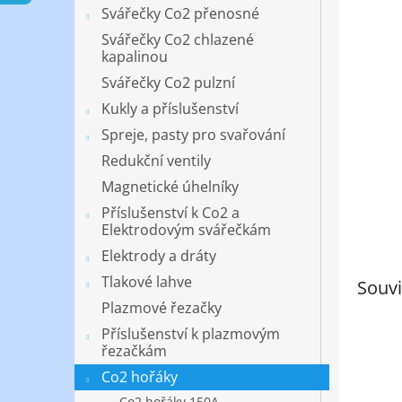
n
Svářečky Co2 přenosné
e
Svářečky Co2 chlazené
l
kapalinou
Svářečky Co2 pulzní
Kukly a příslušenství
Spreje, pasty pro svařování
Redukční ventily
Magnetické úhelníky
Příslušenství k Co2 a
Elektrodovým svářečkám
Elektrody a dráty
Tlakové lahve
Souvi
Plazmové řezačky
Příslušenství k plazmovým
řezačkám
Co2 hořáky
Co2 hořáky 150A