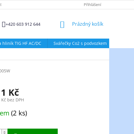
DMÍNKY OCHRANY OSOBNÍCH ÚDAJŮ
ZÁSADY POUŽÍVÁNÍ SOUBORŮ
Přihlášení
NÁKUPNÍ
Prázdný košík
+420 603 912 644
KOŠÍK
a hliník TIG HF AC/DC
Svářečky Co2 s podvozkem
Svářeč
005W
11 Kč
9 Kč bez DPH
dem
(2 ks)