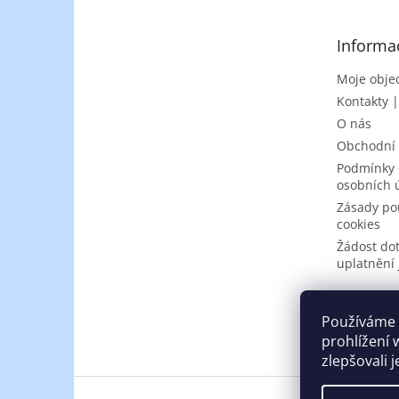
a
t
Informa
í
Moje obje
Kontakty 
O nás
Obchodní
Podmínky 
osobních 
Zásady po
cookies
Žádost do
uplatnění 
Používáme 
prohlížení 
zlepšovali 