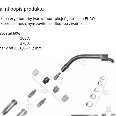
ailní popis produktu
k má ergonomicky tvarovanou rukojeť. Je osazen EURO
ktorem s mosazným závitem s dlouhou životností.
žovatel 60%
300 A
270 A
měr drátu
0,8 - 1,2 mm