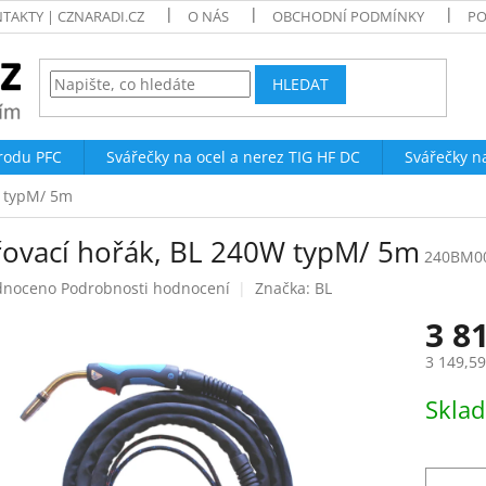
TAKTY | CZNARADI.CZ
O NÁS
OBCHODNÍ PODMÍNKY
PO
HLEDAT
trodu PFC
Svářečky na ocel a nerez TIG HF DC
Svářečky n
W typM/ 5m
řovací hořák, BL 240W typM/ 5m
240BM0
né
dnoceno
Podrobnosti hodnocení
Značka:
BL
ení
3 8
tu
3 149,5
Měrná
Skla
cena:
ek.