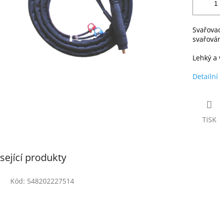
Svařova
svařován
Lehký a 
Detailní
TISK
sející produkty
Kód:
548202227514