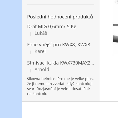
Poslední hodnocení produktů
Drát MIG 0,6mm/ 5 Kg
Lukáš
|
Hodnocení produktu je 5 z 5 hvězdiček.
Folie vnější pro KWX8, KWX820/ 10ks
Karel
|
Hodnocení produktu je 5 z 5 hvězdiček.
Stmívací kukla KWX730MAX2,5!® + NANOClean
Arnold
|
Hodnocení produktu je 5 z 5 hvězdiček.
šikovna helmice. Pro me je velké plus,
že ji nemusím zvedat, když kontroluji
svár. Rozjasnění je velmi dosatečné
na kontrolu.
Z
á
p