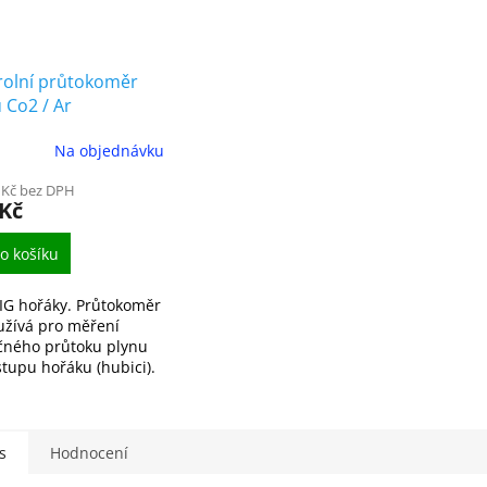
rolní průtokoměr
 Co2 / Ar
Na objednávku
 Kč bez DPH
 Kč
o košíku
IG hořáky. Průtokoměr
užívá pro měření
čného průtoku plynu
stupu hořáku (hubici).
s
Hodnocení