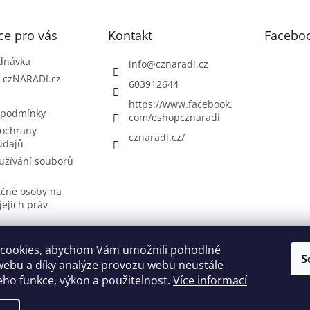
ce pro vás
Kontakt
Facebo
dnávka
info
@
cznaradi.cz
| czNARADI.cz
603912644
https://www.facebook.
 podmínky
com/eshopcznaradi
ochrany
cznaradi.cz/
údajů
užívání souborů
tčné osoby na
jejich práv
cookies, abychom Vám umožnili pohodlné
S
Možnosti doručení
Nakupovani
Možností platby
Výběr svářečky
webu a díky analýze provozu webu neustále
jeho funkce, výkon a použitelnost.
Více informací