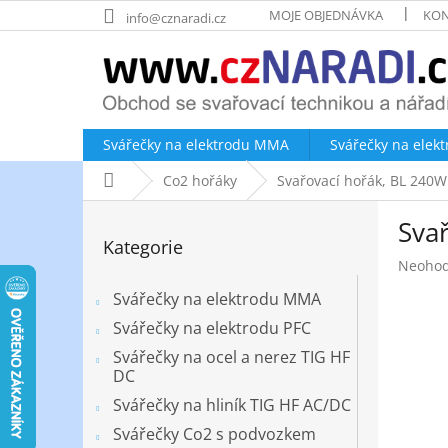
Přejít
MOJE OBJEDNÁVKA
KON
info@cznaradi.cz
na
obsah
Svářečky na elektrodu MMA
Svářečky na elek
Domů
Co2 hořáky
Svařovací hořák, BL 240
P
Sva
o
Přeskočit
Kategorie
kategorie
s
Průměr
Neoho
t
hodnoc
r
Svářečky na elektrodu MMA
produk
a
je
Svářečky na elektrodu PFC
n
0,0
Svářečky na ocel a nerez TIG HF
z
n
DC
5
í
hvězdič
Svářečky na hliník TIG HF AC/DC
p
a
Svářečky Co2 s podvozkem