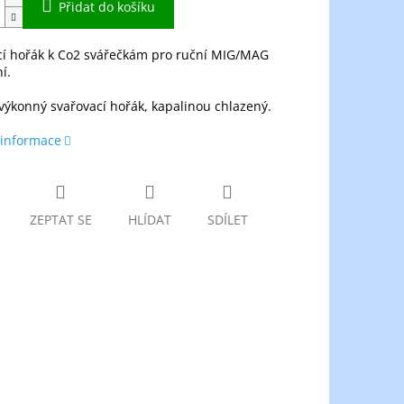
Přidat do košíku
cí hořák k Co2 svářečkám pro ruční MIG/MAG
í.
výkonný svařovací hořák, kapalinou chlazený.
 informace
ZEPTAT SE
HLÍDAT
SDÍLET