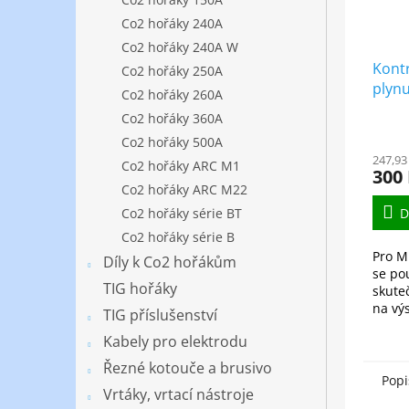
Co2 hořáky 240A
Co2 hořáky 240A W
Kont
Co2 hořáky 250A
plynu
Co2 hořáky 260A
Co2 hořáky 360A
Co2 hořáky 500A
247,93
Co2 hořáky ARC M1
300
Co2 hořáky ARC M22
Co2 hořáky série BT
D
Co2 hořáky série B
Pro M
Díly k Co2 hořákům
se po
TIG hořáky
skute
na vý
TIG příslušenství
Kabely pro elektrodu
Řezné kotouče a brusivo
Popi
Vrtáky, vrtací nástroje