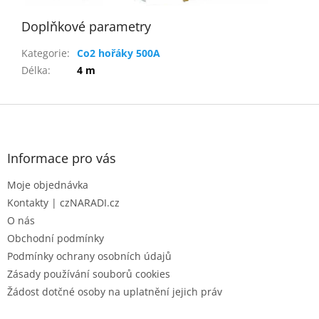
Doplňkové parametry
Kategorie
:
Co2 hořáky 500A
Délka
:
4 m
Z
á
p
a
Informace pro vás
t
Moje objednávka
í
Kontakty | czNARADI.cz
O nás
Obchodní podmínky
Podmínky ochrany osobních údajů
Zásady používání souborů cookies
Žádost dotčné osoby na uplatnění jejich práv