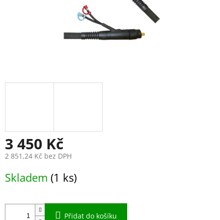
3 450 Kč
2 851,24 Kč bez DPH
Měrná
Skladem
(1 ks)
cena:
Přidat do košíku