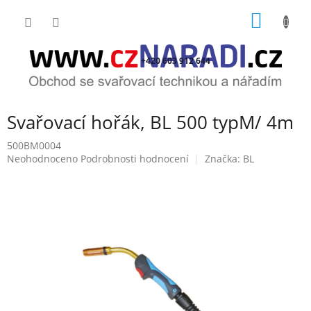
Přejít
NÁKUP
na
obsah
KOŠÍK
+420 603 912 644
Svařovací hořák, BL 500 typM/ 4m
500BM0004
Průměrné
Neohodnoceno
Podrobnosti hodnocení
Značka:
BL
hodnocení
produktu
je
0,0
z
5
hvězdiček.