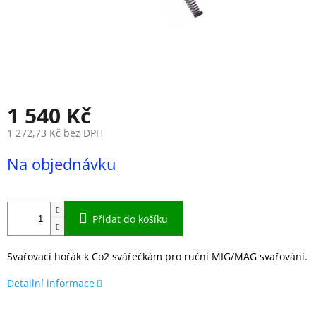
1 540 Kč
1 272,73 Kč bez DPH
Měrná
Na objednávku
cena:
Přidat do košíku
Svařovací hořák k Co2 svářečkám pro ruční MIG/MAG svařování.
Detailní informace