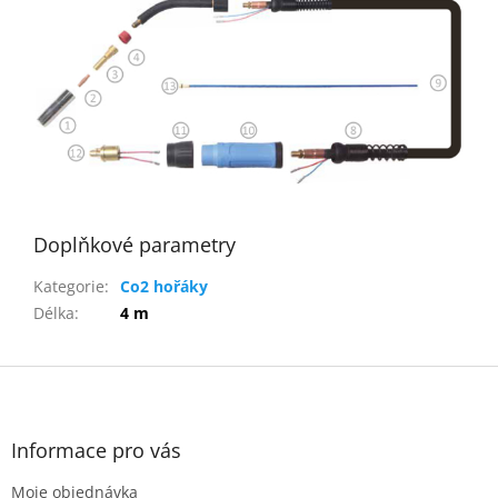
Doplňkové parametry
Kategorie
:
Co2 hořáky
Délka
:
4 m
Z
á
p
a
Informace pro vás
t
Moje objednávka