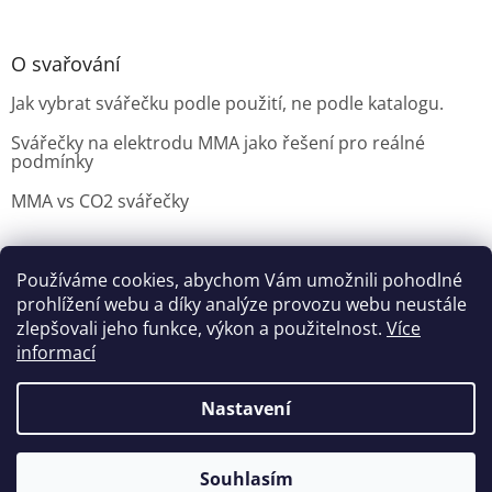
O svařování
Jak vybrat svářečku podle použití, ne podle katalogu.
Svářečky na elektrodu MMA jako řešení pro reálné
podmínky
MMA vs CO2 svářečky
Používáme cookies, abychom Vám umožnili pohodlné
Možnosti doručení
Nakupovani
Možností platby
prohlížení webu a díky analýze provozu webu neustále
Výběr svářečky
zlepšovali jeho funkce, výkon a použitelnost.
Více
informací
Nastavení
Vytvořil Shoptet
Souhlasím
Copyright 2026
czNARADI
. Všechna práva vyhrazena.