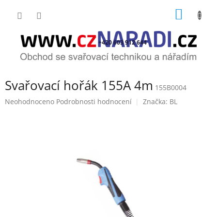
Přejít
NÁKUP
na
obsah
KOŠÍK
+420 603 912 644
Svařovací hořák 155A 4m
155B0004
Průměrné
Neohodnoceno
Podrobnosti hodnocení
Značka:
BL
hodnocení
produktu
je
0,0
z
5
hvězdiček.