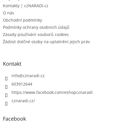
í
Kontakty | czNARADI.cz
O nás
Obchodní podmínky
Podmínky ochrany osobních údajů
Zásady používání souborů cookies
Žádost dotčné osoby na uplatnění jejich práv
Kontakt
info
@
cznaradi.cz
603912644
https://www.facebook.com/eshopcznaradi
cznaradi.cz/
Facebook