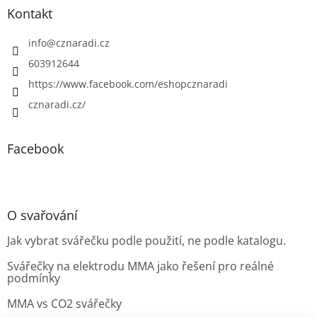
Kontakt
info
@
cznaradi.cz
603912644
https://www.facebook.com/eshopcznaradi
cznaradi.cz/
Facebook
O svařování
Jak vybrat svářečku podle použití, ne podle katalogu.
Svářečky na elektrodu MMA jako řešení pro reálné
podmínky
MMA vs CO2 svářečky