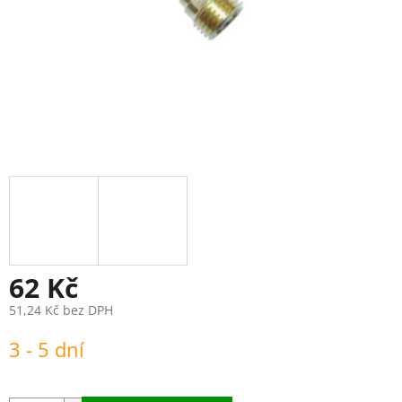
62 Kč
51,24 Kč bez DPH
Měrná
3 - 5 dní
cena: