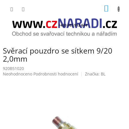
Přejít
NÁKUP
na
obsah
KOŠÍK
+420 603 912 644
Svěrací pouzdro se sítkem 9/20
2,0mm
920B51020
Průměrné
Neohodnoceno
Podrobnosti hodnocení
Značka:
BL
hodnocení
produktu
je
0,0
z
5
hvězdiček.