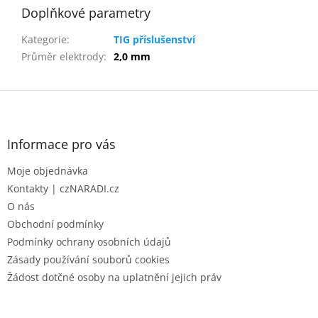
Doplňkové parametry
Kategorie
:
TIG příslušenství
Průměr elektrody
:
2,0 mm
Z
á
p
a
Informace pro vás
t
Moje objednávka
í
Kontakty | czNARADI.cz
O nás
Obchodní podmínky
Podmínky ochrany osobních údajů
Zásady používání souborů cookies
Žádost dotčné osoby na uplatnění jejich práv