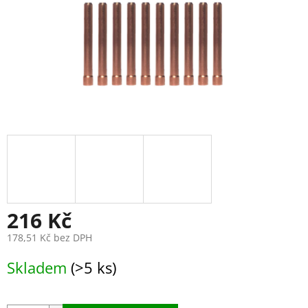
216 Kč
178,51 Kč bez DPH
Měrná
Skladem
(>5 ks)
cena: