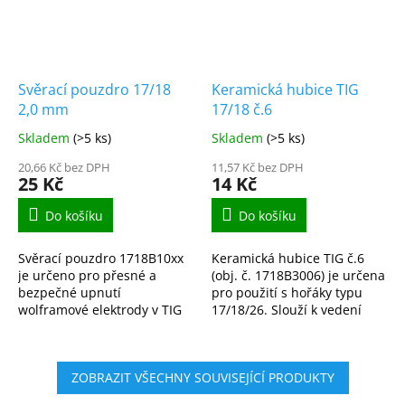
Svěrací pouzdro 17/18
Keramická hubice TIG
2,0 mm
17/18 č.6
Skladem
(>5 ks)
Skladem
(>5 ks)
20,66 Kč bez DPH
11,57 Kč bez DPH
25 Kč
14 Kč
Do košíku
Do košíku
Svěrací pouzdro 1718B10xx
Keramická hubice TIG č.6
je určeno pro přesné a
(obj. č. 1718B3006) je určena
bezpečné upnutí
pro použití s hořáky typu
wolframové elektrody v TIG
17/18/26. Slouží k vedení
hořáku typu 17/18/26.
ochranné atmosféry (argon)
Kvalitní provedení zajišťuje
během procesu TIG
stabilní uchycení elektrody
svařování a zajišťuje...
ZOBRAZIT VŠECHNY SOUVISEJÍCÍ PRODUKTY
bez...