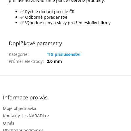
příslušenství. Nabízíme pouze ověřené produkty.
✅ Rychlé dodání po celé ČR
✅ Odborné poradenství
✅ Výhodné ceny a slevy pro řemeslníky i firmy
Doplňkové parametry
Kategorie
:
TIG příslušenství
Průměr elektrody
:
2,0 mm
Z
á
p
a
Informace pro vás
t
Moje objednávka
í
Kontakty | czNARADI.cz
O nás
Obchodní podmínky