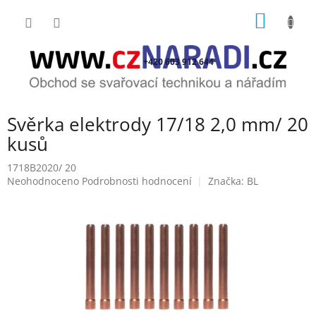
Přejít
NÁKUP
na
obsah
KOŠÍK
+420 603 912 644
Svěrka elektrody 17/18 2,0 mm/ 20
kusů
1718B2020/ 20
Průměrné
Neohodnoceno
Podrobnosti hodnocení
Značka:
BL
hodnocení
produktu
je
0,0
z
5
hvězdiček.