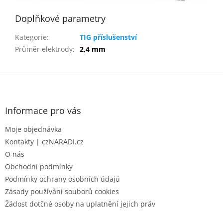
Doplňkové parametry
Kategorie
:
TIG příslušenství
Průměr elektrody
:
2,4 mm
Z
á
p
a
Informace pro vás
t
Moje objednávka
í
Kontakty | czNARADI.cz
O nás
Obchodní podmínky
Podmínky ochrany osobních údajů
Zásady používání souborů cookies
Žádost dotčné osoby na uplatnění jejich práv