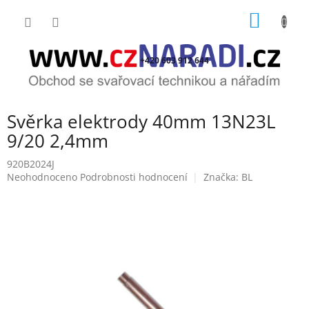
Přejít
NÁKUP
na
obsah
KOŠÍK
+420 603 912 644
Svěrka elektrody 40mm 13N23L
9/20 2,4mm
920B2024J
Průměrné
Neohodnoceno
Podrobnosti hodnocení
Značka:
BL
hodnocení
produktu
je
0,0
z
5
hvězdiček.