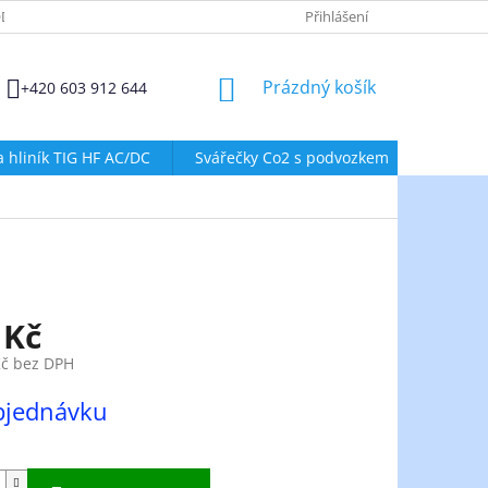
DMÍNKY OCHRANY OSOBNÍCH ÚDAJŮ
ZÁSADY POUŽÍVÁNÍ SOUBORŮ
Přihlášení
NÁKUPNÍ
Prázdný košík
+420 603 912 644
KOŠÍK
a hliník TIG HF AC/DC
Svářečky Co2 s podvozkem
Svářeč
 Kč
Kč bez DPH
bjednávku