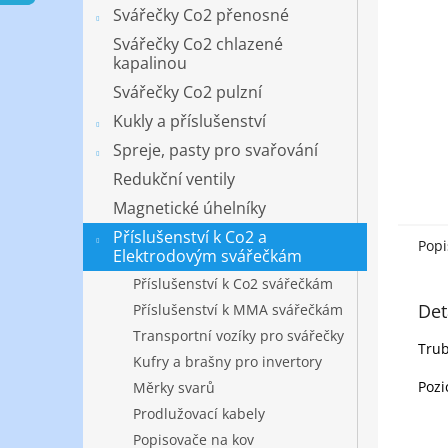
n
Svářečky Co2 přenosné
e
Svářečky Co2 chlazené
l
kapalinou
Svářečky Co2 pulzní
Kukly a příslušenství
Spreje, pasty pro svařování
Redukční ventily
Magnetické úhelníky
Příslušenství k Co2 a
Popi
Elektrodovým svářečkám
Příslušenství k Co2 svářečkám
Det
Příslušenství k MMA svářečkám
Transportní vozíky pro svářečky
Trub
Kufry a brašny pro invertory
Pozi
Měrky svarů
Prodlužovací kabely
Popisovače na kov