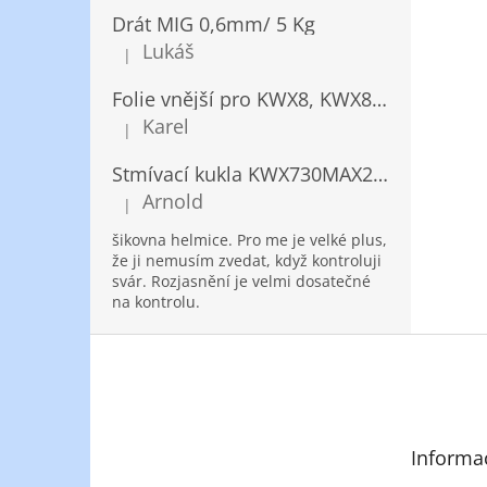
Drát MIG 0,6mm/ 5 Kg
Lukáš
|
Hodnocení produktu je 5 z 5 hvězdiček.
Folie vnější pro KWX8, KWX820/ 10ks
Karel
|
Hodnocení produktu je 5 z 5 hvězdiček.
Stmívací kukla KWX730MAX2,5!® + NANOClean
Arnold
|
Hodnocení produktu je 5 z 5 hvězdiček.
šikovna helmice. Pro me je velké plus,
že ji nemusím zvedat, když kontroluji
svár. Rozjasnění je velmi dosatečné
na kontrolu.
Z
á
p
a
t
Informa
í