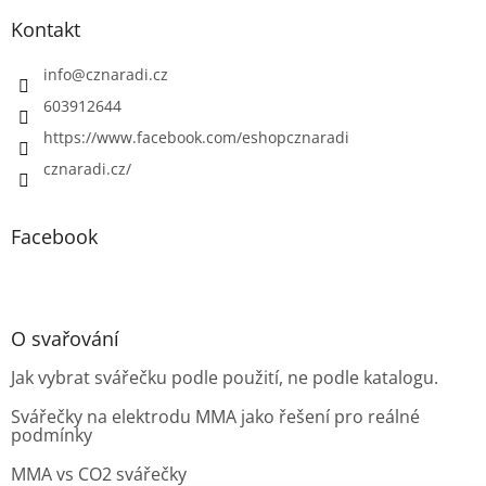
Kontakt
info
@
cznaradi.cz
603912644
https://www.facebook.com/eshopcznaradi
cznaradi.cz/
Facebook
O svařování
Jak vybrat svářečku podle použití, ne podle katalogu.
Svářečky na elektrodu MMA jako řešení pro reálné
podmínky
MMA vs CO2 svářečky