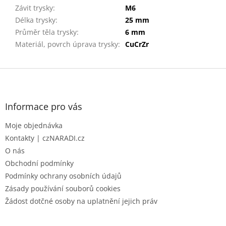
Závit trysky
:
M6
Délka trysky
:
25 mm
Průměr těla trysky
:
6 mm
Materiál, povrch úprava trysky
:
CuCrZr
Z
á
p
a
Informace pro vás
t
Moje objednávka
í
Kontakty | czNARADI.cz
O nás
Obchodní podmínky
Podmínky ochrany osobních údajů
Zásady používání souborů cookies
Žádost dotčné osoby na uplatnění jejich práv