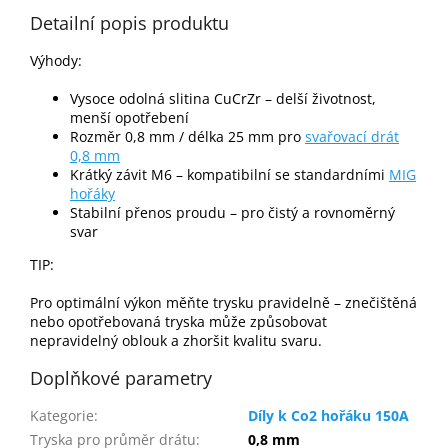
Detailní popis produktu
Výhody:
Vysoce odolná slitina CuCrZr – delší životnost,
menší opotřebení
Rozměr 0,8 mm / délka 25 mm pro
svařovací drát
0,8 mm
Krátký závit M6 – kompatibilní se standardními
MIG
hořáky
Stabilní přenos proudu – pro čistý a rovnoměrný
svar
TIP:
Pro optimální výkon měňte trysku pravidelně – znečištěná
nebo opotřebovaná tryska může způsobovat
nepravidelný oblouk a zhoršit kvalitu svaru.
Doplňkové parametry
Kategorie
:
Díly k Co2 hořáku 150A
Tryska pro průměr drátu
:
0,8 mm