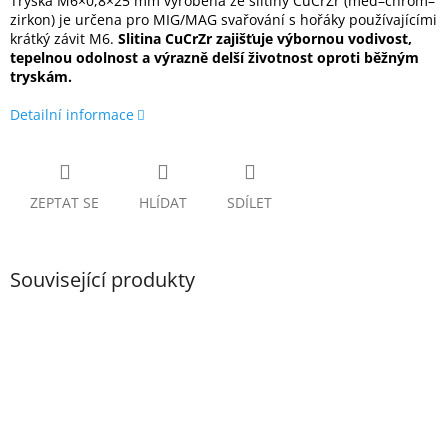
Tryska M6×0,8×25 mm vyrobená ze slitiny CuCrZr (měď–chrom–
zirkon) je určena pro MIG/MAG svařování s hořáky používajícími
krátký závit M6.
Slitina CuCrZr zajišťuje výbornou vodivost,
tepelnou odolnost a výrazně delší životnost oproti běžným
tryskám.
Detailní informace
ZEPTAT SE
HLÍDAT
SDÍLET
Související produkty