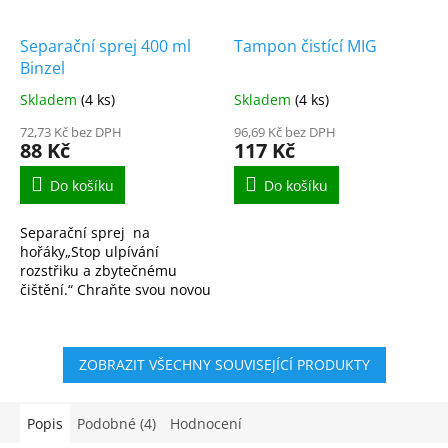
Separační sprej 400 ml
Tampon čistící MIG
Binzel
Skladem
(4 ks)
Skladem
(4 ks)
72,73 Kč bez DPH
96,69 Kč bez DPH
88 Kč
117 Kč
Do košíku
Do košíku
Separační sprej na
hořáky„Stop ulpívání
rozstřiku a zbytečnému
čištění.“ Chraňte svou novou
hubici i proudovou špičku
před nánosy kuliček kovu.
Profesionální separační...
ZOBRAZIT VŠECHNY SOUVISEJÍCÍ PRODUKTY
Popis
Podobné (4)
Hodnocení