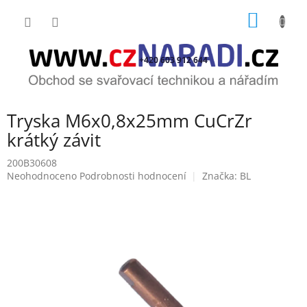
Přejít
NÁKUP
na
obsah
KOŠÍK
+420 603 912 644
Tryska M6x0,8x25mm CuCrZr
krátký závit
200B30608
Průměrné
Neohodnoceno
Podrobnosti hodnocení
Značka:
BL
hodnocení
produktu
je
0,0
z
5
hvězdiček.