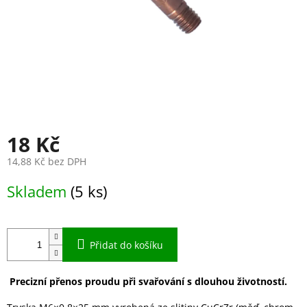
18 Kč
14,88 Kč bez DPH
Měrná
Skladem
(5 ks)
cena:
Přidat do košíku
Precizní přenos proudu při svařování s dlouhou životností.