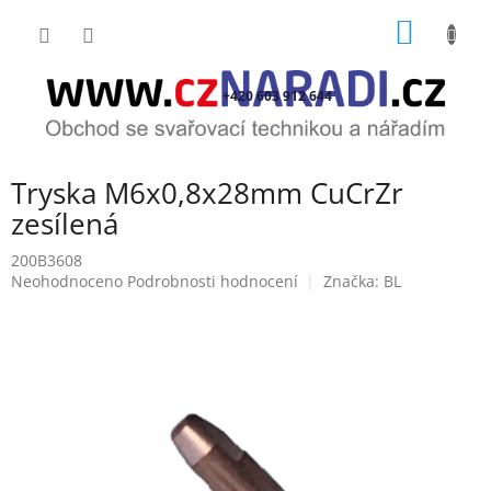
Přejít
NÁKUP
na
obsah
KOŠÍK
+420 603 912 644
Tryska M6x0,8x28mm CuCrZr
zesílená
200B3608
Průměrné
Neohodnoceno
Podrobnosti hodnocení
Značka:
BL
hodnocení
produktu
je
0,0
z
5
hvězdiček.