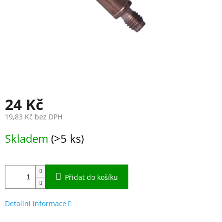
24 Kč
19,83 Kč bez DPH
Měrná
Skladem
(>5 ks)
cena:
Přidat do košíku
Detailní informace