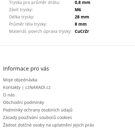
Tryska pro průměr drátu
:
0,8 mm
Závit trysky
:
M6
Délka trysky
:
28 mm
Průměr těla trysky
:
8 mm
Materiál, povrch úprava trysky
:
CuCrZr
Z
á
p
a
Informace pro vás
t
Moje objednávka
í
Kontakty | czNARADI.cz
O nás
Obchodní podmínky
Podmínky ochrany osobních údajů
Zásady používání souborů cookies
Žádost dotčné osoby na uplatnění jejich práv