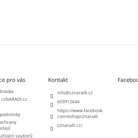
ce pro vás
Kontakt
Facebo
dnávka
info
@
cznaradi.cz
| czNARADI.cz
603912644
https://www.facebook.
 podmínky
com/eshopcznaradi
ochrany
cznaradi.cz/
údajů
užívání souborů