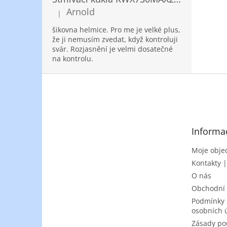
Arnold
|
Hodnocení produktu je 5 z 5 hvězdiček.
šikovna helmice. Pro me je velké plus,
že ji nemusím zvedat, když kontroluji
svár. Rozjasnění je velmi dosatečné
na kontrolu.
Z
á
p
a
t
Informa
í
Moje obje
Kontakty 
O nás
Obchodní
Podmínky 
osobních 
Zásady po