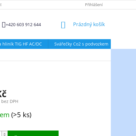
DMÍNKY OCHRANY OSOBNÍCH ÚDAJŮ
ZÁSADY POUŽÍVÁNÍ SOUBORŮ
Přihlášení
NÁKUPNÍ
Prázdný košík
+420 603 912 644
KOŠÍK
a hliník TIG HF AC/DC
Svářečky Co2 s podvozkem
Svářeč
Kč
č bez DPH
dem
(>5 ks)