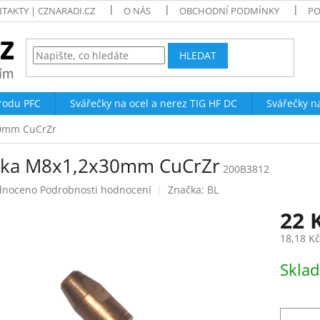
TAKTY | CZNARADI.CZ
O NÁS
OBCHODNÍ PODMÍNKY
PO
HLEDAT
trodu PFC
Svářečky na ocel a nerez TIG HF DC
Svářečky n
30mm CuCrZr
ska M8x1,2x30mm CuCrZr
200B3812
né
dnoceno
Podrobnosti hodnocení
Značka:
BL
ení
22 
tu
18,18 K
Měrná
Skla
cena:
ek.