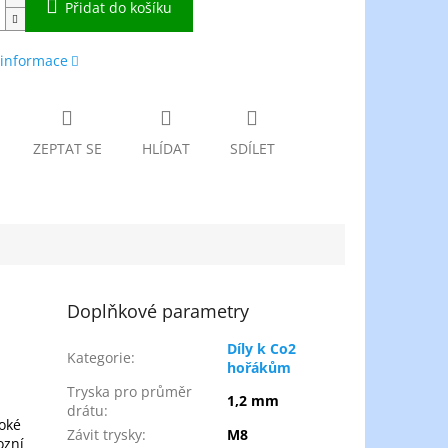
Přidat do košíku
 informace
ZEPTAT SE
HLÍDAT
SDÍLET
Doplňkové parametry
Díly k Co2
Kategorie
:
hořákům
Tryska pro průměr
1,2 mm
drátu
:
soké
Závit trysky
:
M8
ozní