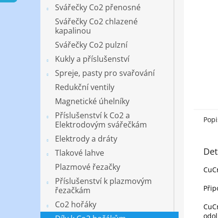
n
Svářečky Co2 přenosné
e
Svářečky Co2 chlazené
l
kapalinou
Svářečky Co2 pulzní
Kukly a příslušenství
Spreje, pasty pro svařování
Redukční ventily
Magnetické úhelníky
Příslušenství k Co2 a
Popi
Elektrodovým svářečkám
Elektrody a dráty
Det
Tlakové lahve
Plazmové řezačky
CuCr
Příslušenství k plazmovým
Přip
řezačkám
Co2 hořáky
CuCr
odol