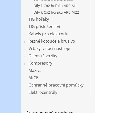
Díly k Co2 hořáku ARC M1
Díly k Co2 hořáku ARC M22
TIG hořáky
TIG příslušenství
Kabely pro elektrodu
Řezné kotouče a brusivo
Vrtáky, vrtací nástroje
Dílenské vozíky
Kompresory
Maziva
AKCE
Ochranné pracovní pomůcky
Elektrocentrály
Autorizovaný prodejce