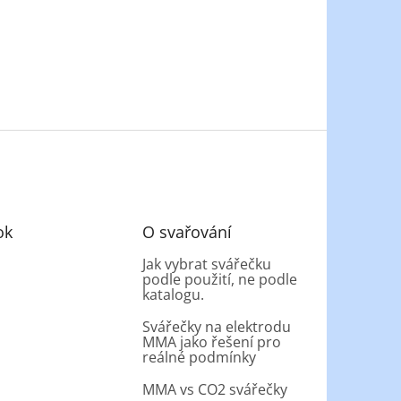
ok
O svařování
Jak vybrat svářečku
podle použití, ne podle
katalogu.
Svářečky na elektrodu
MMA jako řešení pro
reálné podmínky
MMA vs CO2 svářečky