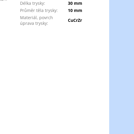
Délka trysky
:
30 mm
Průměr těla trysky
:
10 mm
Materiál, povrch
CuCrZr
úprava trysky
: