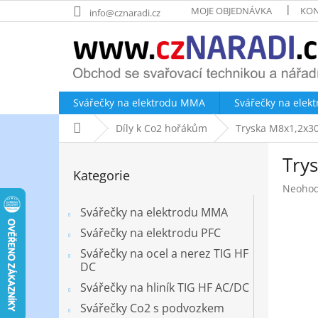
Přejít
MOJE OBJEDNÁVKA
KON
info@cznaradi.cz
na
obsah
Svářečky na elektrodu MMA
Svářečky na elek
Domů
Díly k Co2 hořákům
Tryska M8x1,2x
P
Try
o
Přeskočit
Kategorie
kategorie
s
Průměr
Neoho
t
hodnoc
r
Svářečky na elektrodu MMA
produk
a
je
Svářečky na elektrodu PFC
n
0,0
Svářečky na ocel a nerez TIG HF
z
n
DC
5
í
hvězdič
Svářečky na hliník TIG HF AC/DC
p
a
Svářečky Co2 s podvozkem