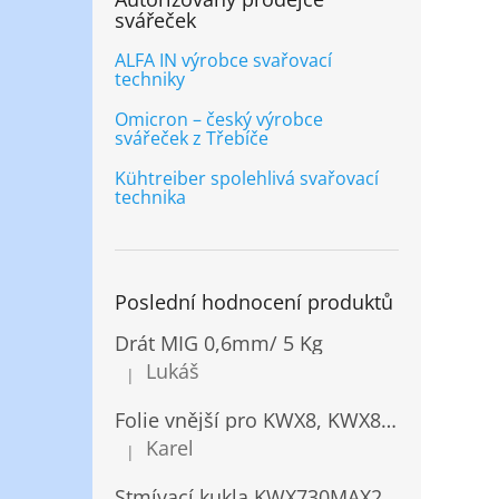
svářeček
ALFA IN výrobce svařovací
techniky
Omicron – český výrobce
svářeček z Třebíče
Kühtreiber spolehlivá svařovací
technika
Poslední hodnocení produktů
Drát MIG 0,6mm/ 5 Kg
Lukáš
|
Hodnocení produktu je 5 z 5 hvězdiček.
Folie vnější pro KWX8, KWX820/ 10ks
Karel
|
Hodnocení produktu je 5 z 5 hvězdiček.
Stmívací kukla KWX730MAX2,5!® + NANOClean