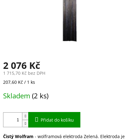
2 076 Kč
1 715,70 Kč bez DPH
Měrná
207,60 Kč / 1 ks
cena:
Skladem
(2 ks)
Přidat do košíku
Čistý Wolfram
- wolframová elektroda Zelená. Elektroda je