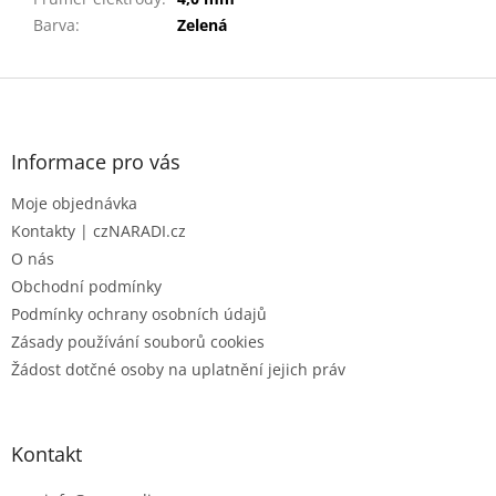
Barva
:
Zelená
Z
á
p
a
Informace pro vás
t
Moje objednávka
í
Kontakty | czNARADI.cz
O nás
Obchodní podmínky
Podmínky ochrany osobních údajů
Zásady používání souborů cookies
Žádost dotčné osoby na uplatnění jejich práv
Kontakt