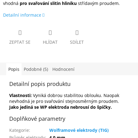
vhodná
pro svařování slitin hliníku
střídavým proudem.
Detailní informace
ZEPTAT SE
HLÍDAT
SDÍLET
Popis
Podobné (5)
Hodnocení
Detailní popis produktu
Vlastnosti:
Vyniká dobrou stabilitou oblouku. Naopak
nevhodná je pro svařování stejnosměrným proudem.
Jako jediná se WP elektroda nebrousí do špičky.
Doplňkové parametry
Kategorie
:
Wolframové elektrody (TIG)
Průměr elektrody
:
4,0 mm