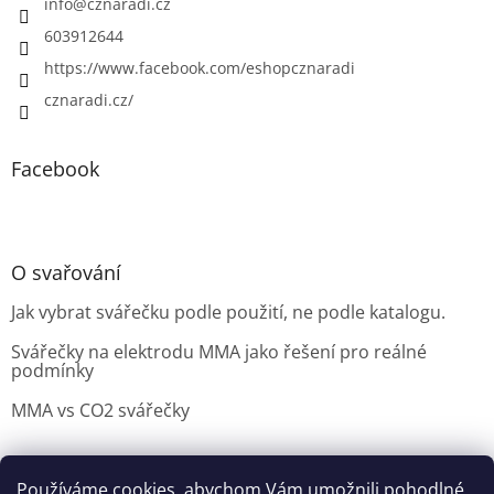
info
@
cznaradi.cz
603912644
https://www.facebook.com/eshopcznaradi
cznaradi.cz/
Facebook
O svařování
Jak vybrat svářečku podle použití, ne podle katalogu.
Svářečky na elektrodu MMA jako řešení pro reálné
podmínky
MMA vs CO2 svářečky
Používáme cookies, abychom Vám umožnili pohodlné