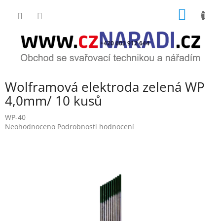
Přejít
NÁKUP
na
obsah
KOŠÍK
+420 603 912 644
Wolframová elektroda zelená WP
4,0mm/ 10 kusů
WP-40
Průměrné
Neohodnoceno
Podrobnosti hodnocení
hodnocení
produktu
je
0,0
z
5
hvězdiček.