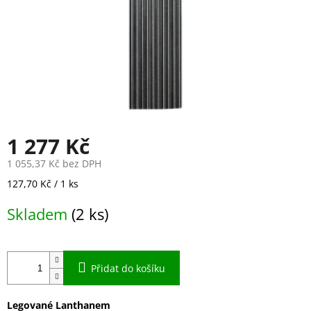
1 277 Kč
1 055,37 Kč bez DPH
Měrná
127,70 Kč / 1 ks
cena:
Skladem
(2 ks)
Přidat do košíku
Legované Lanthanem