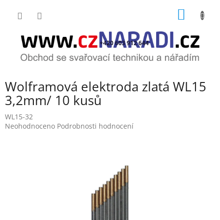
Přejít
NÁKUP
na
obsah
KOŠÍK
+420 603 912 644
Wolframová elektroda zlatá WL15
3,2mm/ 10 kusů
WL15-32
Průměrné
Neohodnoceno
Podrobnosti hodnocení
hodnocení
produktu
je
0,0
z
5
hvězdiček.