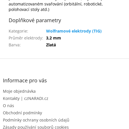
automatizovaném svařování (orbitální, robotické,
polohovací stoly atd.)
Doplňkové parametry
Kategorie
:
Wolframové elektrody (TIG)
Průměr elektrody
:
3,2 mm
Barva
:
Zlatá
Z
á
p
a
Informace pro vás
t
Moje objednávka
í
Kontakty | czNARADI.cz
O nás
Obchodní podmínky
Podmínky ochrany osobních údajů
Zásady používání souborů cookies