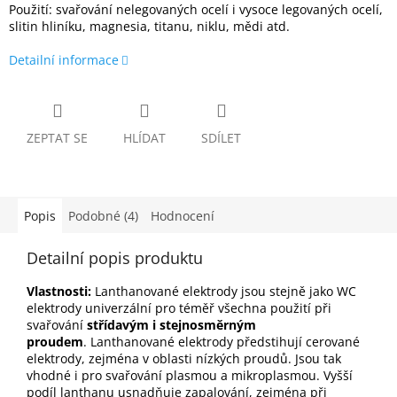
Použití: svařování nelegovaných ocelí i vysoce legovaných ocelí,
slitin hliníku, magnesia, titanu, niklu, mědi atd.
Detailní informace
ZEPTAT SE
HLÍDAT
SDÍLET
Popis
Podobné (4)
Hodnocení
Detailní popis produktu
Vlastnosti:
Lanthanované elektrody jsou stejně jako WC
elektrody univerzální pro téměř všechna použití při
svařování
střídavým i stejnosměrným
proudem
. Lanthanované elektrody předstihují cerované
elektrody, zejména v oblasti nízkých proudů. Jsou tak
vhodné i pro svařování plasmou a mikroplasmou. Vyšší
podíl lanthanu usnadňuje zapalování, zejména při